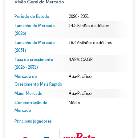
Visão Geral do Mercado
Período de Estudo
2020 - 2031
Tamanho do Mercado
14.5 Bilhões de dólares
(2026)
Tamanho do Mercado
18.49 Bilhões de dólares
(2031)
Taxa de crescimento
4.98% CAGR
(2026 - 2031)
Mercado de
Ásia-Pacífico
Crescimento Mais Rápido
Maior Mercado
Ásia-Pacífico
Concentração do
Médio
Mercado
Imagem © Mordor Intelligence. O reuso requer atribuição conforme CC BY 4.0.
Principais jogadores