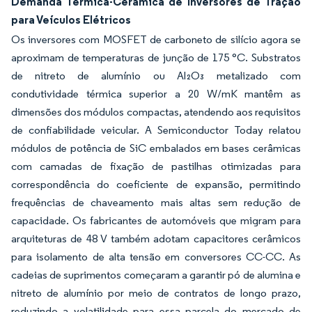
Demanda Térmica-Cerâmica de Inversores de Tração
para Veículos Elétricos
Os inversores com MOSFET de carboneto de silício agora se
aproximam de temperaturas de junção de 175 °C. Substratos
de nitreto de alumínio ou Al₂O₃ metalizado com
condutividade térmica superior a 20 W/mK mantêm as
dimensões dos módulos compactas, atendendo aos requisitos
de confiabilidade veicular. A Semiconductor Today relatou
módulos de potência de SiC embalados em bases cerâmicas
com camadas de fixação de pastilhas otimizadas para
correspondência do coeficiente de expansão, permitindo
frequências de chaveamento mais altas sem redução de
capacidade. Os fabricantes de automóveis que migram para
arquiteturas de 48 V também adotam capacitores cerâmicos
para isolamento de alta tensão em conversores CC-CC. As
cadeias de suprimentos começaram a garantir pó de alumina e
nitreto de alumínio por meio de contratos de longo prazo,
reduzindo a volatilidade para essa parcela do mercado de