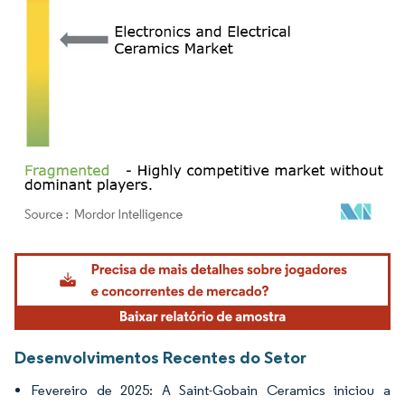
Imagem © Mordor Intelligence. O reuso requer atribuição conforme CC BY 4.0.
Desenvolvimentos Recentes do Setor
Fevereiro de 2025: A Saint-Gobain Ceramics iniciou a