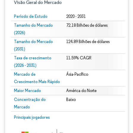
Visão Geral do Mercado
Período de Estudo
2020 - 2031
Tamanho do Mercado
72.18 Bilhões de dólares
(2026)
Tamanho do Mercado
124.89 Bilhões de dólares
(2031)
Taxa de crescimento
11.59% CAGR
(2026 - 2031)
Mercado de
Ásia-Pacífico
Crescimento Mais Rápido
Maior Mercado
América do Norte
Concentração do
Baixo
Mercado
Imagem © Mordor Intelligence. O reuso requer atribuição conforme CC BY 4.0.
Principais jogadores