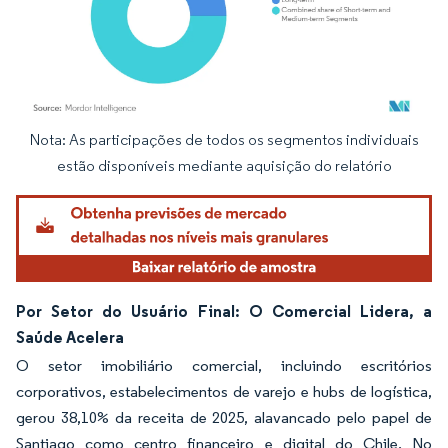
Nota: As participações de todos os segmentos individuais
Imagem © Mordor Intelligence. O reuso requer atribuição conforme CC BY 4.0.
estão disponíveis mediante aquisição do relatório
Por Setor do Usuário Final: O Comercial Lidera, a
Saúde Acelera
O setor imobiliário comercial, incluindo escritórios
corporativos, estabelecimentos de varejo e hubs de logística,
gerou 38,10% da receita de 2025, alavancado pelo papel de
Santiago como centro financeiro e digital do Chile. No