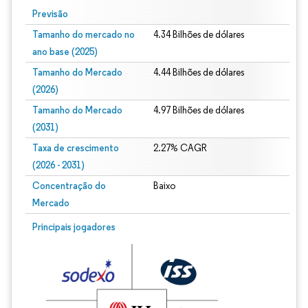
Previsão
Tamanho do mercado no
4.34 Bilhões de dólares
ano base (2025)
Tamanho do Mercado
4.44 Bilhões de dólares
(2026)
Tamanho do Mercado
4.97 Bilhões de dólares
(2031)
Taxa de crescimento
2.27% CAGR
(2026 - 2031)
Concentração do
Baixo
Mercado
Imagem © Mordor Intelligence. O reuso requer atribuição conforme CC BY 4.0.
Principais jogadores