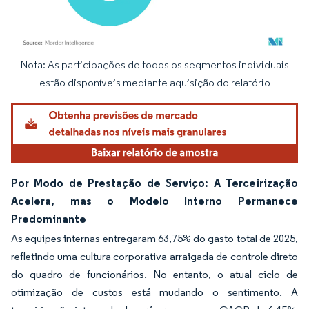
Nota: As participações de todos os segmentos individuais
Imagem © Mordor Intelligence. O reuso requer atribuição conforme CC BY 4.0.
estão disponíveis mediante aquisição do relatório
Por Modo de Prestação de Serviço: A Terceirização
Acelera, mas o Modelo Interno Permanece
Predominante
As equipes internas entregaram 63,75% do gasto total de 2025,
refletindo uma cultura corporativa arraigada de controle direto
do quadro de funcionários. No entanto, o atual ciclo de
otimização de custos está mudando o sentimento. A