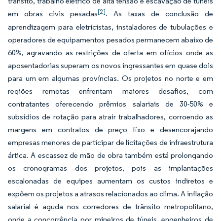
trânsito, trabalho elétrico de alta tensão e escavação de túneis
[2]
em obras civis pesadas
. As taxas de conclusão de
aprendizagem para eletricistas, instaladores de tubulações e
operadores de equipamentos pesados permanecem abaixo de
60%, agravando as restrições de oferta em ofícios onde as
aposentadorias superam os novos ingressantes em quase dois
para um em algumas províncias. Os projetos no norte e em
regiões remotas enfrentam maiores desafios, com
contratantes oferecendo prêmios salariais de 30-50% e
subsídios de rotação para atrair trabalhadores, corroendo as
margens em contratos de preço fixo e desencorajando
empresas menores de participar de licitações de infraestrutura
ártica. A escassez de mão de obra também está prolongando
os cronogramas dos projetos, pois as implantações
escalonadas de equipes aumentam os custos indiretos e
expõem os projetos a atrasos relacionados ao clima. A inflação
salarial é aguda nos corredores de trânsito metropolitano,
onde a concorrência por mineiros de túneis, engenheiros de