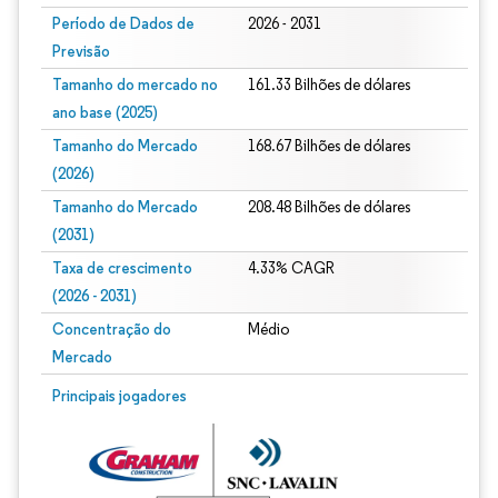
Período de Dados de
2026 - 2031
Previsão
Tamanho do mercado no
161.33 Bilhões de dólares
ano base (2025)
Tamanho do Mercado
168.67 Bilhões de dólares
(2026)
Tamanho do Mercado
208.48 Bilhões de dólares
(2031)
Taxa de crescimento
4.33% CAGR
(2026 - 2031)
Concentração do
Médio
Mercado
Imagem © Mordor Intelligence. O reuso requer atribuição conforme CC BY 4.0.
Principais jogadores