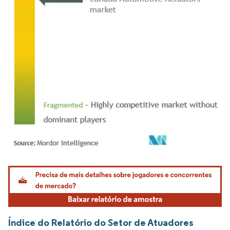
Imagem © Mordor Intelligence. O reuso requer atribuição conforme CC BY 4.0.
Índice do Relatório do Setor de Atuadores