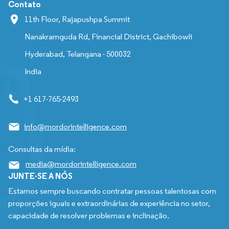
Contato
11th Floor, Rajapushpa Summit
Nanakramguda Rd, Financial District, Gachibowli
Hyderabad, Telangana - 500032
India
+1 617-765-2493
info@mordorintelligence.com
Consultas da mídia:
media@mordorintelligence.com
JUNTE-SE A NÓS
Estamos sempre buscando contratar pessoas talentosas com
proporções iguais e extraordinárias de experiência no setor,
capacidade de resolver problemas e inclinação.