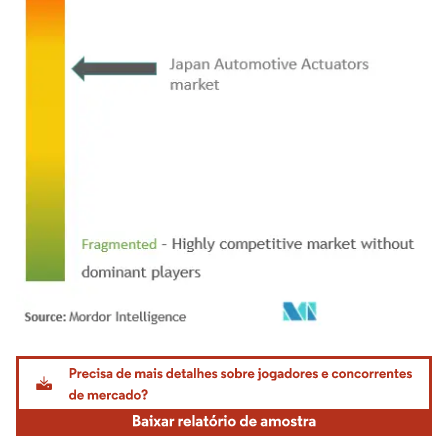
Imagem © Mordor Intelligence. O reuso requer atribuição conforme CC BY 4.0.