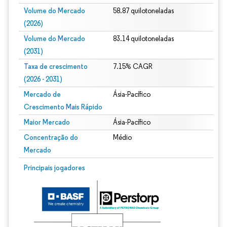
Volume do Mercado
58.87 quilotoneladas
(2026)
Volume do Mercado
83.14 quilotoneladas
(2031)
Taxa de crescimento
7.15% CAGR
(2026 - 2031)
Mercado de
Ásia-Pacífico
Crescimento Mais Rápido
Maior Mercado
Ásia-Pacífico
Concentração do
Médio
Mercado
Imagem © Mordor Intelligence. O reuso requer atribuição conforme CC BY 4.0.
Principais jogadores