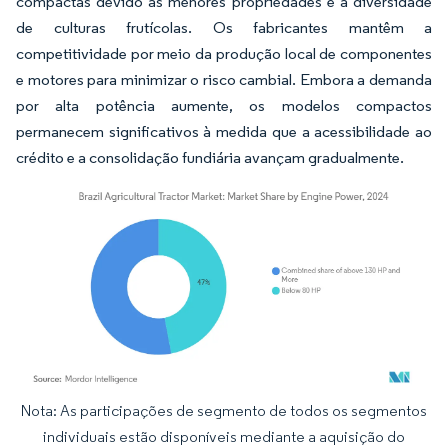
compactas devido às menores propriedades e à diversidade
de culturas frutícolas. Os fabricantes mantêm a
competitividade por meio da produção local de componentes
e motores para minimizar o risco cambial. Embora a demanda
por alta potência aumente, os modelos compactos
permanecem significativos à medida que a acessibilidade ao
crédito e a consolidação fundiária avançam gradualmente.
Nota: As participações de segmento de todos os segmentos
Imagem © Mordor Intelligence. O reuso requer atribuição conforme CC BY 4.0.
individuais estão disponíveis mediante a aquisição do