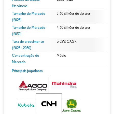
Históricos
Tamanho do Mercado
3.60 Bilhões de dólares
(2025)
Tamanho do Mercado
4.60 Bilhões de dólares
(2030)
Taxa de crescimento
5.02% CAGR
(2025 - 2030)
Concentração do
Médio
Mercado
Imagem © Mordor Intelligence. O reuso requer atribuição conforme CC BY 4.0.
Principais jogadores