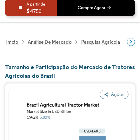
4750
Início
Análise De Mercado
Pesquisa Agrícola
Pesq
Tamanho e Participação do Mercado de Tratores
Agrícolas do Brasil
Ações