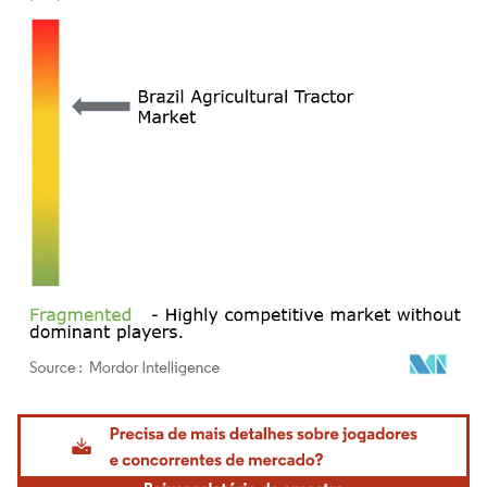
Imagem © Mordor Intelligence. O reuso requer atribuição conforme CC BY 4.0.