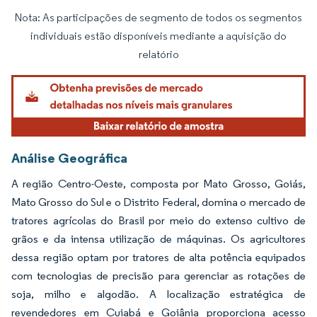
Nota: As participações de segmento de todos os segmentos
Imagem © Mordor Intelligence. O reuso requer atribuição conforme CC BY 4.0.
individuais estão disponíveis mediante a aquisição do
relatório
Análise Geográfica
A região Centro-Oeste, composta por Mato Grosso, Goiás,
Mato Grosso do Sul e o Distrito Federal, domina o mercado de
tratores agrícolas do Brasil por meio do extenso cultivo de
grãos e da intensa utilização de máquinas. Os agricultores
dessa região optam por tratores de alta potência equipados
com tecnologias de precisão para gerenciar as rotações de
soja, milho e algodão. A localização estratégica de
revendedores em Cuiabá e Goiânia proporciona acesso