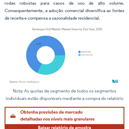
rodas robustas para casos de uso de alto volume.
Consequentemente, a adoção comercial diversifica as fontes
de receita e compensa a sazonalidade residencial.
Nota: As quotas de segmento de todos os segmentos
Imagem © Mordor Intelligence. O reuso requer atribuição conforme CC BY 4.0.
individuais estão disponíveis mediante a compra do relatório