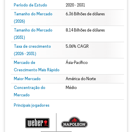
Período de Estudo
2020 - 2031
Tamanho do Mercado
6.36 Bilhões de dólares
(2026)
Tamanho do Mercado
8.14 Bilhões de dólares
(2031)
Taxa de crescimento
5.06% CAGR
(2026 - 2031)
Mercado de
Ásia-Pacífico
Crescimento Mais Rápido
Maior Mercado
América do Norte
Concentração do
Médio
Mercado
Imagem © Mordor Intelligence. O reuso requer atribuição conforme CC BY 4.0.
Principais jogadores