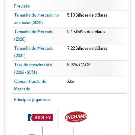
Previsão
Tamanho do mercado no
5.10 Bilhões de dólares
ano base (2025)
Tamanho do Mercado
5.4 Bilhões de dólares
(2026)
Tamanho do Mercado
7.22 Bilhões de dólares
(2031)
Taxa de crescimento
5.92% CAGR
(2026 - 2031)
Concentração do
Alto
Mercado
Imagem © Mordor Intelligence. O reuso requer atribuição conforme CC BY 4.0.
Principais jogadores