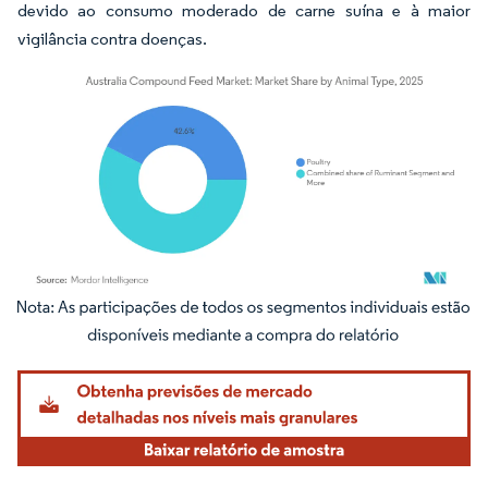
devido ao consumo moderado de carne suína e à maior
vigilância contra doenças.
Imagem © Mordor Intelligence. O reuso requer atribuição conforme CC BY 4.0.