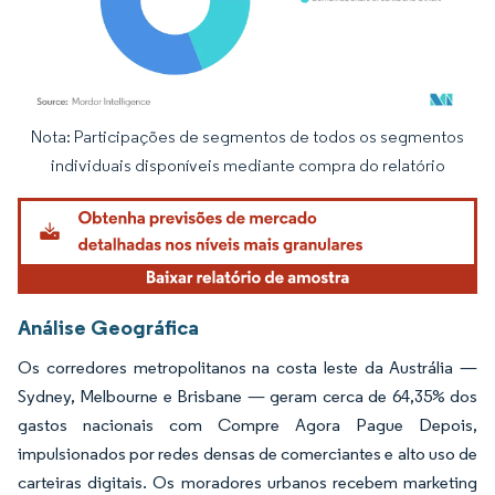
Nota: Participações de segmentos de todos os segmentos
Imagem © Mordor Intelligence. O reuso requer atribuição conforme CC BY 4.0.
individuais disponíveis mediante compra do relatório
Análise Geográfica
Os corredores metropolitanos na costa leste da Austrália —
Sydney, Melbourne e Brisbane — geram cerca de 64,35% dos
gastos nacionais com Compre Agora Pague Depois,
impulsionados por redes densas de comerciantes e alto uso de
carteiras digitais. Os moradores urbanos recebem marketing