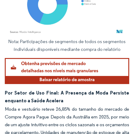
Nota: Participações de segmentos de todos os segmentos
Imagem © Mordor Intelligence. O reuso requer atribuição conforme CC BY 4.0.
individuais disponíveis mediante compra do relatório
Por Setor de Uso Final: A Presença da Moda Persiste
enquanto a Saúde Acelera
Moda e vestuário reteve 26,85% do tamanho do mercado de
Compre Agora Pague Depois da Austrália em 2025, por meio
de um ajuste intuitivo entre os ciclos sazonais e os orçamentos
de parcelamento. Unidades de manutenção de estoque de alta