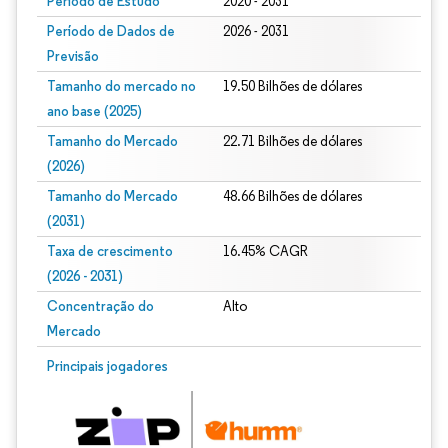
Período de Estudo
2020 - 2031
Período de Dados de
2026 - 2031
Previsão
Tamanho do mercado no
19.50 Bilhões de dólares
ano base (2025)
Tamanho do Mercado
22.71 Bilhões de dólares
(2026)
Tamanho do Mercado
48.66 Bilhões de dólares
(2031)
Taxa de crescimento
16.45% CAGR
(2026 - 2031)
Concentração do
Alto
Mercado
Imagem © Mordor Intelligence. O reuso requer atribuição conforme CC BY 4.0.
Principais jogadores