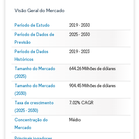
Visão Geral do Mercado
Período de Estudo
2019 - 2030
Período de Dados de
2025 - 2030
Previsão
Período de Dados
2019 - 2023
Históricos
Tamanho do Mercado
644.26 Milhões de dólares
(2025)
Tamanho do Mercado
904.45 Milhões de dólares
(2030)
Taxa de crescimento
7.02% CAGR
(2025 - 2030)
Concentração do
Médio
Mercado
Imagem © Mordor Intelligence. O reuso requer atribuição conforme CC BY 4.0.
Principais jogadores