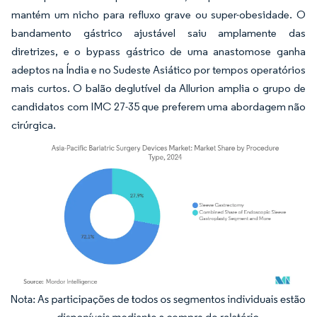
mantém um nicho para refluxo grave ou super-obesidade. O
bandamento gástrico ajustável saiu amplamente das
diretrizes, e o bypass gástrico de uma anastomose ganha
adeptos na Índia e no Sudeste Asiático por tempos operatórios
mais curtos. O balão deglutível da Allurion amplia o grupo de
candidatos com IMC 27-35 que preferem uma abordagem não
cirúrgica.
Imagem © Mordor Intelligence. O reuso requer atribuição conforme CC BY 4.0.