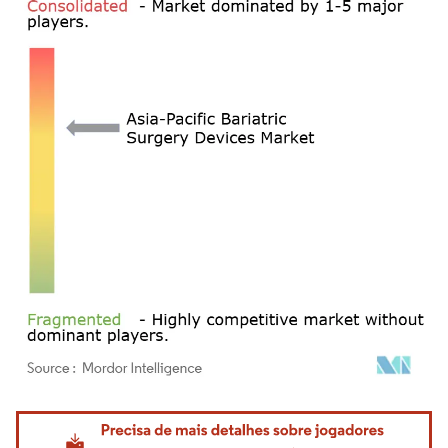
Imagem © Mordor Intelligence. O reuso requer atribuição conforme CC BY 4.0.