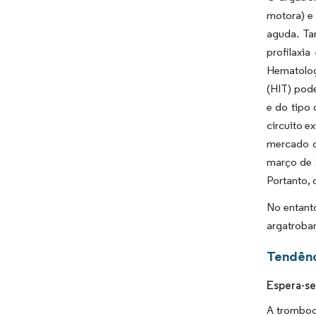
motora) e 
aguda. Ta
profilaxi
Hematolog
(HIT) pod
e do tipo 
circuito e
mercado d
março de 
Portanto,
No entanto
argatroban
Tendênc
Espera-se
A tromboc