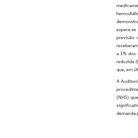
medicamen
hemodiáli
demonstra 
espera-se
previsão 
receberam 
a 1% dos 
reduzida (
que, em úl
A Auditori
procedime
(NHS) que
significa
demanda p