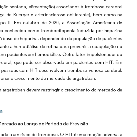
sição sentada, alimentação) associados à trombose cerebral
ça de Buerger e arteriosclerose obliterante), bem como na
 tipo II. Em outubro de 2020, a Associação Americana de
ca conhecida como trombocitopenia induzida por heparina
 à base de heparina, dependendo da população de pacientes
ante a hemodiálise de rotina para prevenir a coagulação no
IT em pacientes em hemodiálise. Outro fator impulsionador do
rebral, que pode ser observada em pacientes com HIT. Em
s pessoas com HIT desenvolvem trombose venosa cerebral.
sionar o crescimento do mercado de argatroban.
com argatroban devem restringir o crescimento do mercado de
n
Mercado ao Longo do Período de Previsão
iada a um risco de trombose. O HIT é uma reação adversa a