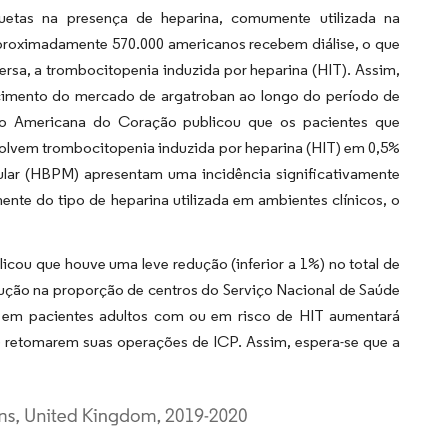
etas na presença de heparina, comumente utilizada na
aproximadamente 570.000 americanos recebem diálise, o que
rsa, a trombocitopenia induzida por heparina (HIT). Assim,
scimento do mercado de argatroban ao longo do período de
ão Americana do Coração publicou que os pacientes que
volvem trombocitopenia induzida por heparina (HIT) em 0,5%
ular (HBPM) apresentam uma incidência significativamente
nte do tipo de heparina utilizada em ambientes clínicos, o
icou que houve uma leve redução (inferior a 1%) no total de
ção na proporção de centros do Serviço Nacional de Saúde
n em pacientes adultos com ou em risco de HIT aumentará
) retomarem suas operações de ICP. Assim, espera-se que a