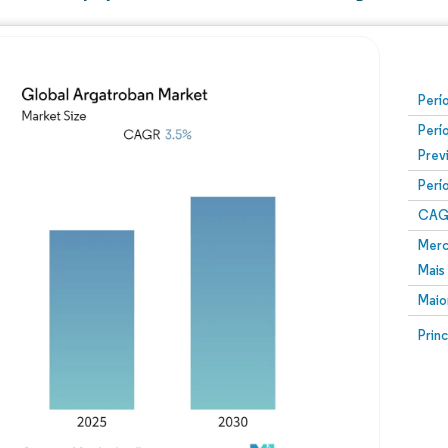
Perí
Perí
Prev
Perí
CAG
Merc
Mais
Maio
Prin