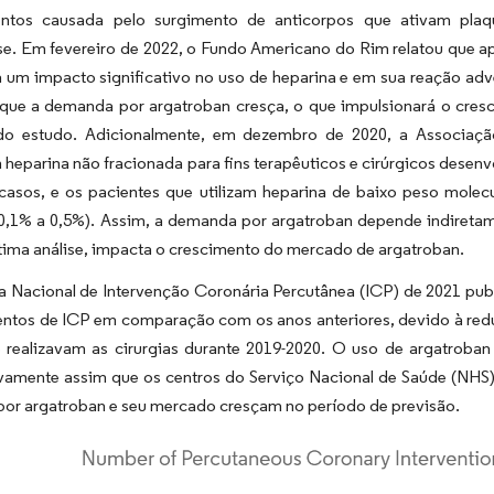
tos causada pelo surgimento de anticorpos que ativam plaqu
se. Em fevereiro de 2022, o Fundo Americano do Rim relatou que 
um impacto significativo no uso de heparina e em sua reação adve
 que a demanda por argatroban cresça, o que impulsionará o cre
do estudo. Adicionalmente, em dezembro de 2020, a Associaç
heparina não fracionada para fins terapêuticos e cirúrgicos desen
casos, e os pacientes que utilizam heparina de baixo peso molec
0,1% a 0,5%). Assim, a demanda por argatroban depende indiretame
tima análise, impacta o crescimento do mercado de argatroban.
a Nacional de Intervenção Coronária Percutânea (ICP) de 2021 publ
ntos de ICP em comparação com os anos anteriores, devido à redu
 realizavam as cirurgias durante 2019-2020. O uso de argatroba
tivamente assim que os centros do Serviço Nacional de Saúde (NHS
or argatroban e seu mercado cresçam no período de previsão.