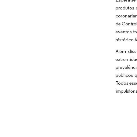
produtos 
coronarian
de Contro
eventos tr
histórico 
Além diss
extremida
prevalênci
publicou q
Todos esse
impulsiona