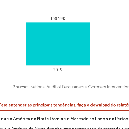
rdor Intelligence. O reuso requer atribuição conforme CC BY 4.0.
 que a América do Norte Domine o Mercado ao Longo do Períod
 que a América do Norte detenha uma participação de mercado sign