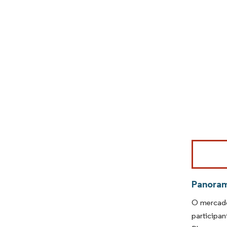
Imagem © Mo
Panora
O mercado
participa