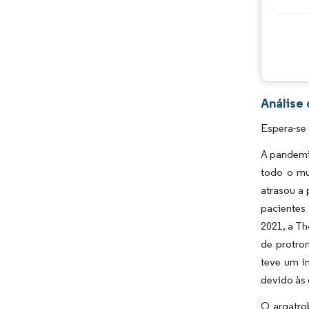
Análise
Espera-se
A pandemi
todo o mu
atrasou a
pacientes
2021, a T
de protro
teve um i
devido às
O argatro