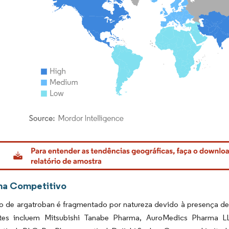
rdor Intelligence. O reuso requer atribuição conforme CC BY 4.0.
ma Competitivo
 de argatroban é fragmentado por natureza devido à presença de
ntes incluem Mitsubishi Tanabe Pharma, AuroMedics Pharma LL