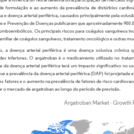
de formulação e ao aumento da prevalência de distúrbios cardiova
a e doença arterial periférica, causados principalmente pela ocl
le e Prevenção de Doenças publicaram que aproximadamente 900.00
omboembólicos. Os principais riscos para coágulos sanguíneos inc
familiar de coágulos sanguíneos, tratamento oncológico e outras m
o, a doença arterial periférica é uma doença oclusiva crônica qu
des inferiores. O argatroban é o medicamento utilizado no tratam
a da doença arterial periférica terá um impacto significativo no 
ue a prevalência da doença arterial periférica (DAP) foi projetada
s fatores e o aumento na prevalência de fatores de risco cardiova
r o mercado de argatroban ao longo do período de previsão.