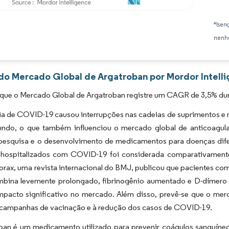
Imagem © Mordor Intelligence. O reuso requer atribuição conforme CC BY 4.0.
*Isen
nenhu
 do Mercado Global de Argatroban por Mordor Intell
 que o Mercado Global de Argatroban registre um CAGR de 3,5% dur
a de COVID-19 causou interrupções nas cadeias de suprimentos e 
ndo, o que também influenciou o mercado global de anticoagul
 pesquisa e o desenvolvimento de medicamentos para doenças dife
 hospitalizados com COVID-19 foi considerada comparativament
horax, uma revista internacional do BMJ, publicou que pacientes 
mbina levemente prolongado, fibrinogênio aumentado e D-dímero 
mpacto significativo no mercado. Além disso, prevê-se que o mer
 campanhas de vacinação e à redução dos casos de COVID-19.
ban é um medicamento utilizado para prevenir coágulos sanguíneos