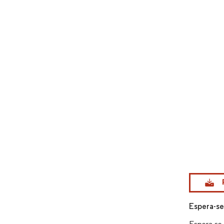
Imagem © Mo
Espera-se
Espera-se