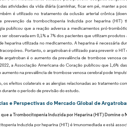
das atividades da vida diária (caminhar, ficar em pé, manter a po
mbém é utilizado no tratamento da oclusão arterial crônica (doen
a e prevenção da trombocitopenia induzida por heparina (HIT)
ia publicou que a reação adversa a medicamentos pró-trombóti
e ser observada em 0,1% a 7% dos pacientes que utilizam produtos
de heparina utilizada no medicamento. A heparina é necessária dur
xtracorpóreo. Portanto, o argatroban é utilizado para prevenir o H
e argatroban é o aumento da prevalência de trombose venosa ce
2022, a Associação Americana do Coração publicou que 1,6% da
 o aumento na prevalência de trombose venosa cerebral pode impul
, os efeitos colaterais e as alergias relacionadas ao tratamento 
 durante o período de previsão do estudo.
ias e Perspectivas do Mercado Global de Argatroba
 que a Trombocitopenia Induzida por Heparina (HIT) Domine o 
itopenia induzida por heparina (HIT) é imunomediada e está assoc