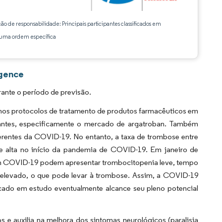
ção de responsabilidade: Principais participantes classificados em
ma ordem específica
igence
ante o período de previsão.
nos protocolos de tratamento de produtos farmacêuticos em
antes, especificamente o mercado de argatroban. Também
rentes da COVID-19. No entanto, a taxa de trombose entre
e alta no início da pandemia de COVID-19. Em janeiro de
com COVID-19 podem apresentar trombocitopenia leve, tempo
elevado, o que pode levar à trombose. Assim, a COVID-19
cado em estudo eventualmente alcance seu pleno potencial
 e auxilia na melhora dos sintomas neurológicos (paralisia