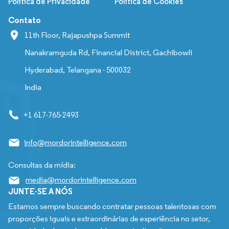
Política de Privacidade
Política de Cookies
Contato
11th Floor, Rajapushpa Summit
Nanakramguda Rd, Financial District, Gachibowli
Hyderabad, Telangana - 500032
India
+1 617-765-2493
info@mordorintelligence.com
Consultas da mídia:
media@mordorintelligence.com
JUNTE-SE A NÓS
Estamos sempre buscando contratar pessoas talentosas com
proporções iguais e extraordinárias de experiência no setor,