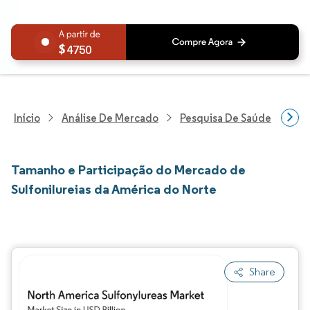
4750
Início
Análise De Mercado
Pesquisa De Saúde
Pes
Tamanho e Participação do Mercado de
Sulfonilureias da América do Norte
Share