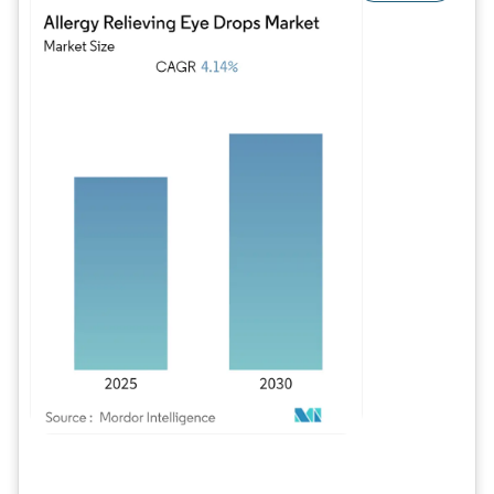
Imagem © Mordor Intelligence. O reuso requer atribuição conforme CC BY 4.0.