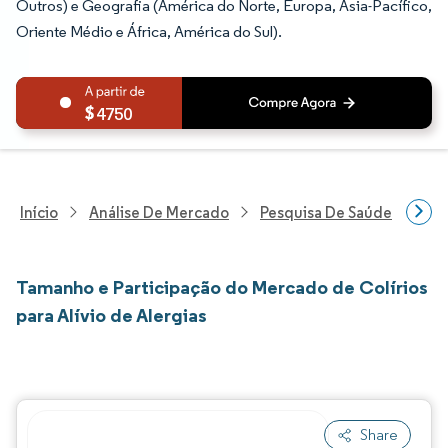
Outros) e Geografia (América do Norte, Europa, Ásia-Pacífico,
Oriente Médio e África, América do Sul).
4750
Início
Análise De Mercado
Pesquisa De Saúde
Pes
Tamanho e Participação do Mercado de Colírios
para Alívio de Alergias
Share