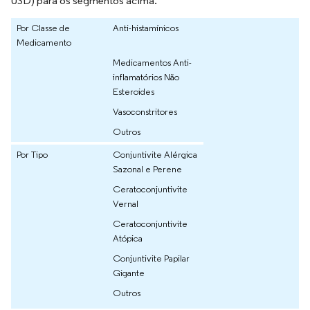
USD) para os segmentos acima.
Por Classe de
Anti-histamínicos
Medicamento
Medicamentos Anti-
inflamatórios Não
Esteroides
Vasoconstritores
Outros
Por Tipo
Conjuntivite Alérgica
Sazonal e Perene
Ceratoconjuntivite
Vernal
Ceratoconjuntivite
Atópica
Conjuntivite Papilar
Gigante
Outros