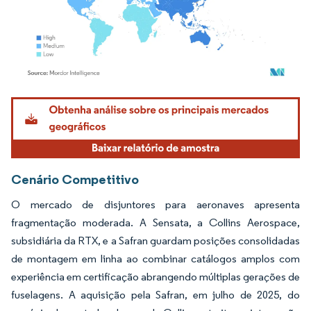
Imagem © Mordor Intelligence. O reuso requer atribuição conforme CC BY 4.0.
Cenário Competitivo
O mercado de disjuntores para aeronaves apresenta
fragmentação moderada. A Sensata, a Collins Aerospace,
subsidiária da RTX, e a Safran guardam posições consolidadas
de montagem em linha ao combinar catálogos amplos com
experiência em certificação abrangendo múltiplas gerações de
fuselagens. A aquisição pela Safran, em julho de 2025, do