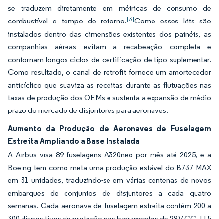
se traduzem diretamente em métricas de consumo de
[3]
combustível e tempo de retorno.
Como esses kits são
instalados dentro das dimensões existentes dos painéis, as
companhias aéreas evitam a recabeação completa e
contornam longos ciclos de certificação de tipo suplementar.
Como resultado, o canal de retrofit fornece um amortecedor
anticíclico que suaviza as receitas durante as flutuações nas
taxas de produção dos OEMs e sustenta a expansão de médio
prazo do mercado de disjuntores para aeronaves.
Aumento da Produção de Aeronaves de Fuselagem
Estreita Ampliando a Base Instalada
A Airbus visa 89 fuselagens A320neo por mês até 2025, e a
Boeing tem como meta uma produção estável do B737 MAX
em 31 unidades, traduzindo-se em várias centenas de novos
embarques de conjuntos de disjuntores a cada quatro
semanas. Cada aeronave de fuselagem estreita contém 200 a
300 dispositivos de proteção nos barramentos de 28 V CC, 115