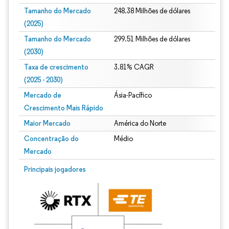
Tamanho do Mercado
248.38 Milhões de dólares
(2025)
Tamanho do Mercado
299.51 Milhões de dólares
(2030)
Taxa de crescimento
3.81% CAGR
(2025 - 2030)
Mercado de
Ásia-Pacífico
Crescimento Mais Rápido
Maior Mercado
América do Norte
Concentração do
Médio
Mercado
Imagem © Mordor Intelligence. O reuso requer atribuição conforme CC BY 4.0.
Principais jogadores