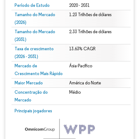
Período de Estudo
2020 - 2031
Tamanho do Mercado
1.23 Trilhões de dólares
(2026)
Tamanho do Mercado
2.33 Trilhões de dólares
(2031)
Taxa de crescimento
13.63% CAGR
(2026 - 2031)
Mercado de
Ásia-Pacífico
Crescimento Mais Rápido
Maior Mercado
América do Norte
Concentração do
Médio
Mercado
Imagem © Mordor Intelligence. O reuso requer atribuição conforme CC BY 4.0.
Principais jogadores