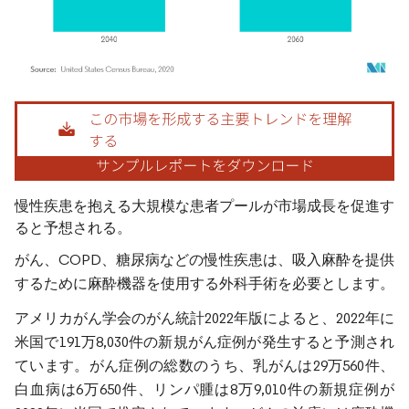
画像 © Mordor Intelligence。再利用にはCC BY 4.0の表示が必要です。
慢性疾患を抱える大規模な患者プールが市場成長を促進す
ると予想される。
がん、COPD、糖尿病などの慢性疾患は、吸入麻酔を提供
するために麻酔機器を使用する外科手術を必要とします。
アメリカがん学会のがん統計2022年版によると、2022年に
米国で191万8,030件の新規がん症例が発生すると予測され
ています。がん症例の総数のうち、乳がんは29万560件、
白血病は6万650件、リンパ腫は8万9,010件の新規症例が