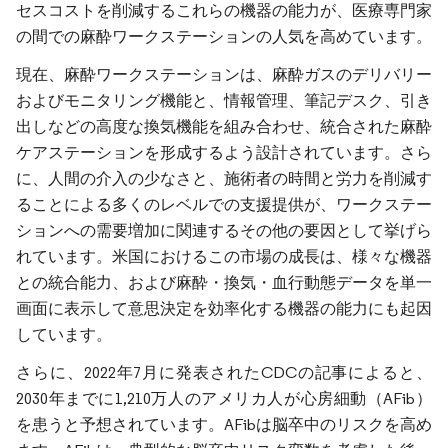
セスコストを削減するこれらの機器の能力が、医療専門家
の間での麻酔ワークステーションの人気を高めています。
現在、麻酔ワークステーションは、麻酔ガスのデリバリー
およびモニタリング機能と、情報管理、筆記デスク、引き
出しなどの高度な換気機能を組み合わせ、統合された麻酔
ケアステーションを形成するよう設計されています。さら
に、人間の介入の少なさと、施術者の時間と労力を削減す
ることによる多くのレベルでの支援提供が、ワークステー
ションへの需要増加に関連するその他の要因として挙げら
れています。米国におけるこの市場の成長は、様々な機器
との統合能力、および麻酔・換気・血行動態データを単一
画面に表示して意思決定を効率化する機器の能力にも起因
しています。
さらに、2022年7月に発表されたCDCの記事によると、
2030年までに1,210万人のアメリカ人が心房細動（AFib）
を患うと予想されています。AFibは脳卒中のリスクを高め