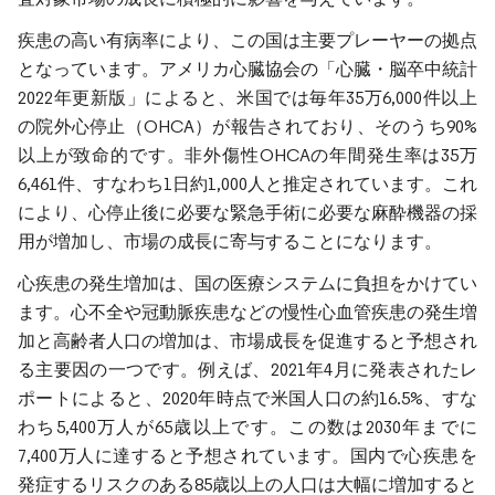
疾患の高い有病率により、この国は主要プレーヤーの拠点
となっています。アメリカ心臓協会の「心臓・脳卒中統計
2022年更新版」によると、米国では毎年35万6,000件以上
の院外心停止（OHCA）が報告されており、そのうち90%
以上が致命的です。非外傷性OHCAの年間発生率は35万
6,461件、すなわち1日約1,000人と推定されています。これ
により、心停止後に必要な緊急手術に必要な麻酔機器の採
用が増加し、市場の成長に寄与することになります。
心疾患の発生増加は、国の医療システムに負担をかけてい
ます。心不全や冠動脈疾患などの慢性心血管疾患の発生増
加と高齢者人口の増加は、市場成長を促進すると予想され
る主要因の一つです。例えば、2021年4月に発表されたレ
ポートによると、2020年時点で米国人口の約16.5%、すな
わち5,400万人が65歳以上です。この数は2030年までに
7,400万人に達すると予想されています。国内で心疾患を
発症するリスクのある85歳以上の人口は大幅に増加すると