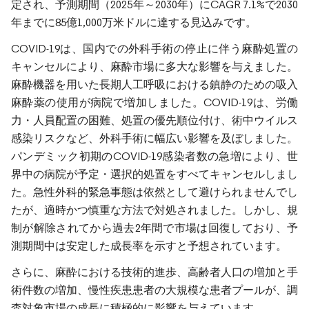
定され、予測期間（2025年～2030年）にCAGR 7.1%で2030
年までに85億1,000万米ドルに達する見込みです。
COVID-19は、国内での外科手術の停止に伴う麻酔処置の
キャンセルにより、麻酔市場に多大な影響を与えました。
麻酔機器を用いた長期人工呼吸における鎮静のための吸入
麻酔薬の使用が病院で増加しました。COVID-19は、労働
力・人員配置の困難、処置の優先順位付け、術中ウイルス
感染リスクなど、外科手術に幅広い影響を及ぼしました。
パンデミック初期のCOVID-19感染者数の急増により、世
界中の病院が予定・選択的処置をすべてキャンセルしまし
た。急性外科的緊急事態は依然として避けられませんでし
たが、適時かつ慎重な方法で対処されました。しかし、規
制が解除されてから過去2年間で市場は回復しており、予
測期間中は安定した成長率を示すと予想されています。
さらに、麻酔における技術的進歩、高齢者人口の増加と手
術件数の増加、慢性疾患患者の大規模な患者プールが、調
査対象市場の成長に積極的に影響を与えています。