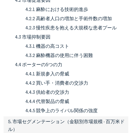
4.2 市場促進要因
4.2.1 麻酔における技術的進歩
4.2.2 高齢者人口の増加と手術件数の増加
4.2.3 慢性疾患を抱える大規模な患者プール
4.3 市場抑制要因
4.3.1 機器の高コスト
4.3.2 麻酔機器の使用に伴う困難
4.4 ポーターの5つの力
4.4.1 新規参入の脅威
4.4.2 買い手・消費者の交渉力
4.4.3 供給者の交渉力
4.4.4 代替製品の脅威
4.4.5 競争上のライバル関係の強度
5. 市場セグメンテーション（金額別市場規模 - 百万米ド
ル）