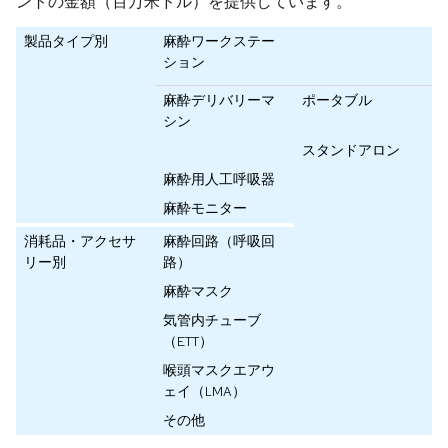
ントの金額（百万米ドル）を提供しています。
製品タイプ別
麻酔ワークステー
ション
麻酔デリバリーマ
ポータブル
シン
スタンドアロン
麻酔用人工呼吸器
麻酔モニター
消耗品・アクセサ
麻酔回路（呼吸回
リー別
路）
麻酔マスク
気管内チューブ
（ETT）
喉頭マスクエアウ
ェイ（LMA）
その他