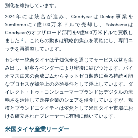
別化を維持しています。
2024年には統合が進み、GoodyearはDunlop事業を
Sumitomoに7億100万米ドルで売却し、Yokohamaは
Goodyearのオフザロード部門を9億500万米ドルで買収し
[3]
ました
。これらの動きは戦略的焦点を明確にし、専門ニ
ッチを再調整しています。
センサー統合タイヤは予知保全を通じてサービス収益を生
み出し、顧客をベンダーにより密接に結びつけます。バイ
オマス由来の合成ゴムからネットゼロ製造に至る持続可能
なプロセスが競争上の必須要件として浮上しています。ダ
イレクト・トゥ・コンシューマーブランドはデジタルの流
暢さを活用して既存企業のシェアを侵食していますが、規
模とブランドエクイティは依然として米国タイヤ市場にお
ける確立されたプレーヤーに有利に働いています。
米国タイヤ産業リーダー