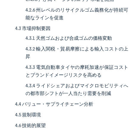
4.2.6 州レベルのリサイクルゴム義務化が持続可
能なラインを促進
4.3 市場抑制要因
4.3.1 天然ゴムおよび合成ゴムの価格変動
4.3.2 輸入関税・貿易摩擦による輸入コストの上
昇
4.3.3 電気自動車タイヤの摩耗加速が保証コスト
とブランドイメージリスクを高める
4.3.4 ライドシェアおよびマイクロモビリティへ
の都市部シフトが一人当たり需要を削減
4.4 バリュー・サプライチェーン分析
4.5 規制環境
4.6 技術的展望