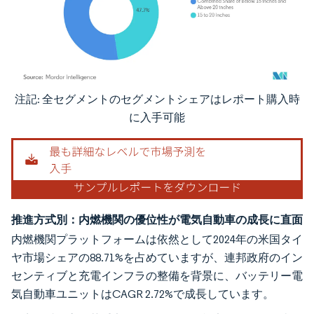
注記: 全セグメントのセグメントシェアはレポート購入時
画像 © Mordor Intelligence。再利用にはCC BY 4.0の表示が必要です。
に入手可能
推進方式別：内燃機関の優位性が電気自動車の成長に直面
内燃機関プラットフォームは依然として2024年の米国タイ
ヤ市場シェアの88.71%を占めていますが、連邦政府のイン
センティブと充電インフラの整備を背景に、バッテリー電
気自動車ユニットはCAGR 2.72%で成長しています。