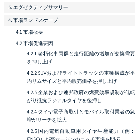
3. エグゼクティブサマリー
4. 市場ランドスケープ
4.1 市場概要
4.2 市場促進要因
4.2.1 老朽化車両群と走行距離の増加が交換需要
を押し上げ
4.2.2 SUVおよびライトトラックの車種構成が平
均リムサイズと平均販売価格を押し上げ
4.2.3 企業および連邦政府の燃費効率規制が低転
がり抵抗ラジアルタイヤを後押し
4.2.4 タイヤ電子商取引とモバイル取付業者の急
増がリーチを拡大
4.2.5 国内電気自動車用タイヤ生産能力（例：
ENSO）が高マージンのニッチ市場を開拓