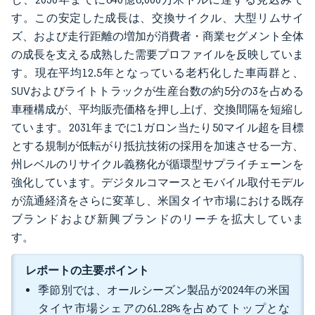
す。この安定した成長は、交換サイクル、大型リムサイ
ズ、および走行距離の増加が消費者・商業セグメント全体
の成長を支える成熟した需要プロファイルを反映していま
す。現在平均12.5年となっている老朽化した車両群と、
SUVおよびライトトラックが生産台数の約5分の3を占める
車種構成が、平均販売価格を押し上げ、交換間隔を短縮し
ています。2031年までに1ガロン当たり50マイル超を目標
とする規制が低転がり抵抗技術の採用を加速させる一方、
州レベルのリサイクル義務化が循環型サプライチェーンを
強化しています。デジタルコマースとモバイル取付モデル
が流通経済をさらに変革し、米国タイヤ市場における既存
ブランドおよび新興ブランドのリーチを拡大していま
す。
レポートの主要ポイント
季節別では、オールシーズン製品が2024年の米国
タイヤ市場シェアの61.28%を占めてトップとな