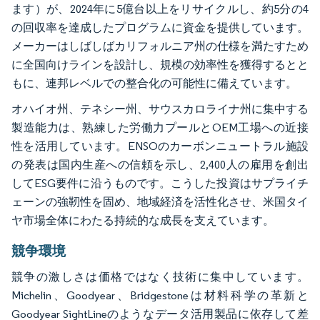
ます）が、2024年に5億台以上をリサイクルし、約5分の4
の回収率を達成したプログラムに資金を提供しています。
メーカーはしばしばカリフォルニア州の仕様を満たすため
に全国向けラインを設計し、規模の効率性を獲得するとと
もに、連邦レベルでの整合化の可能性に備えています。
オハイオ州、テネシー州、サウスカロライナ州に集中する
製造能力は、熟練した労働力プールとOEM工場への近接
性を活用しています。ENSOのカーボンニュートラル施設
の発表は国内生産への信頼を示し、2,400人の雇用を創出
してESG要件に沿うものです。こうした投資はサプライチ
ェーンの強靭性を固め、地域経済を活性化させ、米国タイ
ヤ市場全体にわたる持続的な成長を支えています。
競争環境
競争の激しさは価格ではなく技術に集中しています。
Michelin、Goodyear、Bridgestoneは材料科学の革新と
Goodyear SightLineのようなデータ活用製品に依存して差