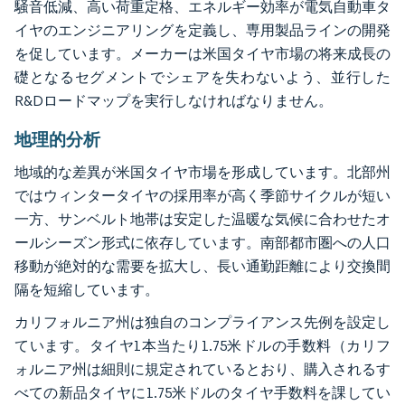
騒音低減、高い荷重定格、エネルギー効率が電気自動車タ
イヤのエンジニアリングを定義し、専用製品ラインの開発
を促しています。メーカーは米国タイヤ市場の将来成長の
礎となるセグメントでシェアを失わないよう、並行した
R&Dロードマップを実行しなければなりません。
地理的分析
地域的な差異が米国タイヤ市場を形成しています。北部州
ではウィンタータイヤの採用率が高く季節サイクルが短い
一方、サンベルト地帯は安定した温暖な気候に合わせたオ
ールシーズン形式に依存しています。南部都市圏への人口
移動が絶対的な需要を拡大し、長い通勤距離により交換間
隔を短縮しています。
カリフォルニア州は独自のコンプライアンス先例を設定し
ています。タイヤ1本当たり1.75米ドルの手数料（カリフ
ォルニア州は細則に規定されているとおり、購入されるす
べての新品タイヤに1.75米ドルのタイヤ手数料を課してい