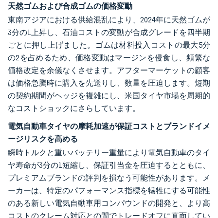
天然ゴムおよび合成ゴムの価格変動
東南アジアにおける供給混乱により、2024年に天然ゴムが
3分の1上昇し、石油コストの変動が合成グレードを四半期
ごとに押し上げました。ゴムは材料投入コストの最大5分
の2を占めるため、価格変動はマージンを侵食し、頻繁な
価格改定を余儀なくさせます。アフターマーケットの顧客
は価格急騰時に購入を先送りし、数量を圧迫します。短期
の契約期間がヘッジを複雑にし、米国タイヤ市場を周期的
なコストショックにさらしています。
電気自動車タイヤの摩耗加速が保証コストとブランドイメ
ージリスクを高める
瞬時トルクと重いバッテリー重量により電気自動車のタイ
ヤ寿命が3分の1短縮し、保証引当金を圧迫するとともに、
プレミアムブランドの評判を損なう可能性があります。メ
ーカーは、特定のパフォーマンス指標を犠牲にする可能性
のある新しい電気自動車用コンパウンドの開発と、より高
コストのクレーム対応との間でトレードオフに直面してい