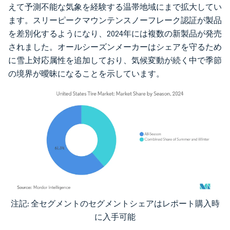
えて予測不能な気象を経験する温帯地域にまで拡大してい
ます。スリーピークマウンテンスノーフレーク認証が製品
を差別化するようになり、2024年には複数の新製品が発売
されました。オールシーズンメーカーはシェアを守るため
に雪上対応属性を追加しており、気候変動が続く中で季節
の境界が曖昧になることを示しています。
注記: 全セグメントのセグメントシェアはレポート購入時
画像 © Mordor Intelligence。再利用にはCC BY 4.0の表示が必要です。
に入手可能