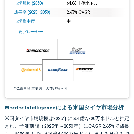
市場規模 (2030)
64.06 十億米ドル
成長率 (2025 - 2030)
2.63% CAGR
市場集中度
中
画像 © Mordor Intelligence。再利用にはCC BY 4.0の表示が必要です。
主要プレーヤー
*免責事項:主要選手の並び順不同
Mordor Intelligenceによる米国タイヤ市場分析
米国タイヤ市場規模は2025年に564億2,700万米ドルと推定
され、予測期間（2025年～2030年）にCAGR 2.63%で成長
し、2030年までに640億6,000万米ドルに達する見込みで