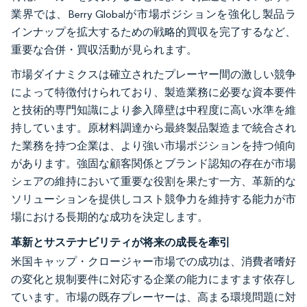
業界では、Berry Globalが市場ポジションを強化し製品ラ
インナップを拡大するための戦略的買収を完了するなど、
重要な合併・買収活動が見られます。
市場ダイナミクスは確立されたプレーヤー間の激しい競争
によって特徴付けられており、製造業務に必要な資本要件
と技術的専門知識により参入障壁は中程度に高い水準を維
持しています。原材料調達から最終製品製造まで統合され
た業務を持つ企業は、より強い市場ポジションを持つ傾向
があります。強固な顧客関係とブランド認知の存在が市場
シェアの維持において重要な役割を果たす一方、革新的な
ソリューションを提供しコスト競争力を維持する能力が市
場における長期的な成功を決定します。
革新とサステナビリティが将来の成長を牽引
米国キャップ・クロージャー市場での成功は、消費者嗜好
の変化と規制要件に対応する企業の能力にますます依存し
ています。市場の既存プレーヤーは、高まる環境問題に対