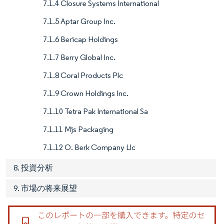
7.1.4 Closure Systems International
7.1.5 Aptar Group Inc.
7.1.6 Bericap Holdings
7.1.7 Berry Global Inc.
7.1.8 Coral Products Plc
7.1.9 Crown Holdings Inc.
7.1.10 Tetra Pak International Sa
7.1.11 Mjs Packaging
7.1.12 O. Berk Company Llc
8. 投資分析
9. 市場の将来展望