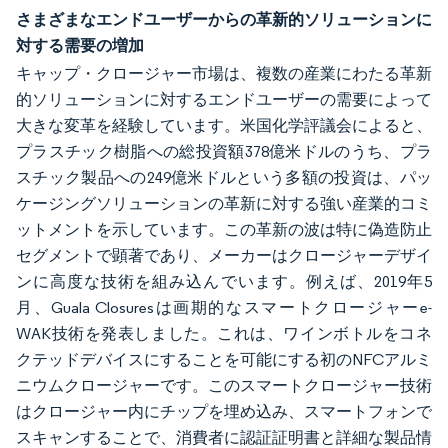
さまざまなエンドユーザーからの革新的ソリューションに
対する需要の増加
キャップ・クロージャー市場は、複数の産業にわたる革新
的ソリューションに対するエンドユーザーの需要によって
大きな変革を経験しています。米国化学評議会によると、
プラスチック樹脂への総投資額378億米ドルのうち、プラ
スチック製品への249億米ドルという多額の投資は、パッ
ケージングソリューションの革新に対する強い産業的コミ
ットメントを示しています。この革新の波は特に偽造防止
セグメントで顕著であり、メーカーはクロージャーデザイ
ンに高度な技術を組み込んでいます。例えば、2019年5
月、Guala Closuresは画期的なスマートクロージャーe-
WAK技術を発表しました。これは、ワインボトルをコネ
クテッドデバイスにすることを可能にする初のNFCアルミ
ニウムクロージャーです。このスマートクロージャー技術
はクロージャー内にチップを埋め込み、スマートフォンで
スキャンすることで、消費者に認証証明書と詳細な製品情