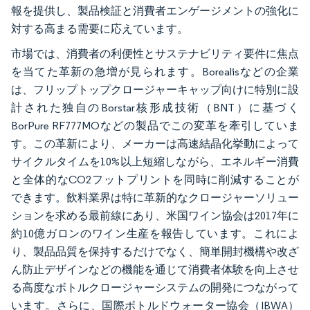
報を提供し、製品検証と消費者エンゲージメントの強化に
対する高まる需要に応えています。
市場では、消費者の利便性とサステナビリティ要件に焦点
を当てた革新の急増が見られます。Borealisなどの企業
は、フリップトップクロージャーキャップ向けに特別に設
計された独自のBorstar核形成技術（BNT）に基づく
BorPure RF777MOなどの製品でこの変革を牽引していま
す。この革新により、メーカーは高速結晶化挙動によって
サイクルタイムを10%以上短縮しながら、エネルギー消費
と全体的なCO2フットプリントを同時に削減することが
できます。飲料業界は特に革新的なクロージャーソリュー
ションを求める最前線にあり、米国ワイン協会は2017年に
約10億ガロンのワイン生産を報告しています。これによ
り、製品品質を保持するだけでなく、簡単開封機構や改ざ
ん防止デザインなどの機能を通じて消費者体験を向上させ
る高度なボトルクロージャーシステムの開発につながって
います。さらに、国際ボトルドウォーター協会（IBWA）