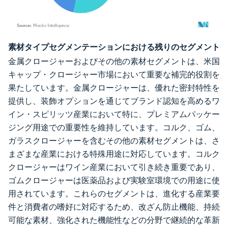
画像 © Mordor Intelligence。再利用にはCC BY 4.0の表示が必要です。
素材タイプセグメンテーションにおける残りのセグメント
金属クロージャーおよびその他の素材セグメントは、米国
キャップ・クロージャー市場において重要な補完的役割を
果たしています。金属クロージャーは、優れた密封特性を
提供し、装飾オプションを通じてブランド認知を高めるワ
イン・スピリッツ産業において特に、プレミアムパッケー
ジング用途での重要性を維持しています。コルク、ゴム、
ガラスクロージャーを含むその他の素材セグメントは、さ
まざまな産業における特殊用途に対応しています。コルク
クロージャーはワイン産業において引き続き重要であり、
ゴムクロージャーは医薬品および実験室環境での用途に使
用されています。これらのセグメントは、進化する産業要
件と消費者の嗜好に対応するため、改ざん防止機能、持続
可能な素材、強化された機能性などの分野で継続的な革新