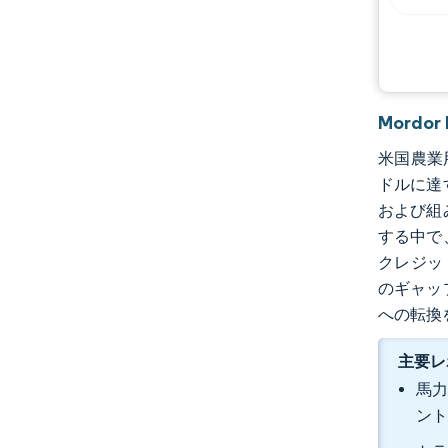
Mordo
米国農業用
ドルに達
および組
する中で
クレジッ
のギャッ
への転換
主要レ
馬力
ント