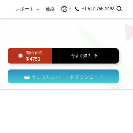
レポート
連絡
+1 617-765-2493
4750