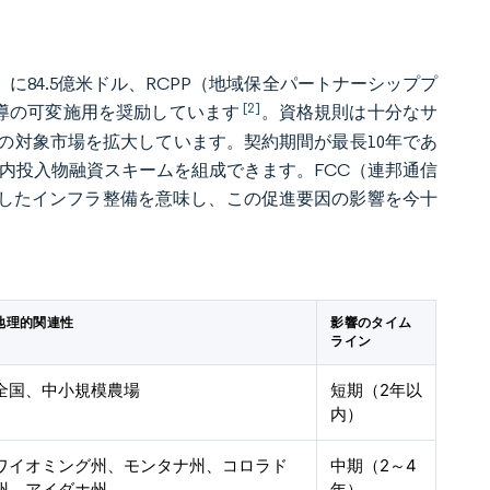
に84.5億米ドル、RCPP（地域保全パートナーシッププ
[2]
誘導の可変施用を奨励しています
。資格規則は十分なサ
の対象市場を拡大しています。契約期間が最長10年であ
内投入物融資スキームを組成できます。FCC（連邦通信
、並行したインフラ整備を意味し、この促進要因の影響を今十
地理的関連性
影響のタイム
ライン
全国、中小規模農場
短期（2年以
内）
ワイオミング州、モンタナ州、コロラド
中期（2～4
州、アイダホ州
年）