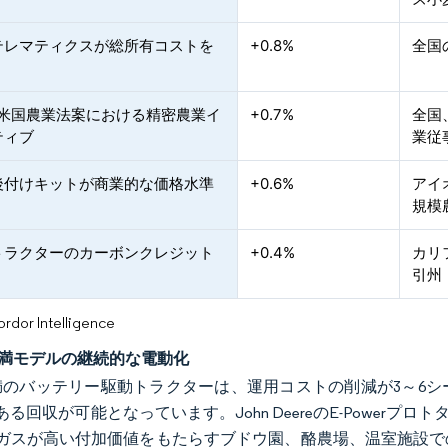
テレマティクスが総所有コストを
+0.8%
全国
年米国農業法案における精密農業イ
+0.7%
全国
ティブ
業従
後付けキットが商業的な価格水準
+0.6%
アイ
規模
トラクターのカーボンクレジット
+0.4%
カリ
引州
or Intelligence
P未満モデルの継続的な電動化
P未満のバッテリー駆動トラクターは、運用コストの削減が3～
る回収が可能となっています。John DeereのE-Powerプロト
ガスが高い付加価値をもたらすブドウ園、酪農場、温室施設で