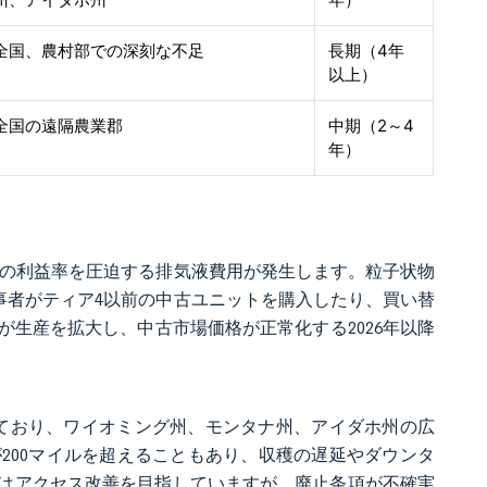
全国、農村部での深刻な不足
長期（4年
以上）
全国の遠隔農業郡
中期（2～4
年）
場の利益率を圧迫する排気液費用が発生します。粒子状物
事者がティア4以前の中古ユニットを購入したり、買い替
生産を拡大し、中古市場価格が正常化する2026年以降
保有されており、ワイオミング州、モンタナ州、アイダホ州の広
200マイルを超えることもあり、収穫の遅延やダウンタ
はアクセス改善を目指していますが、廃止条項が不確実