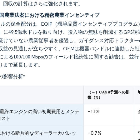
、回収の計算はさらに強化されます。
年米国農業法案における精密農業インセンティブ
米ドルの保全配分は、EQIP（環境品質インセンティブプログラム）
）に49.5億米ドルを振り向け、投入物の無駄を削減するGPS
受けていない農業従事者を優遇し、ガイダンス対応トラクター
収益の見通しが立ちやすく、OEMは機器バンドルに連動した社
による100/100 Mbpsのフィールド接続性に関する勧告は
りまで延長します。
の影響分析
*
（～）CAGR予測への影
響（%）
4最終エンジンの高い初期費用とメンテ
−1.1%
コスト
における断片的なディーラーカバレッ
−0.7%