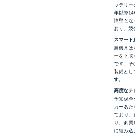
ッテリー
年以降1
障壁とな
おり、競
スマート
農機具は
ーを下取
です。そ
装備とし
す。
高度なテ
予知保全
カーあた
ており、
り、商業
に組み込