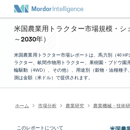
米国農業用トラクター市場規模・シェア
～2030年）
米国農業用トラクター市場レポートは、馬力別（40 HP
ラクター、畝間作物用トラクター、果樹園・ブドウ園用
輪駆動（4WD）、その他）、用途別（穀物・油糧種子
測は金額（米ドル）で提供されます。
ホーム
市場分析
農業研究
農業機械・技術
このレポートについて
米国農