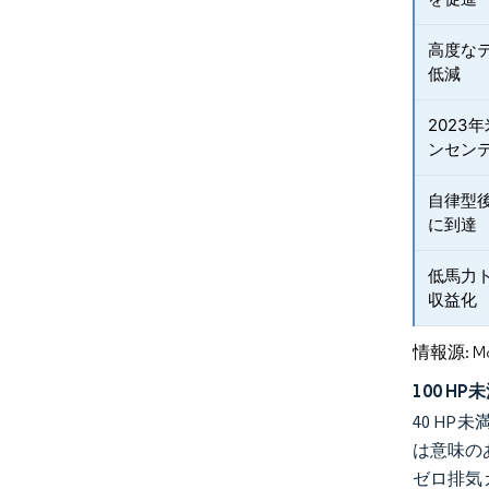
高度な
低減
2023
ンセン
自律型
に到達
低馬力
収益化
情報源: Mord
100 H
40 H
は意味のあ
ゼロ排気