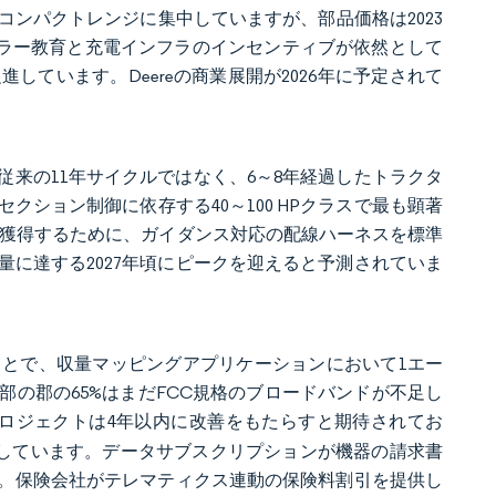
ンパクトレンジに集中していますが、部品価格は2023
ーラー教育と充電インフラのインセンティブが依然として
ています。Deereの商業展開が2026年に予定されて
来の11年サイクルではなく、6～8年経過したトラクタ
ション制御に依存する40～100 HPクラスで最も顕著
を獲得するために、ガイダンス対応の配線ハーネスを標準
に達する2027年頃にピークを迎えると予測されていま
とで、収量マッピングアプリケーションにおいて1エー
部の郡の65%はまだFCC規格のブロードバンドが不足し
プロジェクトは4年以内に改善をもたらすと期待されてお
やしています。データサブスクリプションが機器の請求書
。保険会社がテレマティクス連動の保険料割引を提供し