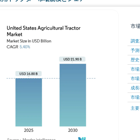
市
調査
予測
歴史
市場規
市場規
成長率 
画像 © Mordor Intelligence。再利用にはCC BY 4
市場
画像 ©
主要