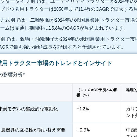
クタータイプ別では、ユーティリティトラクターが2024年の
ブドウ園用トラクターは2030年まで11.4%のCAGRで拡大す
方式別では、二輪駆動が2024年の米国農業用トラクター市場
ームは見通し期間中に15.6%のCAGRが見込まれています。
別では、穀物・油糧種子が2024年の米国農業用トラクター市場シ
AGRで最も強い金額成長を記録すると予測されています。
業用トラクター市場のトレンドとインサイト
の影響分析
*
（～）CAGR予測への影
地理
響（%）
HP未満モデルの継続的な電動化
+1.2%
カリ
ント
ト農機具の互換性が買い替え需要
+0.9%
中西
ズ小