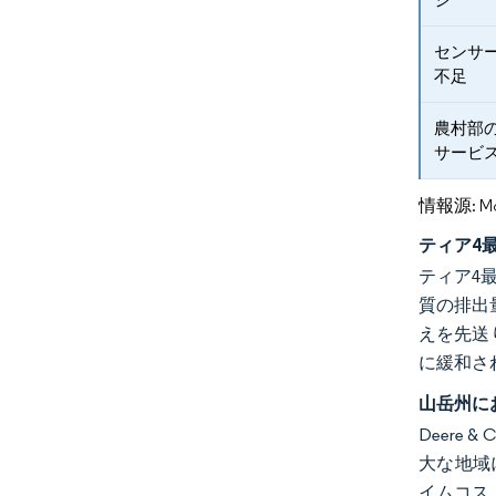
センサ
不足
農村部
サービ
情報源: Mord
ティア4
ティア4
質の排出
えを先送
に緩和さ
山岳州に
Deer
大な地域
イムコス