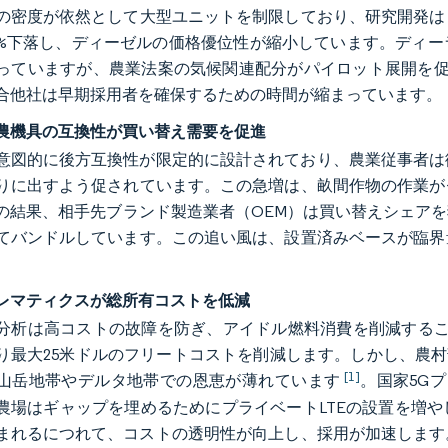
の密度が依然として大型ユニットを制限しており、研究開発はコ
4%下落し、ディーゼルの価格優位性が縮小しています。ディ
っていますが、農業法案の気候関連配分がパイロット展開を促進し
合他社は早期採用者を確保するための時間が縮まっています。
農機具の互換性が買い替え需要を促進
意図的に後方互換性が限定的に設計されており、農業従事者は従
りに出すよう促されています。この急増は、畝間作物の作業がセク
の結果、相手先ブランド製造業者（OEM）は買い替えシェア
てバンドルしています。この追い風は、設置済みベースが臨界量
レマティクスが総所有コストを低減
分析は高コストの故障を防ぎ、アイドル燃料消費を削減するこ
り最大25米ドルのフリートコストを削減します。しかし、農村
[1]
山岳地帯やデルタ地帯での恩恵が薄れています
。国家5G
農場はギャップを埋めるためにプライベートLTEの設置を増
まれるにつれて、コストの透明性が向上し、採用が加速します