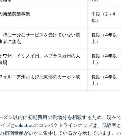
の商業農業事業
中期（2～4
年）
、特に十分なサービスを受けていない農
長期（4年以
事者に焦点
上）
オワ州、イリノイ州、ネブラスカ州の大
長期（4年以
農場
上）
フォルニア州および北東部のカーボン取
長期（4年以
上）
6シーズン以内に初期費用の割増分を相殺するため、現在で
タイプとsolectracのコンパクトラインナップは、低騒音と
の初期量産がいかに集中しているかを示しています。バ