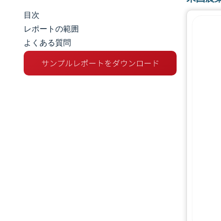
目次
市場規模とシェア
レポートの範囲
よくある質問
市場分析
トレンドとインサイト
セグメント分析
地理分析
競争環境
主要プレーヤー
業界の動向