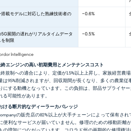
ー搭載モデルに対応した熟練技術者の
−0.6%
の5G展開の遅れがリアルタイムデータ
−0.5%
スを制限
or Intelligence
最終エンジンの高い初期費用とメンテナンスコスト
最終規制への適合により、定価が15%以上上昇し、家族経営農
量は95%削減されますが、回収期間が長くなり、多くの農業従
りにする動機となっています。この負担は、部品サプライヤーが
れる可能性があります。
おける断片的なディーラーカバレッジ
e & Companyの販売店の82%以上が大手チェーンによって
に便利なサービスが届いていません。修理のための移動距離が
トの増加につながっています。コロラド州の画期的な修理権法