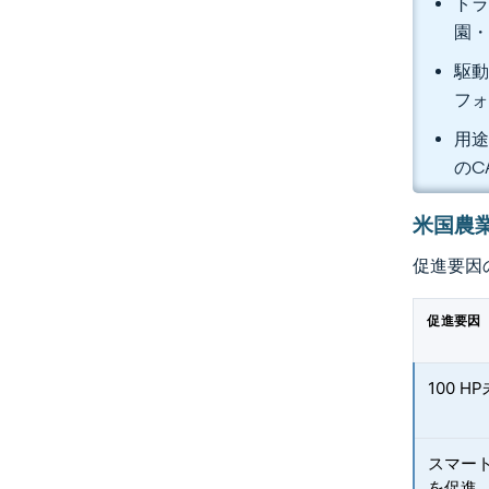
トラ
園・
駆動
フォ
用途
のC
米国農
促進要因
促進要因
100 
スマー
を促進