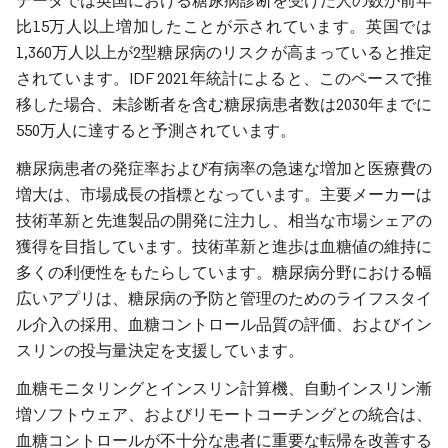
データでは英国における糖尿病診断を受けた人の数が前年
比15万人以上増加したことが示されています。英国では
1,360万人以上が2型糖尿病のリスクが高まっていると推定
されています。IDF 2021年統計によると、このペースで推
移した場合、未診断者を含む糖尿病患者数は2030年までに
550万人に達すると予測されています。
糖尿病患者の発症率および有病率の急速な増加と医療費の
増大は、市場成長の指標となっています。主要メーカーは
技術革新と先進製品の開発に注力し、相当な市場シェアの
獲得を目指しています。技術革新と進歩は血糖値の維持に
多くの利便性をもたらしています。糖尿病分野における幅
広いアプリは、糖尿病の予防と管理のためのライフスタイ
ル介入の採用、血糖コントロール品質の評価、およびイン
スリンの投与量決定を支援しています。
血糖モニタリングとインスリン計算機、自動インスリン漸
増ソフトウェア、およびリモートコーチングとの統合は、
血糖コントロールが不十分な患者に重要な転帰を改善する