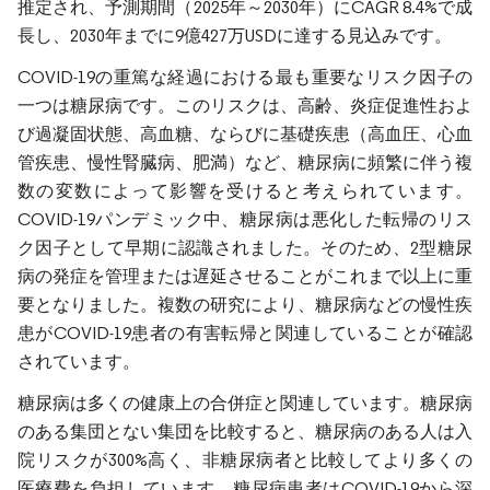
推定され、予測期間（2025年～2030年）にCAGR 8.4%で成
長し、2030年までに9億427万USDに達する見込みです。
COVID-19の重篤な経過における最も重要なリスク因子の
一つは糖尿病です。このリスクは、高齢、炎症促進性およ
び過凝固状態、高血糖、ならびに基礎疾患（高血圧、心血
管疾患、慢性腎臓病、肥満）など、糖尿病に頻繁に伴う複
数の変数によって影響を受けると考えられています。
COVID-19パンデミック中、糖尿病は悪化した転帰のリス
ク因子として早期に認識されました。そのため、2型糖尿
病の発症を管理または遅延させることがこれまで以上に重
要となりました。複数の研究により、糖尿病などの慢性疾
患がCOVID-19患者の有害転帰と関連していることが確認
されています。
糖尿病は多くの健康上の合併症と関連しています。糖尿病
のある集団とない集団を比較すると、糖尿病のある人は入
院リスクが300%高く、非糖尿病者と比較してより多くの
医療費を負担しています。糖尿病患者はCOVID-19から深