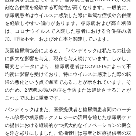
刻な合併症を経験する可能性が高くなります。一般的に、
糖尿病患者はウイルスに感染した際に重篤な症状や合併症
を経験しやすい傾向があります。糖尿病および高血糖値
は、コロナウイルスで入院した患者における合併症の増
加、呼吸不全、および死亡率と関連しています。
英国糖尿病協会によると、「パンデミックは私たちの社会
に多大な影響を与え、現在も与え続けています。しかし、
研究とデータにより、糖尿病患者はCOVID-19によって不
均衡に影響を受けており、特にウイルスに感染した際の転
帰の悪化という点で顕著であることが示されています。そ
のため、2型糖尿病の発症を予防または遅延させることが
これまで以上に重要です。」。
パンデミックはまた、医療提供者と糖尿病患者間のバーチ
ャル診察や糖尿病テクノロジーの活用を通じた糖尿病ケア
の提供における継続的かつ拡大的なイノベーションの機会
を浮き彫りにしました。危機管理は患者と医療提供者の双