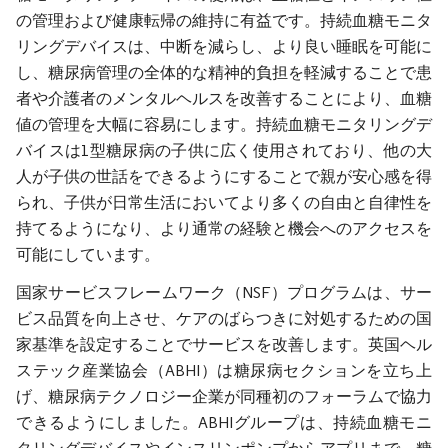
の管理および健康転帰の維持に有益です。持続血糖モニタ
リングデバイスは、中断を減らし、より良い睡眠を可能に
し、糖尿病管理の全体的な精神的負担を軽減することで患
者や介護者のメンタルヘルスを改善することにより、血糖
値の管理を大幅に容易にします。持続血糖モニタリングデ
バイスは1型糖尿病の子供に広く使用されており、他の大
人が子供の世話をできるようにすることで親が安心感を得
られ、子供が日常生活においてより多くの自由と自律性を
持てるようになり、より通常の経験と機会へのアクセスを
可能にしています。
国家サービスフレームワーク（NSF）プログラムは、サー
ビス品質を向上させ、ケアのばらつきに対処するための国
家基準を設定することでサービスを改善します。英国ヘル
ステック産業協会（ABHI）は糖尿病セクションを立ち上
げ、糖尿病テクノロジー企業が同種初のフォーラムで協力
できるようにしました。ABHIグループは、持続血糖モニ