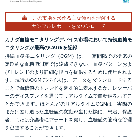
画像 © Mordor Intelligence。再利用にはCC BY 4.0の表示が必要です。
この市場を形作る主な傾向を理解する
サンプルレポートをダウンロード
カナダ血糖モニタリングデバイス市場において持続血糖モ
ニタリングが最高のCAGRを記録
持続血糖モニタリング（CGM）は、一定間隔での従来の
定期的な血糖値測定では達成できない、血糖パターンおよ
びトレンドのより詳細な描写を提供するために使用されま
す。現行のCGMデバイスは、データをダウンロードする
ことで血糖値のトレンドを遡及的に表示するか、レシーバ
ーのディスプレイを通じてリアルタイムで血糖値を示すこ
とができます。ほとんどのリアルタイムCGMは、実際の
または差し迫った血糖値の変動が生じた際に、患者、保護
者、または介護者にアラートを発し、血糖値の適時な管理
を促進することができます。