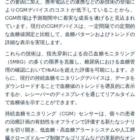
この要因に加え、携帯電話との連携などの新技術の登場に
よりCGMデバイスのコストが低下していることから、
CGM市場は予測期間中に着実な成長を遂げると見込まれ
ています。現行のCGMデバイスは、一定間隔での定期的
な血糖値測定と比較して、血糖パターンおよびトレンドの
詳細な表示を実現します。
これらの技術は、指先穿刺による自己血糖モニタリング
（SMBG）の多くの限界を克服し、糖尿病における血糖管
理の確認においてHbA1cを超えた評価を可能にします。さ
らに、現行の持続血糖モニタリングデバイスは、データを
ダウンロードすることで血糖値のトレンドを遡及的に表示
するか、レシーバーのディスプレイを通じてリアルタイム
で血糖値を示すことができます。
持続血糖モニタリング（CGM）センサーは、個々の患者
の治療計画の有効性をオフラインで評価する新たなシナリ
オを切り開き、低血糖・高血糖アラートシステムや人工膵
臓クローズドループ制御アルゴリズムなどの革新的なオン