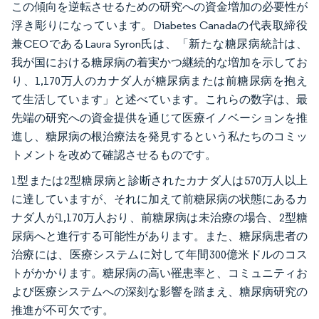
この傾向を逆転させるための研究への資金増加の必要性が
浮き彫りになっています。Diabetes Canadaの代表取締役
兼CEOであるLaura Syron氏は、「新たな糖尿病統計は、
我が国における糖尿病の着実かつ継続的な増加を示してお
り、1,170万人のカナダ人が糖尿病または前糖尿病を抱え
て生活しています」と述べています。これらの数字は、最
先端の研究への資金提供を通じて医療イノベーションを推
進し、糖尿病の根治療法を発見するという私たちのコミッ
トメントを改めて確認させるものです。
1型または2型糖尿病と診断されたカナダ人は570万人以上
に達していますが、それに加えて前糖尿病の状態にあるカ
ナダ人が1,170万人おり、前糖尿病は未治療の場合、2型糖
尿病へと進行する可能性があります。また、糖尿病患者の
治療には、医療システムに対して年間300億米ドルのコス
トがかかります。糖尿病の高い罹患率と、コミュニティお
よび医療システムへの深刻な影響を踏まえ、糖尿病研究の
推進が不可欠です。