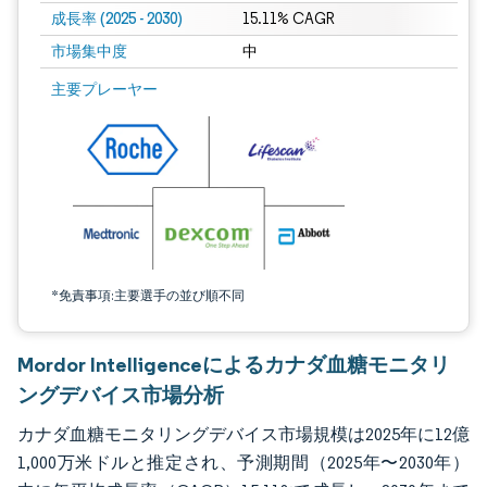
成長率 (2025 - 2030)
15.11% CAGR
市場集中度
中
画像 © Mordor Intelligence。再利用にはCC BY 4.0の表示が必要です。
主要プレーヤー
*免責事項:主要選手の並び順不同
Mordor Intelligenceによるカナダ血糖モニタリ
ングデバイス市場分析
カナダ血糖モニタリングデバイス市場規模は2025年に12億
1,000万米ドルと推定され、予測期間（2025年〜2030年）