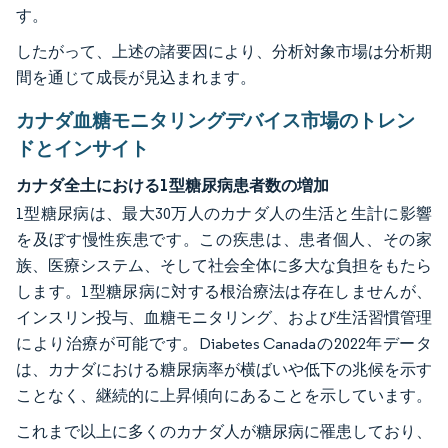
す。
したがって、上述の諸要因により、分析対象市場は分析期
間を通じて成長が見込まれます。
カナダ血糖モニタリングデバイス市場のトレン
ドとインサイト
カナダ全土における1型糖尿病患者数の増加
1型糖尿病は、最大30万人のカナダ人の生活と生計に影響
を及ぼす慢性疾患です。この疾患は、患者個人、その家
族、医療システム、そして社会全体に多大な負担をもたら
します。1型糖尿病に対する根治療法は存在しませんが、
インスリン投与、血糖モニタリング、および生活習慣管理
により治療が可能です。Diabetes Canadaの2022年データ
は、カナダにおける糖尿病率が横ばいや低下の兆候を示す
ことなく、継続的に上昇傾向にあることを示しています。
これまで以上に多くのカナダ人が糖尿病に罹患しており、