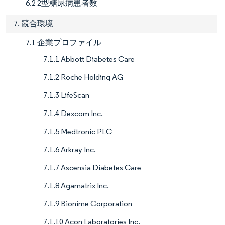
6.2 2型糖尿病患者数
7. 競合環境
7.1 企業プロファイル
7.1.1 Abbott Diabetes Care
7.1.2 Roche Holding AG
7.1.3 LifeScan
7.1.4 Dexcom Inc.
7.1.5 Medtronic PLC
7.1.6 Arkray Inc.
7.1.7 Ascensia Diabetes Care
7.1.8 Agamatrix Inc.
7.1.9 Bionime Corporation
7.1.10 Acon Laboratories Inc.