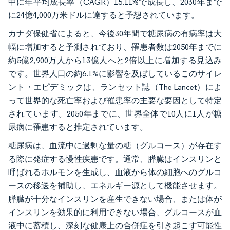
中に年平均成長率（CAGR）15.11%で成長し、2030年まで
に24億4,000万米ドルに達すると予想されています。
カナダ保健省によると、今後30年間で糖尿病の有病率は大
幅に増加すると予測されており、罹患者数は2050年までに
約5億2,900万人から13億人へと2倍以上に増加する見込み
です。世界人口の約6.1%に影響を及ぼしているこのサイレ
ント・エピデミックは、ランセット誌（The Lancet）によ
って世界的な死亡率および罹患率の主要な要因として特定
されています。2050年までに、世界全体で10人に1人が糖
尿病に罹患すると推定されています。
糖尿病は、血流中に過剰な量の糖（グルコース）が存在す
る際に発症する慢性疾患です。通常、膵臓はインスリンと
呼ばれるホルモンを生成し、血液から体の細胞へのグルコ
ースの移送を補助し、エネルギー源として機能させます。
膵臓が十分なインスリンを産生できない場合、または体が
インスリンを効果的に利用できない場合、グルコースが血
液中に蓄積し、深刻な健康上の合併症を引き起こす可能性