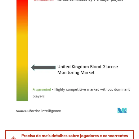
Imagem © Mordor Intelligence. O reuso requer atribuição conforme CC BY 4.0.