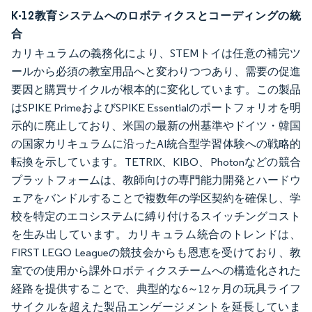
K-12教育システムへのロボティクスとコーディングの統
合
カリキュラムの義務化により、STEMトイは任意の補完ツ
ールから必須の教室用品へと変わりつつあり、需要の促進
要因と購買サイクルが根本的に変化しています。この製品
はSPIKE PrimeおよびSPIKE Essentialのポートフォリオを明
示的に廃止しており、米国の最新の州基準やドイツ・韓国
の国家カリキュラムに沿ったAI統合型学習体験への戦略的
転換を示しています。TETRIX、KIBO、Photonなどの競合
プラットフォームは、教師向けの専門能力開発とハードウ
ェアをバンドルすることで複数年の学区契約を確保し、学
校を特定のエコシステムに縛り付けるスイッチングコスト
を生み出しています。カリキュラム統合のトレンドは、
FIRST LEGO Leagueの競技会からも恩恵を受けており、教
室での使用から課外ロボティクスチームへの構造化された
経路を提供することで、典型的な6～12ヶ月の玩具ライフ
サイクルを超えた製品エンゲージメントを延長していま