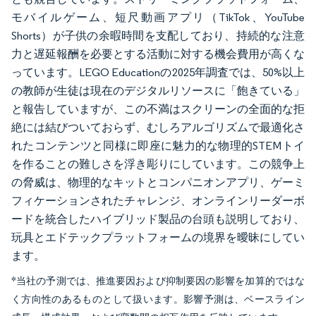
モバイルゲーム、短尺動画アプリ（TikTok、YouTube
Shorts）が子供の余暇時間を支配しており、持続的な注意
力と遅延報酬を必要とする活動に対する機会費用が高くな
っています。LEGO Educationの2025年調査では、50%以上
の教師が生徒は現在のデジタルリソースに「飽きている」
と報告していますが、この不満はスクリーンの全面的な拒
絶には結びついておらず、むしろアルゴリズムで最適化さ
れたコンテンツと同様に即座に魅力的な物理的STEMトイ
を作ることの難しさを浮き彫りにしています。この競争上
の脅威は、物理的なキットとコンパニオンアプリ、ゲーミ
フィケーションされたチャレンジ、オンラインリーダーボ
ードを統合したハイブリッド製品の台頭も説明しており、
玩具とエドテックプラットフォームの境界を曖昧にしてい
ます。
*当社の予測では、推進要因および抑制要因の影響を加算的ではな
く方向性のあるものとして扱います。影響予測は、ベースライン