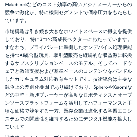
Makeblockなどのコスト効率の高いアジアメーカーからの
競争の激化が、特に機関セグメントで価格圧力をもたらし
ています。
市場構造は引き続き大きなホワイトスペースの機会を提供
しており、特に3つの高成長ベクターにわたっています。
すなわち、プライバシーに準拠したオンデバイス処理機能
を持つAI統合型玩具、取引型販売を継続的な収益源に転換
するサブスクリプションベースのモデル、そしてハードウ
ェアと教師支援および基準ベースのコンテンツをバンドル
したカリキュラム対応教育キットです。技術統合は主要な
競争上の差別化要因であり続けており、SpheroやXiaomiな
どの中堅・新興プレーヤーが高度なロボティクスとオープ
ンソースプラットフォームを活用してパフォーマンスと手
頃な価格で競争する一方、既存企業は進化する学習エコシ
ステムでの関連性を維持するためにデジタル機能を拡大し
ています。