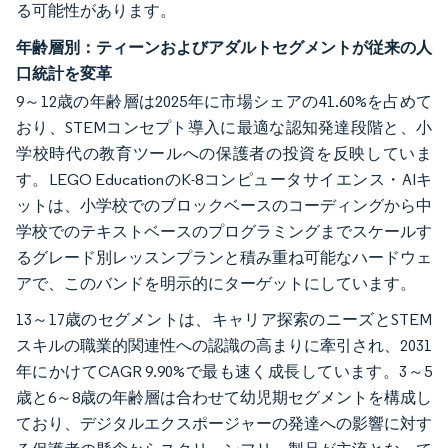
る可能性があります。
年齢層別：ティーンおよびアダルトセグメントが従来の人
口統計を変革
9～12歳の年齢層は2025年に市場シェアの41.60%を占めて
おり、STEMコンセプト導入に最適な認知発達段階と、小
学校時代の教育ツールへの保護者の投資を反映していま
す。LEGO EducationのK-8コンピュータサイエンス・AIキ
ットは、小学校でのブロックベースのコーディングから中
学校でのテキストベースのプログラミングまでスケールす
るグレード別レッスンプランと積み重ね可能なハードウェ
アで、このバンドを明示的にターゲットにしています。
13～17歳のセグメントは、キャリア探索のニーズとSTEM
スキルの職業的関連性への認識の高まりに牽引され、2031
年にかけてCAGR 9.90%で最も速く成長しています。3～5
歳と6～8歳の年齢層は合わせて幼児期セグメントを構成し
ており、デジタルエクスポージャーの発達への影響に対す