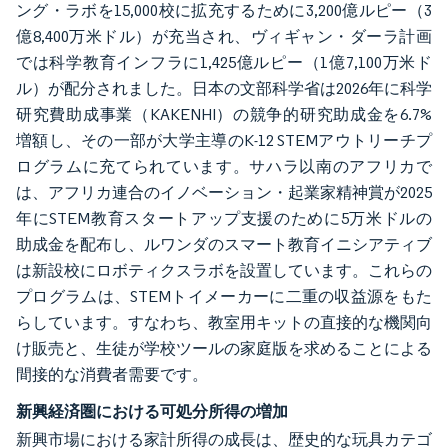
ング・ラボを15,000校に拡充するために3,200億ルピー（3
億8,400万米ドル）が充当され、ヴィギャン・ダーラ計画
では科学教育インフラに1,425億ルピー（1億7,100万米ド
ル）が配分されました。日本の文部科学省は2026年に科学
研究費助成事業（KAKENHI）の競争的研究助成金を6.7%
増額し、その一部が大学主導のK-12 STEMアウトリーチプ
ログラムに充てられています。サハラ以南のアフリカで
は、アフリカ連合のイノベーション・起業家精神賞が2025
年にSTEM教育スタートアップ支援のために5万米ドルの
助成金を配布し、ルワンダのスマート教育イニシアティブ
は新設校にロボティクスラボを設置しています。これらの
プログラムは、STEMトイメーカーに二重の収益源をもた
らしています。すなわち、教室用キットの直接的な機関向
け販売と、生徒が学校ツールの家庭版を求めることによる
間接的な消費者需要です。
新興経済圏における可処分所得の増加
新興市場における家計所得の成長は、歴史的な玩具カテゴ