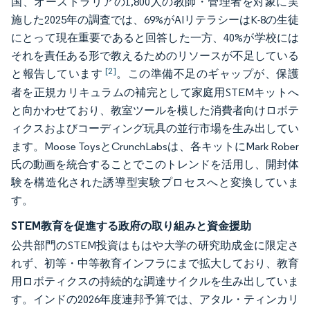
国、オーストラリアの1,800人の教師・管理者を対象に実
施した2025年の調査では、69%がAIリテラシーはK-8の生徒
にとって現在重要であると回答した一方、40%が学校には
それを責任ある形で教えるためのリソースが不足している
[2]
と報告しています
。この準備不足のギャップが、保護
者を正規カリキュラムの補完として家庭用STEMキットへ
と向かわせており、教室ツールを模した消費者向けロボテ
ィクスおよびコーディング玩具の並行市場を生み出してい
ます。Moose ToysとCrunchLabsは、各キットにMark Rober
氏の動画を統合することでこのトレンドを活用し、開封体
験を構造化された誘導型実験プロセスへと変換していま
す。
STEM教育を促進する政府の取り組みと資金援助
公共部門のSTEM投資はもはや大学の研究助成金に限定さ
れず、初等・中等教育インフラにまで拡大しており、教育
用ロボティクスの持続的な調達サイクルを生み出していま
す。インドの2026年度連邦予算では、アタル・ティンカリ