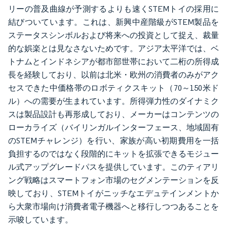
リーの普及曲線が予測するよりも速くSTEMトイの採用に
結びついています。これは、新興中産階級がSTEM製品を
ステータスシンボルおよび将来への投資として捉え、裁量
的な娯楽とは見なさないためです。アジア太平洋では、ベ
トナムとインドネシアが都市部世帯において二桁の所得成
長を経験しており、以前は北米・欧州の消費者のみがアク
セスできた中価格帯のロボティクスキット（70～150米ド
ル）への需要が生まれています。所得弾力性のダイナミク
スは製品設計も再形成しており、メーカーはコンテンツの
ローカライズ（バイリンガルインターフェース、地域固有
のSTEMチャレンジ）を行い、家族が高い初期費用を一括
負担するのではなく段階的にキットを拡張できるモジュー
ル式アップグレードパスを提供しています。このティアリ
ング戦略はスマートフォン市場のセグメンテーションを反
映しており、STEMトイがニッチなエデュテインメントか
ら大衆市場向け消費者電子機器へと移行しつつあることを
示唆しています。