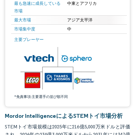
最も急速に成長している
中東とアフリカ
市場
最大市場
アジア太平洋
市場集中度
中
画像 © Mordor Intelligence。再利用にはCC BY 4.0の表示が必要です。
主要プレーヤー
*免責事項:主要選手の並び順不同
Mordor IntelligenceによるSTEMトイ市場分析
STEMトイ市場規模は2025年に216億5,000万米ドルと評価
され、2026年の234億3,000万米ドルから2031年には347億