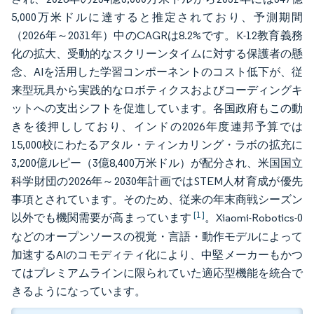
5,000万米ドルに達すると推定されており、予測期間
（2026年～2031年）中のCAGRは8.2%です。K-12教育義務
化の拡大、受動的なスクリーンタイムに対する保護者の懸
念、AIを活用した学習コンポーネントのコスト低下が、従
来型玩具から実践的なロボティクスおよびコーディングキ
ットへの支出シフトを促進しています。各国政府もこの動
きを後押ししており、インドの2026年度連邦予算では
15,000校にわたるアタル・ティンカリング・ラボの拡充に
3,200億ルピー（3億8,400万米ドル）が配分され、米国国立
科学財団の2026年～2030年計画ではSTEM人材育成が優先
事項とされています。そのため、従来の年末商戦シーズン
[1]
以外でも機関需要が高まっています
。Xiaomi-Robotics-0
などのオープンソースの視覚・言語・動作モデルによって
加速するAIのコモディティ化により、中堅メーカーもかつ
てはプレミアムラインに限られていた適応型機能を統合で
きるようになっています。