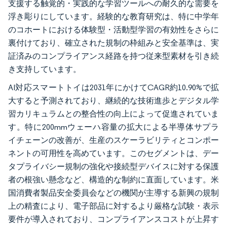
支援する触覚的・実践的な学習ツールへの耐久的な需要を
浮き彫りにしています。経験的な教育研究は、特に中学年
のコホートにおける体験型・活動型学習の有効性をさらに
裏付けており、確立された規制の枠組みと安全基準は、実
証済みのコンプライアンス経路を持つ従来型素材を引き続
き支持しています。
AI対応スマートトイは2031年にかけてCAGR約10.90%で拡
大すると予測されており、継続的な技術進歩とデジタル学
習カリキュラムとの整合性の向上によって促進されていま
す。特に200mmウェーハ容量の拡大による半導体サプラ
イチェーンの改善が、生産のスケーラビリティとコンポー
ネントの可用性を高めています。このセグメントは、デー
タプライバシー規制の強化や接続型デバイスに対する保護
者の根強い懸念など、構造的な制約に直面しています。米
国消費者製品安全委員会などの機関が主導する新興の規制
上の精査により、電子部品に対するより厳格な試験・表示
要件が導入されており、コンプライアンスコストが上昇す