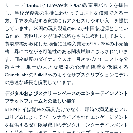
リーモデルmBotと1,199.99米ドルの教室用パックを提供
し、学校が複数の生徒にわたってコストを償却できる一
方、予算を意識する家族にもアクセスしやすい入口を提供
しています。米国の玩具製造の80%が中国を起源としてい
るため、関税リスクが価格戦略をさらに複雑にしており、
貿易摩擦が激化した場合には輸入業者が15～25%の小売価
格上昇につながる可能性のある関税増加にさらされていま
す。価格感度のダイナミクスは、月次支払いにコストを分
散させ、単一の大きな取引の心理的障壁を低減する
CrunchLabsのBuild Boxのようなサブスクリプションモデル
の急速な成長も説明しています。
デジタルおよびスクリーンベースのエンターテインメント
プラットフォームとの激しい競争
STEMトイは従来の玩具だけでなく、即時の満足感とアル
ゴリズムによってパーソナライズされたエンゲージメント
を提供するゼロ限界費用のデジタルエンターテインメント
とも競合しています。ストリーミングプラットフォーム、