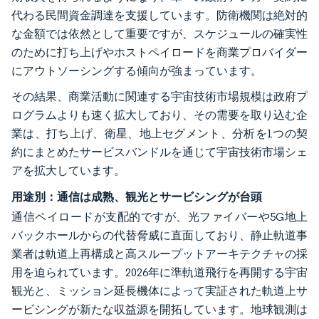
代わる民間資金調達を支援しています。防衛機関は絶対的
な金額では依然として重要ですが、スケジュールの確実性
のために打ち上げやホストペイロードを商業プロバイダー
にアウトソーシングする傾向が強まっています。
その結果、商業活動に関連する宇宙技術市場規模は政府プ
ログラムよりも速く拡大しており、その需要を取り込む企
業は、打ち上げ、衛星、地上セグメント、分析を1つの契
約にまとめたサービスバンドルを通じて宇宙技術市場シェ
アを拡大しています。
用途別：通信は成熟、観光とサービシングが台頭
通信ペイロードが支配的ですが、光ファイバーや5G地上
バックホールからの代替脅威に直面しており、静止軌道事
業者は軌道上再構成と高スループットアーキテクチャの採
用を迫られています。2026年に準軌道飛行を再開する宇宙
観光と、ミッション延長機体によって実証された軌道上サ
ービシングが新たな収益源を開拓しています。地球観測は