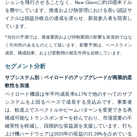
ションを飛行させることなく、New Glannに約25億米ドル
を費やしています。推進および熱管理における長い認証サ
イクルは損益分岐点の達成を遅らせ、新規参入者を阻害し
ています。
*当社の予測では、推進要因および抑制要因の影響を加算的ではな
く方向性のあるものとして扱います。影響予測は、ベースライン
成長、構成効果、および変数間の相互作用を反映しています。
セグメント分析
サブシステム別：ペイロードのアップグレードが商業的柔
軟性を加速
ペイロード機器は年平均成長率6.17%で他のすべてのサブ
システムを上回るペースで成長する見込みです。事業者
は、軌道上でスペクトルやビームパターンを変更できる再
構成可能なトランスポンダーを好んでおり、市場需要の不
確実性を軽減し、段階的な収益源を支援しています。打ち
上げ機ハードウェアは2025年の収益の31.28%を占めている