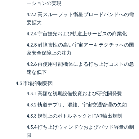
ーションの実現
4.2.3 高スループット衛星ブロードバンドへの需
要拡大
4.2.4 宇宙観光および軌道上サービスの商業化
4.2.5 耐障害性の高い宇宙アーキテクチャへの国
家安全保障上の注力
4.2.6 再使用可能機体による打ち上げコストの急
速な低下
4.3 市場抑制要因
4.3.1 高額な初期設備投資および研究開発費
4.3.2 軌道デブリ、混雑、宇宙交通管理の欠如
4.3.3 規制上のボトルネックとITAR輸出規制
4.3.4 打ち上げウィンドウおよびパッド容量の制
限