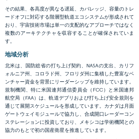
その結果、各高度が異なる遅延、カバレッジ、容量のトレ
ードオフに対応する階層型軌道エコシステムが形成されて
おり、宇宙技術市場は単一の支配的なアプローチではなく
複数のアーキテクチャを収容することが確保されていま
す。
地域分析
北米は、国防総省の打ち上げ契約、NASAの支出、カリフ
ォルニア州、コロラド州、フロリダ州に集積した豊富なベ
ンチャー資金を背景にリーダーシップを維持しています。
規制機関、特に米国連邦通信委員会（FCC）と米国連邦
航空局（FAA）は、軌道デブリおよび打ち上げ安全規則を
通じて展開スケジュールを形成しています。カナダは月面
ゲートウェイモジュールで協力し、合成開口レーダーコン
ステレーションに投資しており、メキシコは学術機関との
協力のもとで初の国産衛星を推進しています。