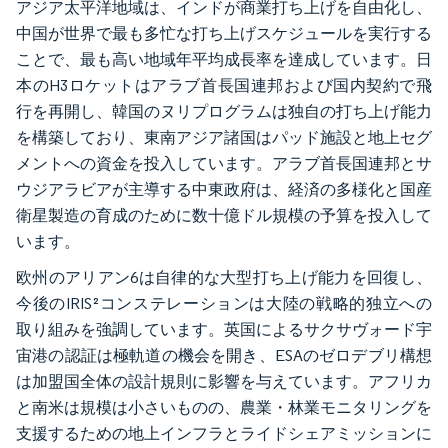
アジア太平洋地域は、インドが商業打ち上げを自由化し、
中国が世界で最も多忙な打ち上げスケジュールを実行する
ことで、最も高い地域年平均成長率を達成しています。日
本のH3ロケットはアラブ首長国連邦および国内契約で飛
行を再開し、韓国のヌリプログラムは独自の打ち上げ能力
を構築しており、東南アジア諸国はパッド施設と地上セグ
メントへの資金を投入しています。アラブ首長国連邦とサ
ウジアラビアが主導する中東政府は、経済の多様化と国産
衛星製造の育成のために数十億ドル規模の予算を投入して
います。
欧州のアリアン6は自律的な大型打ち上げ能力を回復し、
今後のIRIS²コンステレーションは大陸の戦略的独立への
取り組みを強調しています。英国によるサクサヴォード宇
宙港の認証は極軌道の機会を開き、ESAのゼロデブリ構想
は加盟国全体の設計規則に影響を与えています。アフリカ
と南米は規模は小さいものの、農業・林業モニタリングを
支援するための地上インフラとライドシェアミッションに