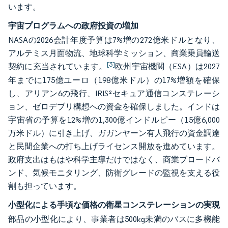
います。
宇宙プログラムへの政府投資の増加
NASAの2026会計年度予算は7%増の272億米ドルとなり、
アルテミス月面物流、地球科学ミッション、商業乗員輸送
[3]
契約に充当されています。
欧州宇宙機関（ESA）は2027
年までに175億ユーロ（198億米ドル）の17%増額を確保
し、アリアン6の飛行、IRIS²セキュア通信コンステレーシ
ョン、ゼロデブリ構想への資金を確保しました。インドは
宇宙省の予算を12%増の1,300億インドルピー（15億6,000
万米ドル）に引き上げ、ガガンヤーン有人飛行の資金調達
と民間企業への打ち上げライセンス開放を進めています。
政府支出はもはや科学主導だけではなく、商業ブロードバ
ンド、気候モニタリング、防衛グレードの監視を支える役
割も担っています。
小型化による手頃な価格の衛星コンステレーションの実現
部品の小型化により、事業者は500kg未満のバスに多機能