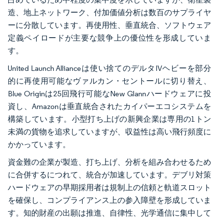
造、地上ネットワーク、付加価値分析は数百のサプライヤ
ーに分散しています。再使用性、垂直統合、ソフトウェア
定義ペイロードが主要な競争上の優位性を形成していま
す。
United Launch Allianceは使い捨てのデルタIVヘビーを部分
的に再使用可能なヴァルカン・セントールに切り替え、
Blue Originは25回飛行可能なNew Glannハードウェアに投
資し、Amazonは垂直統合されたカイパーエコシステムを
構築しています。小型打ち上げの新興企業は専用の1トン
未満の貨物を追求していますが、収益性は高い飛行頻度に
かかっています。
資金難の企業が製造、打ち上げ、分析を組み合わせるため
に合併するにつれて、統合が加速しています。デブリ対策
ハードウェアの早期採用者は規制上の信頼と軌道スロット
を確保し、コンプライアンス上の参入障壁を形成していま
す。知的財産の出願は推進、自律性、光学通信に集中して