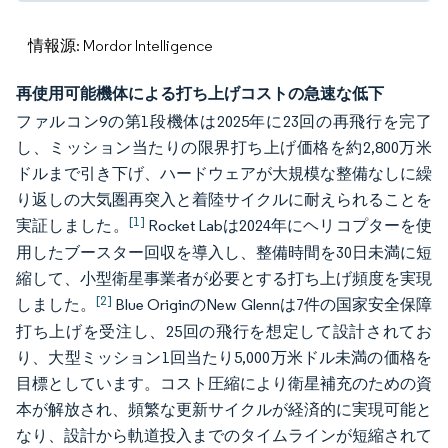
情報源: Mordor Intelligence
再使用可能機体による打ち上げコストの急速な低下
ファルコン9の第1段機体は2025年に23回の再飛行を完了
し、ミッション当たりの限界打ち上げ価格を約2,800万米
ドルまで引き下げ、ハードウェアが大規模な整備なしに繰
り返しの大気圏再突入と着陸サイクルに耐えられることを
[1]
実証しました。
Rocket Labは2024年にヘリコプターを使
用したブースター回収を導入し、整備時間を30日未満に短
縮して、小型衛星事業者が必要とする打ち上げ頻度を実現
[2]
しました。
Blue OriginのNew Glennは7件の国家安全保障
打ち上げを受注し、25回の飛行を想定して設計されてお
り、大型ミッション1回当たり5,000万米ドル未満の価格を
目標としています。コスト圧縮により衛星補充のための資
本が解放され、頻繁な更新サイクルが経済的に実現可能と
なり、設計から軌道投入までのタイムラインが短縮されて