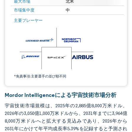
最大市場
北米
市場集中度
中
画像 © Mordor Intelligence。再利用にはCC BY 4.0の表示が必要です。
主要プレーヤー
*免責事項:主要選手の並び順不同
Mordor Intelligenceによる宇宙技術市場分析
宇宙技術市場規模は、2025年の2,885億8,000万米ドル、
2026年の3,050億1,000万米ドルから、2031年までに3,964億
8,000万米ドルへと拡大する見込みであり、2026年から
2031年にかけて年平均成長率5.39%を記録すると予測され