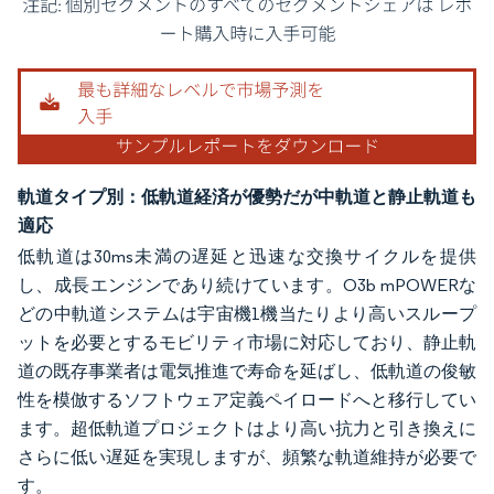
画像 © Mordor Intelligence。再利用にはCC BY 4.0の表示が必要です。
軌道タイプ別：低軌道経済が優勢だが中軌道と静止軌道も
適応
低軌道は30ms未満の遅延と迅速な交換サイクルを提供
し、成長エンジンであり続けています。O3b mPOWERな
どの中軌道システムは宇宙機1機当たりより高いスループ
ットを必要とするモビリティ市場に対応しており、静止軌
道の既存事業者は電気推進で寿命を延ばし、低軌道の俊敏
性を模倣するソフトウェア定義ペイロードへと移行してい
ます。超低軌道プロジェクトはより高い抗力と引き換えに
さらに低い遅延を実現しますが、頻繁な軌道維持が必要で
す。