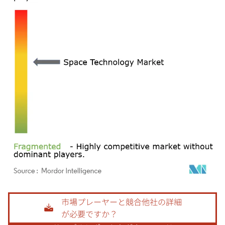
画像 © Mordor Intelligence。再利用にはCC BY 4.0の表示が必要です。