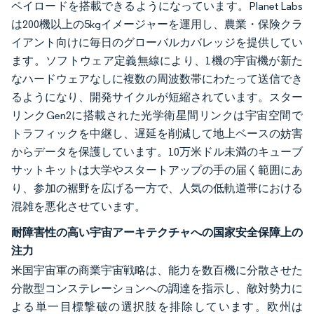
ペイロードを搭載できるようになっています。Planet Labs
は200機以上の5kgイメージャーを運用し、農業・保険クラ
イアント向けに毎日のグローバルカバレッジを提供してい
ます。ソフトウェア定義無線により、1機の宇宙機が新た
なハードウェアなしに複数の周波数帯にわたって送信でき
るようになり、開発サイクルが短縮されています。スター
リンクGen2に搭載された光学衛星間リンクは宇宙空間で
トラフィックを中継し、遅延を削減して地上ベースの妨害
からデータを保護しています。10万米ドル未満のキューブ
サットキットは大学やスタートアップの手の届く範囲にあ
り、参加の裾野を広げる一方で、人気の低軌道帯における
混雑を悪化させています。
耐障害性の高い宇宙アーキテクチャへの国家安全保障上の
注力
米国宇宙軍の商業宇宙戦略は、能力を数百機に分散させた
分散型コンステレーションへの調達を指示し、敵対勢力に
よる単一目標撃破の選択肢を排除しています。欧州は