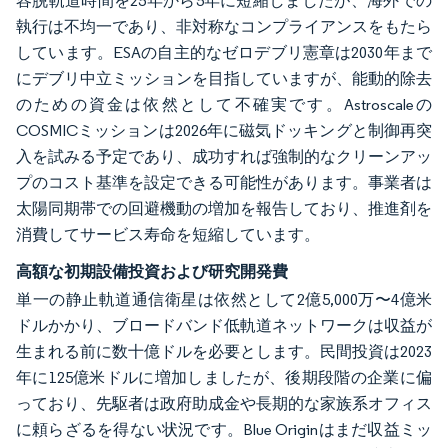
容脱軌道時間を25年から5年に短縮しましたが、海外での
執行は不均一であり、非対称なコンプライアンスをもたら
しています。ESAの自主的なゼロデブリ憲章は2030年まで
にデブリ中立ミッションを目指していますが、能動的除去
のための資金は依然として不確実です。Astroscaleの
COSMICミッションは2026年に磁気ドッキングと制御再突
入を試みる予定であり、成功すれば強制的なクリーンアッ
プのコスト基準を設定できる可能性があります。事業者は
太陽同期帯での回避機動の増加を報告しており、推進剤を
消費してサービス寿命を短縮しています。
高額な初期設備投資および研究開発費
単一の静止軌道通信衛星は依然として2億5,000万〜4億米
ドルかかり、ブロードバンド低軌道ネットワークは収益が
生まれる前に数十億ドルを必要とします。民間投資は2023
年に125億米ドルに増加しましたが、後期段階の企業に偏
っており、先駆者は政府助成金や長期的な家族系オフィス
に頼らざるを得ない状況です。Blue Originはまだ収益ミッ