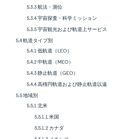
5.3.3 航法・測位
5.3.4 宇宙探査・科学ミッション
5.3.5 宇宙観光および軌道上サービス
5.4 軌道タイプ別
5.4.1 低軌道（LEO）
5.4.2 中軌道（MEO）
5.4.3 静止軌道（GEO）
5.4.4 高楕円軌道および静止軌道以遠
5.5 地域別
5.5.1 北米
5.5.1.1 米国
5.5.1.2 カナダ