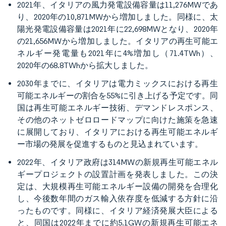
2021年、イタリアの風力発電設備容量は11,276MWであ
り、2020年の10,871MWから増加しました。同様に、太
陽光発電設備容量は2021年に22,698MWとなり、2020年
の21,656MWから増加しました。イタリアの再生可能エ
ネルギー発電量も2021年に4%増加し（71.4TWh）、
2020年の68.8TWhから拡大しました。
2030年までに、イタリアは電力ミックスにおける再生
可能エネルギーの割合を55%に引き上げる予定です。同
国は再生可能エネルギー技術、デマンドレスポンス、
その他のネットゼロロードマップに向けた施策を急速
に展開しており、イタリアにおける再生可能エネルギ
ー市場の発展を促進するものと見込まれています。
2022年、イタリア政府は314MWの新規再生可能エネル
ギープロジェクトの設置計画を発表しました。この決
定は、大規模再生可能エネルギー設備の開発を合理化
し、今後数年間のガス輸入依存度を低減する方針に沿
ったものです。同様に、イタリア経済発展大臣による
と、同国は2022年までに約5.1GWの新規再生可能エネ