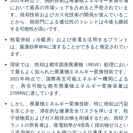
2021年時点で、熱的技術は廃棄物エネルギー変換市場
において最高の市場シェアを占めると予想されていま
す。焼却技術およびガス化技術の開発が進んでいるこ
とから、熱部門による優位性のトレンドは今後も継続
する可能性が高いです。
熱電併給（冷暖房）および発電を活用するプラント
は、最適効率80%に達することができると推定されてい
ます。
現状では、焼却は都市固形廃棄物（MSW）処理におい
て最もよく知られた廃棄物エネルギー変換技術です。
2021年時点で、国際再生可能エネルギー機関による
と、再生可能な都市廃棄物エネルギー変換容量は
270MWに達しています。
しかし、廃棄物エネルギー変換技術、特に焼却は汚染
を生じさせ、潜在的な健康安全リスクを伴います。粒
子状物質およびガス相排出物を削減するため、焼却プ
ラントの所有者は、発電効率が4倍高く排出物ゼロとい
う追加的なメリットを持つデンドロ液体エネルギー