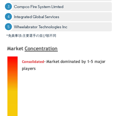
Compco Fire System Limted
Integrated Global Services
Wheelabrator Technologies Inc
*免責事項:主要選手の並び順不同