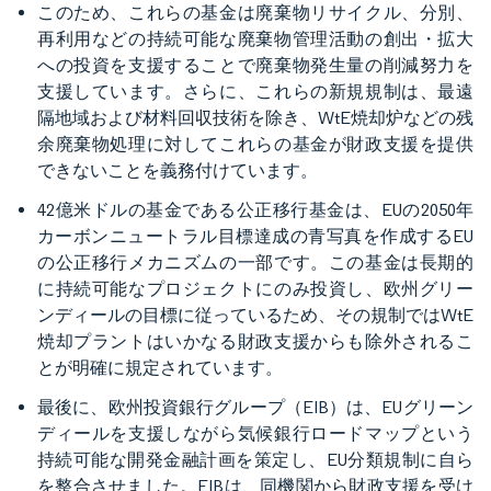
このため、これらの基金は廃棄物リサイクル、分別、
再利用などの持続可能な廃棄物管理活動の創出・拡大
への投資を支援することで廃棄物発生量の削減努力を
支援しています。さらに、これらの新規規制は、最遠
隔地域および材料回収技術を除き、WtE焼却炉などの残
余廃棄物処理に対してこれらの基金が財政支援を提供
できないことを義務付けています。
42億米ドルの基金である公正移行基金は、EUの2050年
カーボンニュートラル目標達成の青写真を作成するEU
の公正移行メカニズムの一部です。この基金は長期的
に持続可能なプロジェクトにのみ投資し、欧州グリー
ンディールの目標に従っているため、その規制ではWtE
焼却プラントはいかなる財政支援からも除外されるこ
とが明確に規定されています。
最後に、欧州投資銀行グループ（EIB）は、EUグリーン
ディールを支援しながら気候銀行ロードマップという
持続可能な開発金融計画を策定し、EU分類規制に自ら
を整合させました。EIBは、同機関から財政支援を受け