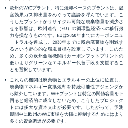
欧州のWtEプラント、特に焼却ベースのプラントは、温
室効果ガス排出量をめぐって議論を呼んでいます。こ
うしたプラントがリサイクル可能な廃棄物量を減少さ
せる影響は、欧州連合（EU）の循環型経済への移行努
力を損なうものです。EUは2050年までにカーボンニュ
ートラルを達成し、2030年までに残余廃棄物を削減す
るという野心的な環境目標を設定しています。このた
め、多くの欧州金融機関はカーボンフットプリントの
低いよりグリーンなエネルギー代替手段を支援するこ
とを選択しています。
これらの機関は廃棄物ヒエラルキーの上位に位置し、
廃棄物エネルギー変換焼却を持続可能性アジェンダか
ら除外しています。WtEプラントは特定の閾値容量を下
回ると経済的に成立しないため、こうしたプロジェク
トには多大な資本支出が必要です。したがって、予測
期間中に欧州のWtE市場を大幅に抑制するためにはより
多くの資金調達が必要です。