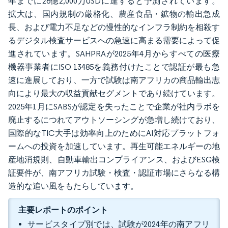
年までに26億2,000万USDに達すると予測されています。
拡大は、国内規制の厳格化、農産食品・鉱物の輸出急成
長、および電力不足などの慢性的なインフラ制約を相殺す
るデジタル検査サービスへの急速に高まる需要によって促
進されています。SAHPRAが2025年4月からすべての医療
機器事業者にISO 13485を義務付けたことで認証が最も急
速に進展しており、一方で試験は南アフリカの商品輸出志
向により最大の収益貢献セグメントであり続けています。
2025年1月にSABSが認定を失ったことで企業が社内ラボを
廃止するにつれてアウトソーシングが急増し続けており、
国際的なTIC大手は効率向上のためにAI対応プラットフォ
ームへの投資を加速しています。再生可能エネルギーの地
産地消規則、自動車輸出コンプライアンス、およびESG検
証要件が、南アフリカ試験・検査・認証市場にさらなる構
造的な追い風をもたらしています。
主要レポートのポイント
サービスタイプ別では、試験が2024年の南アフリ