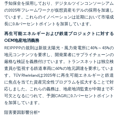
予知保全を採用しており、デジタルツインコンソーシアム
の2025年フレームワークが仮想資産モデルの採用を加速し
ています。これらのイノベーションは近期において市場成
長に0.8パーセントポイントを加算しています。
再生可能エネルギーおよび鉄道プロジェクトに対する
OEM地産地消義務
REIPPPPの規則は新規太陽光・風力発電所に40%～45%の
地元コンテンツを要求し、開発業者にサプライチェーンの
厳格な検証を義務付けています。トランスネットは独立検
査員が監視する鉄道車両に60%の地元調達を要求していま
す。TÜV Rheinlandは2025年に再生可能エネルギーと鉄道
に焦点を当てた資産完全性プログラムを拡大することで対
応しました。これらの義務は、地産地消監査が中期まで不
可欠となるにつれて、予測CAGRに0.7パーセントポイント
を加算しています。
阻害要因影響分析
*