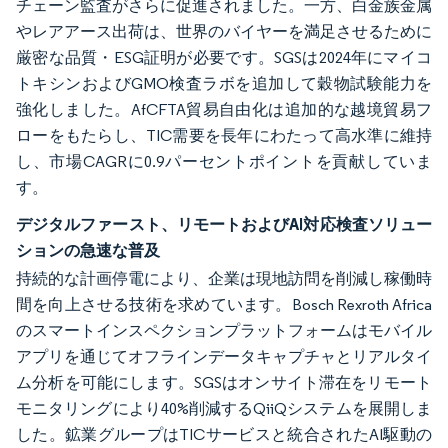
チェーン監査がさらに促進されました。一方、白金族金属
やレアアース出荷は、世界のバイヤーを満足させるために
厳密な品質・ESG証明が必要です。SGSは2024年にマイコ
トキシンおよびGMO検査ラボを追加して穀物試験能力を
強化しました。AfCFTA貿易自由化は追加的な越境貿易フ
ローをもたらし、TIC需要を長年にわたって高水準に維持
し、市場CAGRに0.9パーセントポイントを貢献していま
す。
デジタルファースト、リモートおよびAI対応検査ソリュー
ションの急速な普及
持続的な計画停電により、企業は現地訪問を削減し稼働時
間を向上させる技術を求めています。Bosch Rexroth Africa
のスマートインスペクションプラットフォームはモバイル
アプリを通じてオフラインデータキャプチャとリアルタイ
ム分析を可能にします。SGSはオンサイト滞在をリモート
モニタリングにより40%削減するQiiQシステムを展開しま
した。鉱業グループはTICサービスと統合されたAI駆動の