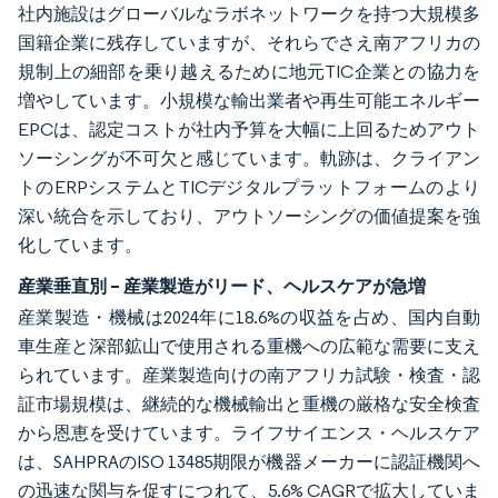
社内施設はグローバルなラボネットワークを持つ大規模多
国籍企業に残存していますが、それらでさえ南アフリカの
規制上の細部を乗り越えるために地元TIC企業との協力を
増やしています。小規模な輸出業者や再生可能エネルギー
EPCは、認定コストが社内予算を大幅に上回るためアウト
ソーシングが不可欠と感じています。軌跡は、クライアン
トのERPシステムとTICデジタルプラットフォームのより
深い統合を示しており、アウトソーシングの価値提案を強
化しています。
産業垂直別 – 産業製造がリード、ヘルスケアが急増
産業製造・機械は2024年に18.6%の収益を占め、国内自動
車生産と深部鉱山で使用される重機への広範な需要に支え
られています。産業製造向けの南アフリカ試験・検査・認
証市場規模は、継続的な機械輸出と重機の厳格な安全検査
から恩恵を受けています。ライフサイエンス・ヘルスケア
は、SAHPRAのISO 13485期限が機器メーカーに認証機関へ
の迅速な関与を促すにつれて、5.6% CAGRで拡大していま