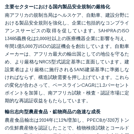
主要セクターにおける国内製品安全規制の厳格化
南アフリカの規制当局はヘルスケア、自動車、建設分野に
おける製品安全規則を強化し、企業に包括的なコンプライ
アンスサービスの取得を促しています。SAHPRAのISO
13485義務化は2,000社以上の医療機器企業に影響を与え、
年間1億5,000万USDの認証機会を創出しています。自動車
メーカーは、アフリカ最大の輸出国としての地位を守るた
め、より厳格なNRCS型式認定基準に直面しています。建
設業者はより厳格に施行されるSANS建築基準に準拠しな
ければならず、構造試験需要を押し上げています。これら
の変化が合わさって、ベースラインCAGRに1.2パーセント
ポイントを加算し、南アフリカ試験・検査・認証市場に定
期的な再認証収益をもたらしています。
輸出志向型農産食品・鉱物商品の急速な成長
農産食品輸出は2024年に12%増加し、PPECBが320万トン
の生鮮農産物を認証したことで、植物検疫試験とコールド