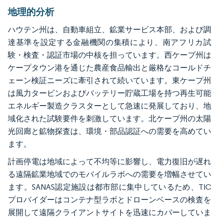
地理的分析
ハウテン州は、自動車組立、鉱業サービス本部、および調
達基準を設定する金融機関の集積により、南アフリカ試
験・検査・認証市場の中核を担っています。西ケープ州は
ケープタウン港を通じた農産食品輸出と厳格なコールドチ
ェーン検証ニーズに牽引されて続いています。東ケープ州
は風力タービンおよびバッテリー貯蔵工場を持つ再生可能
エネルギー製造クラスターとして急速に発展しており、地
域化された試験要件を刺激しています。北ケープ州の太陽
光回廊と鉱物探査は、環境・部品認証への需要を高めてい
ます。
計画停電は地域によって不均等に影響し、電力復旧が遅れ
る遠隔鉱業地域でのモバイルラボへの需要を増幅させてい
ます。SANAS認定施設は都市部に集中しているため、TIC
プロバイダーはコンテナ型ラボとドローンベースの検査を
展開して遠隔クライアントサイトを迅速にカバーしていま