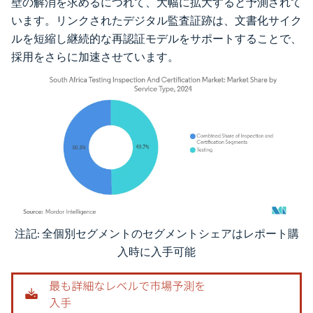
壁の解消を求めるにつれて、大幅に拡大すると予測されて
います。リンクされたデジタル監査証跡は、文書化サイク
ルを短縮し継続的な再認証モデルをサポートすることで、
採用をさらに加速させています。
注記: 全個別セグメントのセグメントシェアはレポート購
画像 © Mordor Intelligence。再利用にはCC BY 4.0の表示が必要です。
入時に入手可能