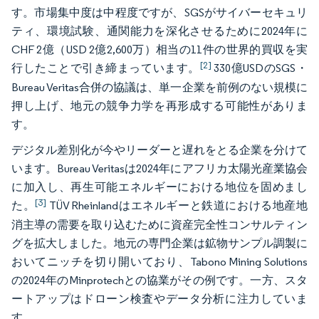
す。市場集中度は中程度ですが、SGSがサイバーセキュリ
ティ、環境試験、通関能力を深化させるために2024年に
CHF 2億（USD 2億2,600万）相当の11件の世界的買収を実
[2]
行したことで引き締まっています。
330億USDのSGS・
Bureau Veritas合併の協議は、単一企業を前例のない規模に
押し上げ、地元の競争力学を再形成する可能性がありま
す。
デジタル差別化が今やリーダーと遅れをとる企業を分けて
います。Bureau Veritasは2024年にアフリカ太陽光産業協会
に加入し、再生可能エネルギーにおける地位を固めまし
[3]
た。
TÜV Rheinlandはエネルギーと鉄道における地産地
消主導の需要を取り込むために資産完全性コンサルティン
グを拡大しました。地元の専門企業は鉱物サンプル調製に
おいてニッチを切り開いており、Tabono Mining Solutions
の2024年のMinprotechとの協業がその例です。一方、スタ
ートアップはドローン検査やデータ分析に注力していま
す。