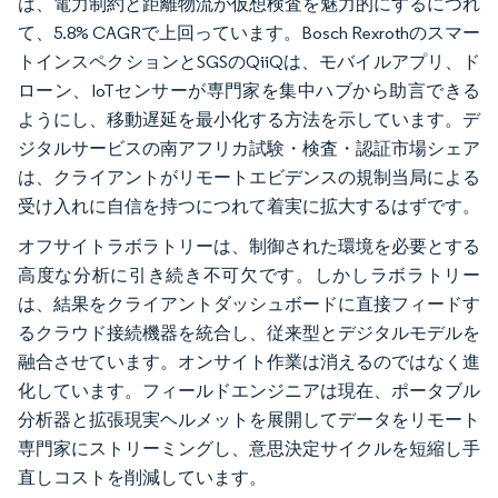
は、電力制約と距離物流が仮想検査を魅力的にするにつれ
て、5.8% CAGRで上回っています。Bosch Rexrothのスマー
トインスペクションとSGSのQiiQは、モバイルアプリ、ド
ローン、IoTセンサーが専門家を集中ハブから助言できる
ようにし、移動遅延を最小化する方法を示しています。デ
ジタルサービスの南アフリカ試験・検査・認証市場シェア
は、クライアントがリモートエビデンスの規制当局による
受け入れに自信を持つにつれて着実に拡大するはずです。
オフサイトラボラトリーは、制御された環境を必要とする
高度な分析に引き続き不可欠です。しかしラボラトリー
は、結果をクライアントダッシュボードに直接フィードす
るクラウド接続機器を統合し、従来型とデジタルモデルを
融合させています。オンサイト作業は消えるのではなく進
化しています。フィールドエンジニアは現在、ポータブル
分析器と拡張現実ヘルメットを展開してデータをリモート
専門家にストリーミングし、意思決定サイクルを短縮し手
直しコストを削減しています。