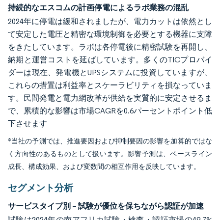
持続的なエスコムの計画停電によるラボ業務の混乱
2024年に停電は緩和されましたが、電力カットは依然とし
て安定した電圧と精密な環境制御を必要とする機器に支障
をきたしています。ラボは各停電後に精密試験を再開し、
納期と運営コストを延ばしています。多くのTICプロバイ
ダーは現在、発電機とUPSシステムに投資していますが、
これらの措置は利益率とスケーラビリティを損なっていま
す。民間発電と電力網改革が供給を実質的に安定させるま
で、累積的な影響は市場CAGRを0.6パーセントポイント低
下させます
*当社の予測では、推進要因および抑制要因の影響を加算的ではな
く方向性のあるものとして扱います。影響予測は、ベースライン
成長、構成効果、および変数間の相互作用を反映しています。
セグメント分析
サービスタイプ別 – 試験が優位を保ちながら認証が加速
試験は2024年の南アフリカ試験・検査・認証市場の49.7%