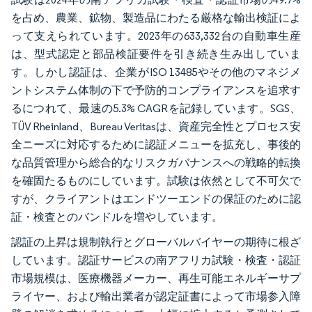
を占め、農業、鉱物、製造品にわたる厳格な輸出検証によ
って支えられています。2023年の633,332台の自動車生産
は、型式認定と部品検証要件を引き続き生み出していま
す。しかし認証は、企業がISO 13485やその他のマネジメ
ントシステム体制の下で予防的コンプライアンスを追求す
るにつれて、最速の5.3% CAGRを記録しています。SGS、
TÜV Rheinland、Bureau Veritasは、資産完全性とプロセス安
全ニーズに対応するために認証メニューを拡充し、事後的
な品質管理から総合的なリスクガバナンスへの戦略的転換
を確固たるものにしています。試験は依然として不可欠で
すが、クライアントはエンドツーエンドの保証のために認
証・検査とのバンドルを増やしています。
認証の上昇は規制執行とグローバルバイヤーの期待に根ざ
しています。認証サービスの南アフリカ試験・検査・認証
市場規模は、医療機器メーカー、再生可能エネルギーサプ
ライヤー、および輸出業者が認定証書によって市場参入障