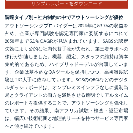
調達タイプ別 – 社内制約の中でアウトソーシングが優位
アウトソーシングプロバイダーは2024年に59.7%の収益を
占め、企業が専門試験を認定専門家に委託するにつれて
2030年まで5.1% CAGRが見込まれています。SABSの認定
失効により公的な社内代替手段が失われ、第三者ラボへの
移行が加速しました。機器、認定、スタッフの維持は資本
集約的であるため、ハイブリッドモデルが台頭していま
す。企業は基本的なQAツールを保持しつつ、高複雑度試
験はTIC大手に依存しています。SGSのQiiQなどのデジタ
ルダッシュボードは、オンプレミスインフラなしに規制当
局とクライアントの両方を満足させる透明でリアルタイム
のレポートを提供することで、アウトソーシングを強化し
ています。その結果、南アフリカ試験・検査・認証市場
は、幅広い技術範囲と地理的リーチを持つサービス専門家
へと傾き続けています。