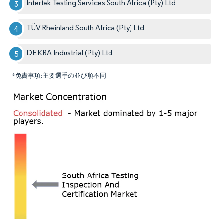
Intertek Testing Services South Africa (Pty) Ltd
TÜV Rheinland South Africa (Pty) Ltd
DEKRA Industrial (Pty) Ltd
*免責事項:主要選手の並び順不同