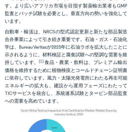
す。より広いアフリカ市場を目指す製薬輸出業者もGMP
監査とバッチ試験を必要とし、垂直方向の勢いを強化して
います。
自動車・輸送は、NRCSの型式認定更新と新たな部品製造
合弁事業によって引き続き重要です。石油・ガス・石油化
学は、Bureau Veritasが2025年に石油ラボを拡大したことに
示されるように、材料検証と腐食試験への堅調な需要を維
[1]
持しています。
食品・農業・飲料は、プレミアム輸出
価格を維持するために植物検疫とコールドチェーン証明書
に依存しています。風力・太陽光発電所にわたる再生可能
エネルギーの拡大も、建設から運用フェーズにわたって
TICサービスを統合し、系統連系試験とタービン部品監査
への需要を高めています。