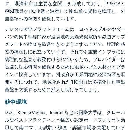
す。港湾都市は主要な玄関口を形成しており、PPECBと
税関職員がTIC企業と連携して輸出前に貨物を検証し、外
国基準への準拠を確保しています。
デジタル検査プラットフォームは、ヨハネスブルグやダー
バンの集中型専門家が遠隔地の太陽光発電所や鉄道アップ
グレードの検査を監督できるようにすることで、地理的格
差の橋渡しに役立っています。それでも重要インフラには
物理的な監査が義務付けられているため、プロバイダーは
迅速な対応時間を確保するために地域ハブと人材パイプラ
インに投資しています。州政府が工業団地や経済特区を展
開するにつれて、地域化されたTIC能力は多様化した輸出
基盤を支援するために拡大し続けるでしょう。
競争環境
SGS、Bureau Veritas、Intertekなどの国際大手は、グローバ
ルなベストプラクティスと幅広い認定ポートフォリオを活
用して南アフリカ試験・検査・認証市場を支配していま