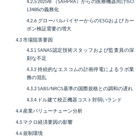
4.2.5 2025年（SAHPRA）からの医療機器向けISO
13485の義務化
4.2.6 グローバルバイヤーからのESGおよびカー
ボン検証需要の増大
4.3 市場阻害要因
4.3.1 SANAS認定技術スタッフおよび監査員の深
刻な不足
4.3.2 持続的なエスコムの計画停電によるラボ業
務の混乱
4.3.3 SABS/NRCS基準の国際規格との調和の遅れ
4.3.4 ドル建て校正機器コスト対弱いランド
4.4 産業バリューチェーン分析
4.5 マクロ経済要因の影響
4.6 規制環境