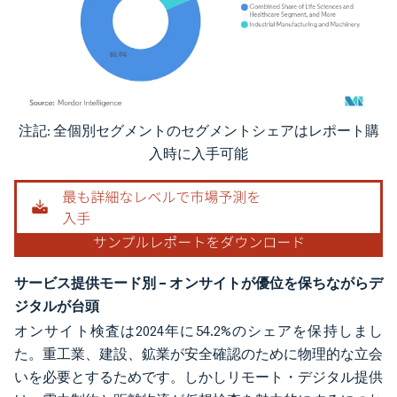
注記: 全個別セグメントのセグメントシェアはレポート購
画像 © Mordor Intelligence。再利用にはCC BY 4.0の表示が必要です。
入時に入手可能
サービス提供モード別 – オンサイトが優位を保ちながらデ
ジタルが台頭
オンサイト検査は2024年に54.2%のシェアを保持しまし
た。重工業、建設、鉱業が安全確認のために物理的な立会
いを必要とするためです。しかしリモート・デジタル提供