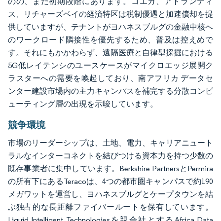
のの、まだ初期段階にあります。コエガ、アトランティ
ス、リチャーズベイの経済特区は税制優遇と加速償却を提
供していますが、テナントがヨハネスブルグの金融中核へ
のワークロード隣接性を優先するため、普及は控えめで
す。それにもかかわらず、遠隔医療と自律型採掘における
5G低レイテンシのユースケースがマイクロエッジ展開ク
ラスターへの需要を喚起しており、南アフリカ データセ
ンター建設市場内の主力キャンパスを補完する分散コンピ
ューティング層の出現を示唆しています。
競争環境
市場のリーダーシップは、土地、電力、キャリアニュート
ラルなインターコネクトを結びつける資本力を持つ少数の
既存事業者に集中しています。Berkshire PartnersとPermira
の所有下にあるTeracoは、4つの都市圏キャンパスで約190
メガワットを運営し、ヨハネスブルグとケープタウンを結
ぶ独占的な長距離ファイバールートを保有しています。
Liquid Intelligent Technologiesを親会社とするAfrica Data