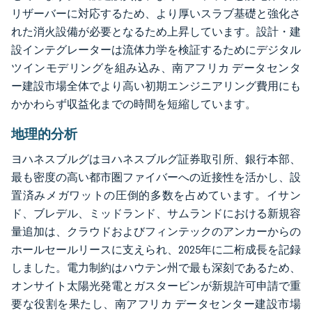
リザーバーに対応するため、より厚いスラブ基礎と強化さ
れた消火設備が必要となるため上昇しています。設計・建
設インテグレーターは流体力学を検証するためにデジタル
ツインモデリングを組み込み、南アフリカ データセンタ
ー建設市場全体でより高い初期エンジニアリング費用にも
かかわらず収益化までの時間を短縮しています。
地理的分析
ヨハネスブルグはヨハネスブルグ証券取引所、銀行本部、
最も密度の高い都市圏ファイバーへの近接性を活かし、設
置済みメガワットの圧倒的多数を占めています。イサン
ド、ブレデル、ミッドランド、サムランドにおける新規容
量追加は、クラウドおよびフィンテックのアンカーからの
ホールセールリースに支えられ、2025年に二桁成長を記録
しました。電力制約はハウテン州で最も深刻であるため、
オンサイト太陽光発電とガスタービンが新規許可申請で重
要な役割を果たし、南アフリカ データセンター建設市場