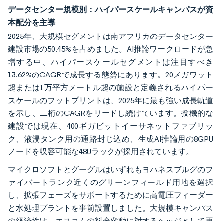
データセンター規模別：ハイパースケールキャンパスが資
本配分を主導
2025年、大規模セグメントは南アフリカのデータセンター
建設市場の50.45%を占めました。AI推論ワークロードが急
増する中、ハイパースケールセグメントは注目すべき
13.62%のCAGRで成長する態勢にあります。20メガワット
超または1万平方メートル超の施設と定義されるハイパー
スケールのフットプリントは、2025年に最も強い成長軌道
を示し、二桁のCAGRをリードし続けています。投機的な
建設では現在、400ギガビットイーサネットファブリッ
ク、液浸タンク用の通路封じ込め、生成AI推論用の8GPU
ノードを収容可能な48Uラックが採用されています。
マイクロソフトとグーグルはいずれもヨハネスブルグのフ
ァイバートランク近くのグリーンフィールド用地を選択
し、拡張フェーズをサポートするために高電圧フィーダー
と水処理プラントを事前設置しました。大規模キャンパス
の経済性は、エスコムの料金変動に対するヘッジとして再