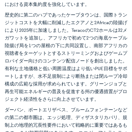
における資本集約度を強化しています。
歴史的に第二のハブであったケープタウンは、国際トラン
ジットコストを大幅に削減したエクアノと2Africaの陸揚げ
により2025年に加速しました。TeracoのCT2ホールは32メ
ガワットを追加し、アフリカで初めて2つの海底ケーブル
陸揚げ局を1つの屋根の下に共同設置し、南部アフリカの
視聴者をターゲットとするストリーミングおよびゲームプ
ロバイダー向けのコンテンツ配信ノードを創出しました。
有利な土地価格と低い周囲温度はより低いPUE目標をサポ
ートしますが、水不足規制により断熱または閉ループ冷却
構成の広範な採用が求められています。グリーンジョブと
再生可能エネルギーの普及を促進する州の優遇措置がプロ
ジェクト経済性をさらに向上させています。
ダーバン、ポートエリザベス、ブルームフォンテーンなど
の第二の都市圏は、エッジ処理、ディザスタリカバリ、規
制上の地理的冗長性要件において戦略的に重要ではあるも