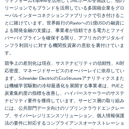
ットフォームEquinixを活用してJN1ホールを開設し、他の
リージョンでもブランドを活用している多国籍企業をグロ
ーバルインターコネクションファブリックで引き付けるこ
とに賭けています。世界銀行のRaxioへの1億USDの融資に
よる開発金融の支援は、事業者が信頼できる電力とファイ
バーパイプラインを確保する限り、アフリカのデジタルイ
ンフラ利回りに対する機関投資家の意欲を裏付けていま
す。
競争上の差別化は現在、サステナビリティの信頼性、AI対
応密度、マネージドサービスのオーバーレイに依存してい
ます。Schneider ElectricのEcoStruxureアナリティクスまた
は機械学習駆動の冷却最適化を展開する事業者は、PUEと
炭素集約度の指標を改善し、ハイパースケーラーのサステ
ナビリティ要件を獲得しています。サービス層の取り組み
には、公共部門データ向けのソブリンクラウドエンクレー
ブ、サイバーレジリエンスソリューション、個人情報保護
法の要件に対応するコンプライアンスオーケストレーショ