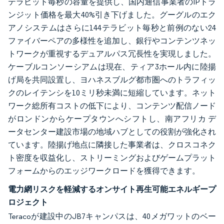
テラビット毎秒の容量を提供し、国内通信事業者のIPトラ
ンジット価格を最大40%引き下げました。グーグルのエク
アノシステムはさらに144テラビット毎秒と前例のない24
ファイバーペアの多様性を追加し、銀行やコンテンツネッ
トワークが重視するデュアルパス冗長性を実現しました。
ケーブルコンソーシアムは現在、ティア3ホール内に陸揚
げ局を共同設置し、ヨハネスブルグ都市圏へのトラフィッ
クのレイテンシを10ミリ秒未満に短縮しています。ネット
ワーク総所有コストの低下により、コンテンツ配信ノード
がロンドンからケープタウンへシフトし、南アフリカ デ
ータセンター建設市場の地域ハブとしての役割が強化され
ています。陸揚げ地点に隣接した事業者は、クロスコネク
ト密度を収益化し、ストリーミングおよびゲームプラット
フォームからのエッジワークロードを獲得できます。
電力網リスクを軽減するオンサイト再生可能エネルギープ
ロジェクト
Teracoが建設中のJB7キャンパスは、40メガワットのベー