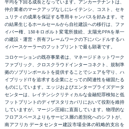
平均を下回る成長となっています。アンカーテナントは、
仲介業者のマークアップなしにレイテンシ、コスト、セキ
ュリティの成果を保証する専用キャンパスを好みます。そ
の結果生じるホールセールから自社建設への移行は、ファ
イバー権、150キロボルト変電所接続、太陽光PPAを単一
の建設・運営・所有フレームワークの下にバンドルするハ
イパースケーラーのフットプリントで最も顕著です。
コロケーションの既存事業者は、マネージドネットワーク
ファブリック、クロスクラウドインターコネクト、規制準
拠のソブリンボールトを提供することでシェアを守り、ハ
イブリッドITを追求する企業にとっての関連性を確固たる
ものにしています。エッジおよびエンタープライズデータ
センターは、レイテンシクリティカルな金融犯罪検知と低
フットプリントのディザスタリカバリにおいて役割を維持
していますが、マージン圧縮に直面しています。物理的な
フロアスペースよりもサービス層の差別化へのシフトが、
南アフリカ データセンター建設市場全体の戦略的支出を