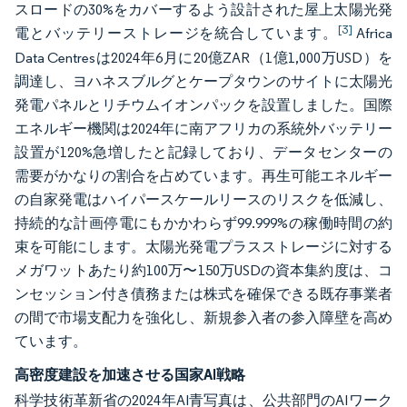
スロードの30%をカバーするよう設計された屋上太陽光発
[3]
電とバッテリーストレージを統合しています。
Africa
Data Centresは2024年6月に20億ZAR（1億1,000万USD）を
調達し、ヨハネスブルグとケープタウンのサイトに太陽光
発電パネルとリチウムイオンパックを設置しました。国際
エネルギー機関は2024年に南アフリカの系統外バッテリー
設置が120%急増したと記録しており、データセンターの
需要がかなりの割合を占めています。再生可能エネルギー
の自家発電はハイパースケールリースのリスクを低減し、
持続的な計画停電にもかかわらず99.999%の稼働時間の約
束を可能にします。太陽光発電プラスストレージに対する
メガワットあたり約100万〜150万USDの資本集約度は、コ
ンセッション付き債務または株式を確保できる既存事業者
の間で市場支配力を強化し、新規参入者の参入障壁を高め
ています。
高密度建設を加速させる国家AI戦略
科学技術革新省の2024年AI青写真は、公共部門のAIワーク