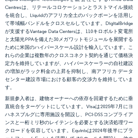
Centresは、リテールコロケーションとラストマイル接続
を統合し、Liquidのアフリカ全土のバックボーンを活用し
て帯域幅バンドルをクロスセルしています。DigitalBridge
が支援するVantage Data Centersは、110キロボルト変電所
と太陽光PPAを備えた30メガワットモジュールを展開する
ために米国のハイパースケール設計を輸入しています。こ
れらの企業は複数年のクロスコネクト契約を通じて価格決
定力を維持していますが、ハイパースケーラーの自社建設
の増加がラック料金の上昇を抑制し、南アフリカ データ
センター建設市場における顧客の交渉力を維持していま
す。
新規参入者は、建物オーナーへの依存を回避するために垂
直統合をターゲットにしています。Visaは2025年7月にヨ
ハネスブルグに専用施設を開設し、PCI-DSSコンプライア
ンスと一桁ミリ秒のレイテンシを必要とする決済処理ワー
クロードを収容しています。Equinixは2024年後半にプラ