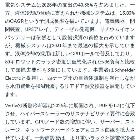
電気システムは2025年の支出の40.35%を占めました。一
方、液体冷却の台頭に支えられた機械システムは、13.83%
のCAGRという予測成長率を描いています。電気機器、開
閉装置、UPSアレイ、ディーゼル発電機、リチウムイオン
バッテリーは依然として設備投資の首位を占めています
が、機械システムは2031年まで最速の拡大を示していま
す。液体冷却の採用は新しいGPUホールで普及しており、
50キロワットのラック密度は仮想化されたx86負荷と比較
して熱除去要件を3倍にしています。事業者はSchneider
Electricと提携し、西ケープ州の自治体規制を満たしなが
ら水消費量を40%削減するリアドア熱交換器を展開してい
ます。
Vertivの断熱冷却器は2025年に展開され、PUEを1.3に低下
させ、ハイパースケーラーのサステナビリティ要件に合致
しています。GPUノード数の増加に伴い、サーバー、スト
レージ、ネットワークハードウェアもコスト曲線を拡大さ
せています。一般建設費は、より重いラックと誘電体冷媒