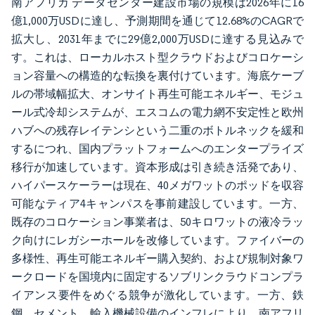
南アフリカ データセンター建設市場の規模は2026年に16
億1,000万USDに達し、予測期間を通じて12.68%のCAGRで
拡大し、2031年までに29億2,000万USDに達する見込みで
す。これは、ローカルホスト型クラウドおよびコロケーシ
ョン容量への構造的な転換を裏付けています。海底ケーブ
ルの帯域幅拡大、オンサイト再生可能エネルギー、モジュ
ール式冷却システムが、エスコムの電力網不安定性と欧州
ハブへの残存レイテンシという二重のボトルネックを緩和
するにつれ、国内プラットフォームへのエンタープライズ
移行が加速しています。資本形成は引き続き活発であり、
ハイパースケーラーは現在、40メガワットのポッドを収容
可能なティア4キャンパスを事前建設しています。一方、
既存のコロケーション事業者は、50キロワットの液冷ラッ
ク向けにレガシーホールを改修しています。ファイバーの
多様性、再生可能エネルギー購入契約、および規制対象ワ
ークロードを国境内に固定するソブリンクラウドコンプラ
イアンス要件をめぐる競争が激化しています。一方、鉄
鋼、セメント、輸入機械設備のインフレにより、南アフリ