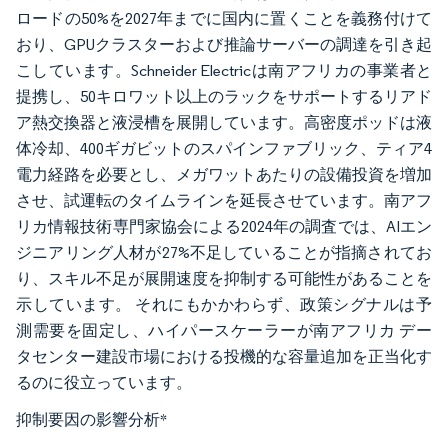
ロードの50%を2027年までに国内に置くことを義務付けて
おり、GPUクラスターおよび推論サーバーの調達を引き起
こしています。Schneider Electricは南アフリカの事業者と
提携し、50キロワット以上のラックをサポートするリアド
ア熱交換器と液浸槽を展開しています。高密度ポッドは液
体冷却、400ギガビットのスパインファブリック、ティア4
電力経路を必要とし、メガワットあたりの設備投資を増加
させ、試運転のタイムラインを延長させています。南アフ
リカ情報技術専門家協会による2024年の調査では、AIエン
ジニアリング人材が27%不足していることが指摘されてお
り、スキル不足が展開速度を抑制する可能性があることを
示しています。
それにもかかわらず、政策シグナルは予
測需要を固定し、ハイパースケーラーが南アフリカ デー
タセンター建設市場における投機的な容量追加を正当化す
るのに役立っています。
抑制要因の影響分析
*