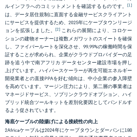
[1]
ルインフラへのコミットメントを確認するものです。
は、データ居住規制に直面する金融サービスクライアント
にサービスを提供するため、2025年にケープタウンリージ
[2]
ョンを拡張しました。
これらの展開により、コロケー
ションの建物オーナーは複数メガワットのスイートを確保
し、ファイバールートを深化させ、99.99%の稼働時間を保
証することが求められ、企業がクラウドプロバイダーの足
跡を追う中で南アフリカ データセンター建設市場を押し
上げています。ハイパースケーラーが再生可能エネルギー
開発業者との直接PPAを好む傾向は、中小企業の参入障壁
を高めています。マージン圧力により、第二層の事業者は
マネージドサービス、ソブリンクラウドオプション、ハイ
ブリッド統合ツールキットを差別化要因としてバンドルす
るよう促されています。
海底ケーブルの陸揚げによる接続性の向上
2Africaケーブルは2024年にケープタウンとダーバンに180