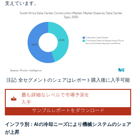
支えています。
注記: 全セグメントのシェアはレポート購入後に入手可能
画像 © Mordor Intelligence。再利用にはCC BY 4.0の表示が必要です。
インフラ別：AIの冷却ニーズにより機械システムのシェア
が上昇