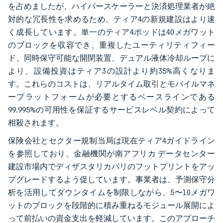
を占めましたが、ハイパースケーラーと決済処理業者が絶
対的な冗長性を求めるため、ティア4の新規建設はより速
く成長しています。単一のティア4ポッドは40メガワット
のブロックを収容でき、重複したユーティリティフィー
ド、同時保守可能な開閉装置、デュアル液体冷却ループに
より、設備投資はティア3の設計より約35%高くなりま
す。これらのコストは、リアルタイム取引とモバイルマネ
ープラットフォームが必要とするベースラインである
99.995%の可用性を保証するサービスレベル契約によって
相殺されます。
保険会社とセクター規制当局は現在ティア4ガイドライン
を参照しており、金融機関が南アフリカ データセンター
建設市場内でディザスタリカバリのフットプリントをアッ
プグレードするよう促しています。事業者は、予測保守分
析を活用してダウンタイムを制限しながら、5〜10メガワ
ットのブロックを段階的に積み重ねるモジュール展開によ
って前払いの資金支出を軽減しています。このアプローチ