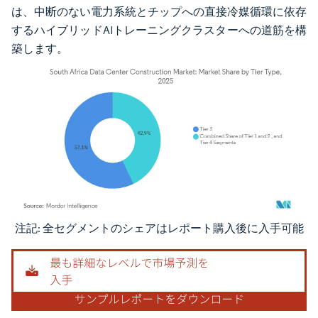
は、中断のない電力系統とチップへの直接冷媒循環に依存
するハイブリッドAIトレーニングクラスターへの道筋を構
築します。
注記: 全セグメントのシェアはレポート購入後に入手可能
画像 © Mordor Intelligence。再利用にはCC BY 4.0の表示が必要です。