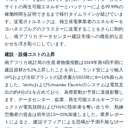
サイトの再生可能エネルギーとバッテリーによる99.99%の
稼働時間を証明できるまで移行タイムラインが延びていま
す。送電ボトルネックは、独立発電事業者のエネルギーを
ヨハネスブルグのクラスターに送電することをさらに制約
し、南アフリカ データセンター建設市場への構造的な足
かせを浮き彫りにしています。
建設・設備コストの上昇
南アフリカ統計局の生産者物価指数は2024年第4四半期に
建設資材が5.2%上昇したことを示し、ランド安により輸入
UPSおよび冷却プラントの請求書が2025年に8〜10%膨らみ
ました。VertivおよびSchneider Electricのシステムは電気支
出の約4分の1を占めており、為替変動が予算に直接影響し
ます。データセンター、鉱業、再生可能エネルギープロジ
ェクトが電気技師およびHVAC技術者を奪い合う中、熟練
労働者の賃金は前年比15〜20%加速しました。業界レポー
トによると、建設マフィアによる恐喝が予測不能な10〜