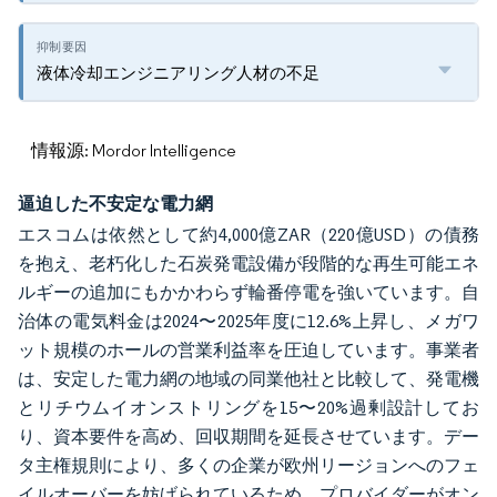
液体冷却エンジニアリング人材の不足
情報源: Mordor Intelligence
逼迫した不安定な電力網
エスコムは依然として約4,000億ZAR（220億USD）の債務
を抱え、老朽化した石炭発電設備が段階的な再生可能エネ
ルギーの追加にもかかわらず輪番停電を強いています。自
治体の電気料金は2024〜2025年度に12.6%上昇し、メガワ
ット規模のホールの営業利益率を圧迫しています。事業者
は、安定した電力網の地域の同業他社と比較して、発電機
とリチウムイオンストリングを15〜20%過剰設計してお
り、資本要件を高め、回収期間を延長させています。デー
タ主権規則により、多くの企業が欧州リージョンへのフェ
イルオーバーを妨げられているため、プロバイダーがオン