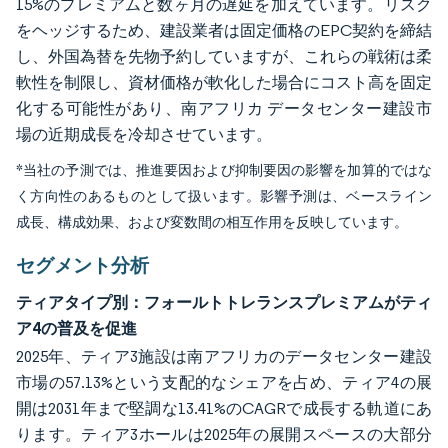
15%のプレミアムと数ヶ月の遅延を加えています。リスク
をヘッジするため、建設業者は固定価格のEPC契約を締結
し、外国為替を先物予約していますが、これらの戦術は柔
軟性を制限し、資材価格が軟化した場合にコスト高を固定
化する可能性があり、南アフリカ データセンター建設市
場の近期成長を冷却させています。
*当社の予測では、推進要因および抑制要因の影響を加算的ではな
く方向性のあるものとして扱います。影響予測は、ベースライン
成長、構成効果、および変数間の相互作用を反映しています。
セグメント分析
ティアタイプ別：フォールトトレランスプレミアムがティ
ア4の普及を促進
2025年、ティア3施設は南アフリカのデータセンター建設
市場の57.13%という支配的なシェアを占め、ティア4の展
開は2031年まで堅調な13.41%のCAGRで成長する軌道にあ
ります。ティア3ホールは2025年の展開スペースの大部分