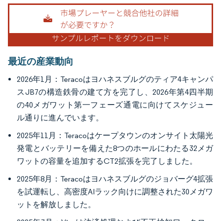
画像 © Mordor Intelligence。再利用にはCC BY 4.0の表示が必要です。
最近の産業動向
2026年1月：Teracoはヨハネスブルグのティア4キャンパ
スJB7の構造鉄骨の建て方を完了し、2026年第4四半期
の40メガワット第一フェーズ通電に向けてスケジュー
ル通りに進んでいます。
2025年11月：Teracoはケープタウンのオンサイト太陽光
発電とバッテリーを備えた8つのホールにわたる32メガ
ワットの容量を追加するCT2拡張を完了しました。
2025年8月：Teracoはヨハネスブルグのジョバーグ4拡張
を試運転し、高密度AIラック向けに調整された30メガワ
ットを解放しました。