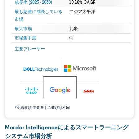
成長率 (2025 - 2030)
18.18% CAGR
最も急速に成長している
アジア太平洋
市場
最大市場
北米
市場集中度
中
画像 © Mordor Intelligence。再利用にはCC BY 4.0の表示が必要です。
主要プレーヤー
*免責事項:主要選手の並び順不同
Mordor Intelligenceによるスマートラーニング
システム市場分析