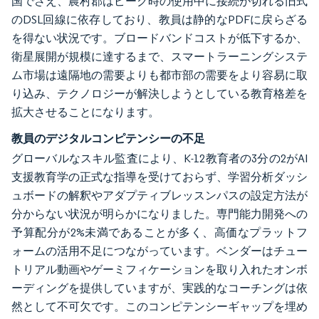
国でさえ、農村郡はピーク時の使用中に接続が切れる旧式
のDSL回線に依存しており、教員は静的なPDFに戻らざる
を得ない状況です。ブロードバンドコストが低下するか、
衛星展開が規模に達するまで、スマートラーニングシステ
ム市場は遠隔地の需要よりも都市部の需要をより容易に取
り込み、テクノロジーが解決しようとしている教育格差を
拡大させることになります。
教員のデジタルコンピテンシーの不足
グローバルなスキル監査により、K-12教育者の3分の2がAI
支援教育学の正式な指導を受けておらず、学習分析ダッシ
ュボードの解釈やアダプティブレッスンパスの設定方法が
分からない状況が明らかになりました。専門能力開発への
予算配分が2%未満であることが多く、高価なプラットフ
ォームの活用不足につながっています。ベンダーはチュー
トリアル動画やゲーミフィケーションを取り入れたオンボ
ーディングを提供していますが、実践的なコーチングは依
然として不可欠です。このコンピテンシーギャップを埋め