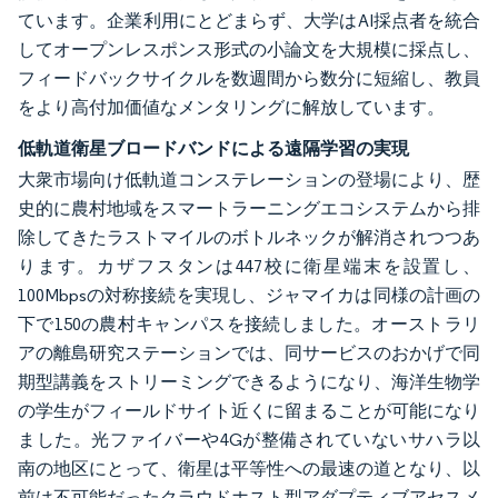
ています。企業利用にとどまらず、大学はAI採点者を統合
してオープンレスポンス形式の小論文を大規模に採点し、
フィードバックサイクルを数週間から数分に短縮し、教員
をより高付加価値なメンタリングに解放しています。
低軌道衛星ブロードバンドによる遠隔学習の実現
大衆市場向け低軌道コンステレーションの登場により、歴
史的に農村地域をスマートラーニングエコシステムから排
除してきたラストマイルのボトルネックが解消されつつあ
ります。カザフスタンは447校に衛星端末を設置し、
100Mbpsの対称接続を実現し、ジャマイカは同様の計画の
下で150の農村キャンパスを接続しました。オーストラリ
アの離島研究ステーションでは、同サービスのおかげで同
期型講義をストリーミングできるようになり、海洋生物学
の学生がフィールドサイト近くに留まることが可能になり
ました。光ファイバーや4Gが整備されていないサハラ以
南の地区にとって、衛星は平等性への最速の道となり、以
前は不可能だったクラウドホスト型アダプティブアセスメ