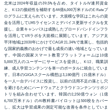
北米は2024年収益の39.5%を占め、タイトルIV連邦資金
と、K-12の接続性を補助する44億6,000万米ドルのE-Rateプ
ログラムに支えられています。大規模な学区はこれらの資
金を活用してLMSライセンスとデバイス更新サイクルを支
援し、企業キャンパスは成熟したブロードバンドインフラ
を活用してVRラボを大規模に展開しています。アジア太
平洋地域は2030年にかけてCAGR 21.34%で進展し、包括的
な国家的義務のおかげで最も成長の速い地域となっていま
す。中国の国家スマート教育プラットフォームは10億
5,000万人のユーザーにサービスを提供し、K-12、職業訓
練、成人学習コンテンツを単一のポータルに統合していま
す。日本のGIGAスクール構想は3,180億円（21億米ドル）
を一人一台デバイスに投資し、以前の活用不足の落とし穴
を避けるためにハードウェアとクラウドコンテンツリポジ
トリを組み合わせています。韓国の2,250億ウォン（1億
6,700万米ドル）のAI教科書パイロットは500校をカバー
し、拡大は学習成果の測定可能な改善を条件としていま