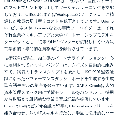
EducationとGoogle Classroomは、既存の生産性スイート
のフットプリントを活用してソーシャルラーニングを支配
しており、Office 365またはWorkspaceのワークフローに精
通した教員の切り替えコストを低下させています。Udemy
Inc.ビジネスやCourseraなどの専門プロバイダーは、それ
ぞれ企業のスキルアップと大学パートナーシップモデルを
ターゲットとし、従来のLMSベンダーが複製しにくい方法
で学術的・専門的な資格認定を融合させています。
技術競争は現在、AI主導のパーソナライゼーションを中心
に展開されています。ベンダーは、クイズを自動的に組み
立て、講義のトランスクリプトを要約し、ISO 9001監査証
跡に沿ったパフォーマンスダッシュボードを生成する生成
型言語モデルの統合を競っています。SAPとOracleは人的
資本管理スタック内に学習モジュールをバンドルし、採用
から退職まで継続的な従業員育成記録を提供しています。
CiscoとDellはビデオ会議と堅牢なChromebookフリートを
組み合わせ、深いITスキルを持たない学区に包括的なハー