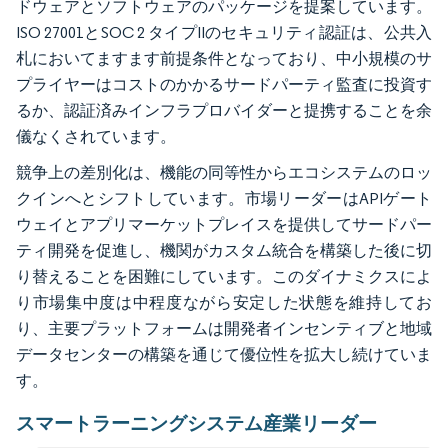
ドウェアとソフトウェアのパッケージを提案しています。
ISO 27001とSOC 2 タイプIIのセキュリティ認証は、公共入
札においてますます前提条件となっており、中小規模のサ
プライヤーはコストのかかるサードパーティ監査に投資す
るか、認証済みインフラプロバイダーと提携することを余
儀なくされています。
競争上の差別化は、機能の同等性からエコシステムのロッ
クインへとシフトしています。市場リーダーはAPIゲート
ウェイとアプリマーケットプレイスを提供してサードパー
ティ開発を促進し、機関がカスタム統合を構築した後に切
り替えることを困難にしています。このダイナミクスによ
り市場集中度は中程度ながら安定した状態を維持してお
り、主要プラットフォームは開発者インセンティブと地域
データセンターの構築を通じて優位性を拡大し続けていま
す。
スマートラーニングシステム産業リーダー