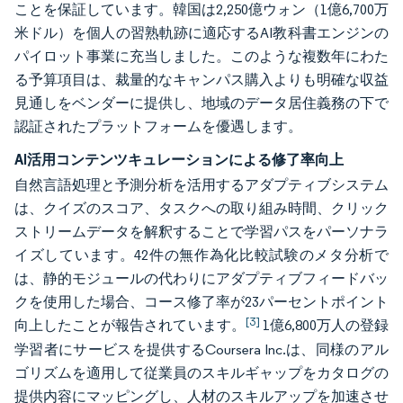
ことを保証しています。韓国は2,250億ウォン（1億6,700万
米ドル）を個人の習熟軌跡に適応するAI教科書エンジンの
パイロット事業に充当しました。このような複数年にわた
る予算項目は、裁量的なキャンパス購入よりも明確な収益
見通しをベンダーに提供し、地域のデータ居住義務の下で
認証されたプラットフォームを優遇します。
AI活用コンテンツキュレーションによる修了率向上
自然言語処理と予測分析を活用するアダプティブシステム
は、クイズのスコア、タスクへの取り組み時間、クリック
ストリームデータを解釈することで学習パスをパーソナラ
イズしています。42件の無作為化比較試験のメタ分析で
は、静的モジュールの代わりにアダプティブフィードバッ
クを使用した場合、コース修了率が23パーセントポイント
[3]
向上したことが報告されています。
1億6,800万人の登録
学習者にサービスを提供するCoursera Inc.は、同様のアル
ゴリズムを適用して従業員のスキルギャップをカタログの
提供内容にマッピングし、人材のスキルアップを加速させ