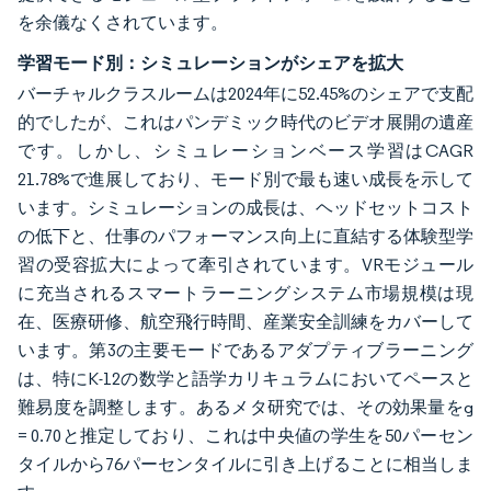
を余儀なくされています。
学習モード別：シミュレーションがシェアを拡大
バーチャルクラスルームは2024年に52.45%のシェアで支配
的でしたが、これはパンデミック時代のビデオ展開の遺産
です。しかし、シミュレーションベース学習はCAGR
21.78%で進展しており、モード別で最も速い成長を示して
います。シミュレーションの成長は、ヘッドセットコスト
の低下と、仕事のパフォーマンス向上に直結する体験型学
習の受容拡大によって牽引されています。VRモジュール
に充当されるスマートラーニングシステム市場規模は現
在、医療研修、航空飛行時間、産業安全訓練をカバーして
います。第3の主要モードであるアダプティブラーニング
は、特にK-12の数学と語学カリキュラムにおいてペースと
難易度を調整します。あるメタ研究では、その効果量をg
= 0.70と推定しており、これは中央値の学生を50パーセン
タイルから76パーセンタイルに引き上げることに相当しま