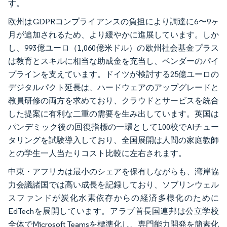
す。
欧州はGDPRコンプライアンスの負担により調達に6〜9ヶ
月が追加されるため、より緩やかに進展しています。しか
し、993億ユーロ（1,060億米ドル）の欧州社会基金プラス
は教育とスキルに相当な助成金を充当し、ベンダーのパイ
プラインを支えています。ドイツが検討する25億ユーロの
デジタルパクト延長は、ハードウェアのアップグレードと
教員研修の両方を求めており、クラウドとサービスを統合
した提案に有利な二重の需要を生み出しています。英国は
パンデミック後の回復指標の一環として100校でAIチュー
タリングを試験導入しており、全国展開は人間の家庭教師
との学生一人当たりコスト比較に左右されます。
中東・アフリカは最小のシェアを保有しながらも、湾岸協
力会議諸国では高い成長を記録しており、ソブリンウェル
スファンドが炭化水素依存からの経済多様化のために
EdTechを展開しています。アラブ首長国連邦は公立学校
全体でMicrosoft Teamsを標準化し、専門能力開発を簡素化