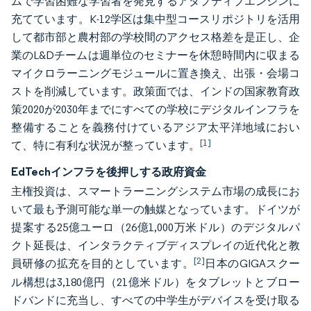
ムで学習困難な学習者を発見するアダプティブエンジンに
充てています。K-12学区は集中型コースリポジトリを活用
して都市部と農村部の学校間のアクセス格差を是正し、企
業のL&Dチームは週単位のセミナーを休憩時間内に収まる
マイクロラーニングモジュールに置き換え、出張・会場コ
ストを削減しています。政策面では、インドの国家教育政
策2020が2030年までにすべての学校にデジタルインフラを
整備することを義務付けているアジア太平洋地域におい
[1]
て、特に有利な状況が整っています。
EdTechインフラを後押しする政府資金
主権投資は、スマートラーニングシステム市場の成長にお
いて最も予測可能な単一の触媒となっています。ドイツが
提案する25億ユーロ（26億1,000万米ドル）のデジタルパ
クト延長は、インタラクティブディスプレイの近代化と教
[2]
員研修の拡充を目的としています。
日本のGIGAスクー
ル構想は3,180億円（21億米ドル）をタブレットとブロー
ドバンドに充当し、すべての中学生がデバイスを受け取る