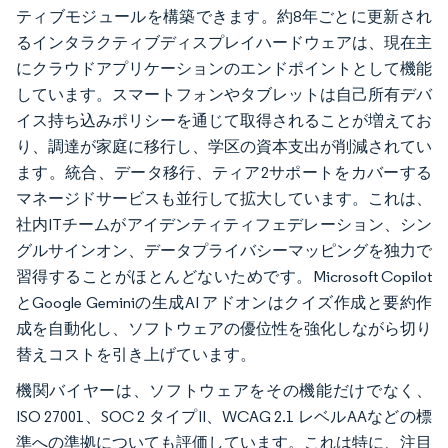
ティブモジュールを構築できます。約8年ごとに更新され
るインタラクティブディスプレイハードウェアは、現在主
にクラウドアプリケーションのエンドポイントとして機能
しています。スマートフォンやタブレットは自己所有デバ
イス持ち込みポリシーを通じて取得されることが増えてお
り、調達が家庭に移行し、学区の資本支出が削減されてい
ます。統合、データ移行、ティア2サポートをカバーする
マネージドサービスも並行して拡大しています。これは、
社内ITチームがアイデンティティフェデレーション、シン
グルサインオン、データプライバシーマッピングを独力で
習得することがほとんどないためです。Microsoft Copilot
とGoogle Geminiの生成AI アドオンはクイズ作成と要約作
成を自動化し、ソフトウェアの優位性を強化しながら切り
替えコストを引き上げています。
機関バイヤーは、ソフトウェアをその機能だけでなく、
ISO 27001、SOC 2 タイプII、WCAG 2.1 レベルAAなどの標
準への準拠についても評価しています。これは特に、注目