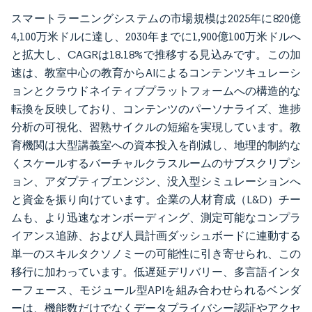
スマートラーニングシステムの市場規模は2025年に820億
4,100万米ドルに達し、2030年までに1,900億100万米ドルへ
と拡大し、CAGRは18.18%で推移する見込みです。この加
速は、教室中心の教育からAIによるコンテンツキュレーシ
ョンとクラウドネイティブプラットフォームへの構造的な
転換を反映しており、コンテンツのパーソナライズ、進捗
分析の可視化、習熟サイクルの短縮を実現しています。教
育機関は大型講義室への資本投入を削減し、地理的制約な
くスケールするバーチャルクラスルームのサブスクリプシ
ョン、アダプティブエンジン、没入型シミュレーションへ
と資金を振り向けています。企業の人材育成（L&D）チー
ムも、より迅速なオンボーディング、測定可能なコンプラ
イアンス追跡、および人員計画ダッシュボードに連動する
単一のスキルタクソノミーの可能性に引き寄せられ、この
移行に加わっています。低遅延デリバリー、多言語インタ
ーフェース、モジュール型APIを組み合わせられるベンダ
ーは、機能数だけでなくデータプライバシー認証やアクセ