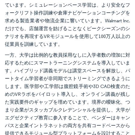
ています。シミュレーションベース学習は、より安全なフ
ォークリフト操作訓練や倉庫ナビゲーションコーチングを
求める製造業者や物流企業に響いています。Walmart Inc.
だけでも、店舗運営を妨げることなくピークシーズンのシ
ナリオを再現するVRモジュールを使用して100万人以上の
従業員を訓練しています。
一方、大学は比例的な教員採用なしに入学者数の増加に対
応するためにスマートラーニングシステムを導入していま
す。ハイブリッド講義モデルは講堂スペースを解放し、パ
ートタイム学習者が非同期でストリーミングできるように
します。医学部や工学部は腹腔鏡手術や3D CAD検査のた
めのVRラボをパイロット導入し、オンライン講義が残し
た実践要件のギャップを埋めています。境界の曖昧化、つ
まり企業がスタッカブルクレデンシャルを提供し、大学が
エグゼクティブ教育に参入することで、ベンダーはキャン
パスと企業イントラネットの両方を共有コードベースから
提供できるモジュール型プラットフォームを設計すること