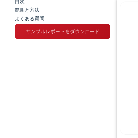
目次
市場規模とシェア
範囲と方法
よくある質問
市場分析
トレンドとインサイト
セグメント分析
地理分析
規制環境
競争環境
主要プレーヤー
機会と展望
業界の動向