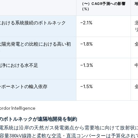
（〜）CAGR予測への影響
（%）
における系統接続のボトルネック
−2.1%
と太陽光発電との比較における高い初
−1.8%
ト
洗浄における水不足
−1.3%
ンポーネントの輸入依存
−1.5%
or Intelligence
のボトルネックが遠隔地開発を制約
電系統は沿岸の天然ガス発電拠点から需要地に向けて放射状
容量380kV線路と柔軟な交流・直流コンバーターは予算化さ