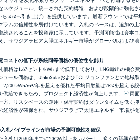
フォリオを炭化水素からクリーンエネルギーへと再編するもの
なスケジュール、統一された契約構造、および段階的に強化さ
%から35%へ引き上げ）を提供しています。最新ラウンドでは平均関
グラムの信頼性を裏付けています。入札のペースは、追加の土
継続されることを投資家に示しています。予測可能性は資本コ
え、サウジアラビア太陽エネルギー市場がグローバルおよび地
。
電コストの低下が系統同等価格の優位性を創出
札価格は1.67セント/kWh まで低下しており、LNG輸出の機
ジュール価格は、JinkoSolarおよびTCLジョンファンとの
。2,200 kWh/m²/年を超える優れた平均日射量は28%を
(1)
を供給できるため、プロジェクト経済性が向上します。
両面
一方、リスクベースの運用・保守契約はダウンタイムを低く抑
の経済性が確保され、サウジアラビア太陽エネルギー市場が従
。
Oの入札パイプラインが市場の予測可能性を確保
た入札は2030年までに20GW以上をカバーし、多くの新興