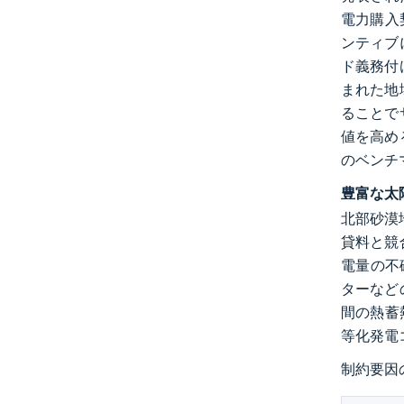
電力購入
ンティブ
ド義務付
まれた地
ることで
値を高め
のベンチ
豊富な太
北部砂漠
貸料と競
電量の不
ターなど
間の熱蓄
等化発電
制約要因