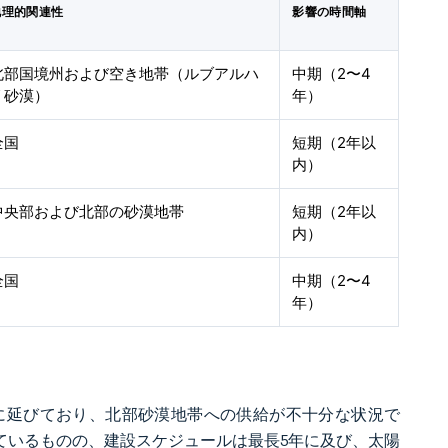
地理的関連性
影響の時間軸
北部国境州および空き地帯（ルブアルハ
中期（2〜4
リ砂漠）
年）
全国
短期（2年以
内）
中央部および北部の砂漠地帯
短期（2年以
内）
全国
中期（2〜4
年）
に延びており、北部砂漠地帯への供給が不十分な状況で
れているものの、建設スケジュールは最長5年に及び、太陽