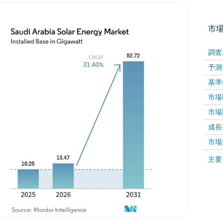
市
調査
予測
基準
市場取
市場取
成長率 
画像 © Mordor Intelligence。再利用にはCC BY 4
市場
画像 ©
主要