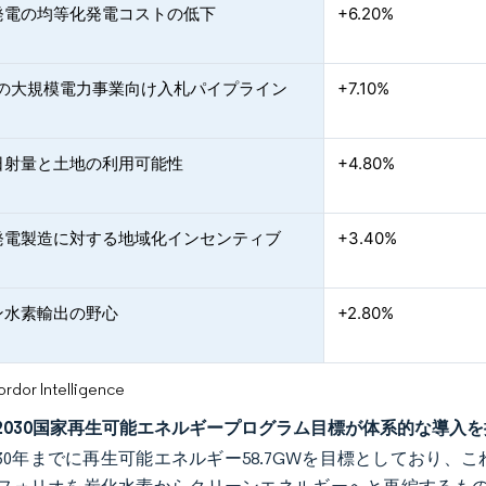
発電の均等化発電コストの低下
+6.20%
Oの大規模電力事業向け入札パイプライン
+7.10%
日射量と土地の利用可能性
+4.80%
発電製造に対する地域化インセンティブ
+3.40%
ン水素輸出の野心
+2.80%
or Intelligence
2030国家再生可能エネルギープログラム目標が体系的な導入を
030年までに再生可能エネルギー58.7GWを目標としており