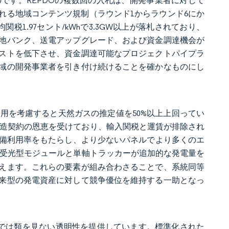
です。REPDOの複数回の入札は、開発事業者に対して
れる地域コンテンツ規制（ラウンド1からラウンド6にか
税1.97セント/kWhで3.3GW以上が落札されており、
地バンク、送電アップグレード、および資金調達機会が
ストを低下させ、資金調達可能なプロジェクトパイプラ
域の開発事業者を引き付け続けることを確かなものにし
会費用を考慮すると天然ガスの推定値を50%以上上回ってい
地域製造契約の恩恵を受けており、輸入関税と運賃が排除され
超える設備利用率をもたらし、より少ないパネルでより多くのエ
受光型モジュールと単軸トラッカーが追加的な発電量を
えます。これらの要素が組み合わさることで、系統同等
来型の発電資産に対して競争優位を維持する一助となっ
市場では類を見ない透明性を提供しています。標準化された