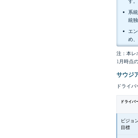
す
系統
統独
エン
め、
注：本レポ
1月時点
サウジ
ドライバ
ドライバ
ビジョ
目標