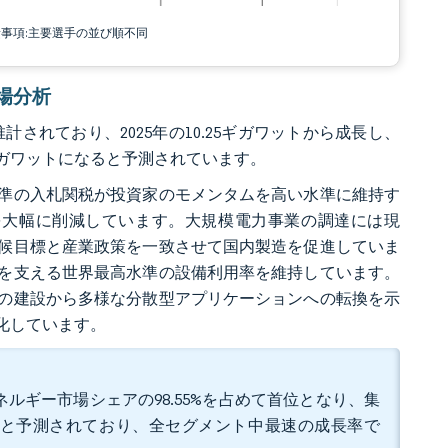
責事項:主要選手の並び順不同
市場分析
計されており、2025年の10.25ギガワットから成長し、
2.72ギガワットになると予測されています。
水準の入札関税が投資家のモメンタムを高い水準に維持す
を大幅に削減しています。大規模電力事業の調達には現
候目標と産業政策を一致させて国内製造を促進していま
を支える世界最高水準の設備利用率を維持しています。
の建設から多様な分散型アプリケーションへの転換を示
化しています。
ネルギー市場シェアの98.55%を占めて首位となり、集
拡大すると予測されており、全セグメント中最速の成長率で