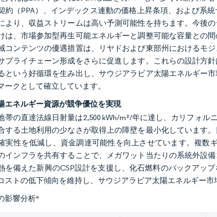
契約（PPA）、インデックス連動の価格上昇条項、および系
により、収益ストリームは高い予測可能性を持ちます。今後の
けは、市場参加型再生可能エネルギーと調整可能な容量との間
域コンテンツの優遇措置は、リヤドおよび東部州におけるモジ
サプライチェーン形成をさらに促進します。これらの設計方針
るという好循環を生み出し、サウジアラビア太陽エネルギー市
マークとして確立しています。
陽エネルギー資源が競争優位を実現
地帯の直達法線日射量は2,500 kWh/m²/年に達し、カリフ
合する土地利用の少なさが取得上の障壁を最小化しています。
確実性を低減し、資金調達可能性を向上させています。複数ギガ
のインフラを共有することで、メガワット当たりの系統外設備
熱を備えた新興のCSP設計を支援し、化石燃料のバックアッ
コストの低下傾向を維持し、サウジアラビア太陽エネルギー市
の影響分析
*