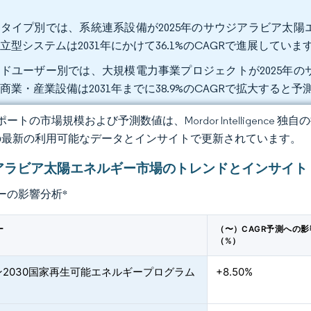
。
タイプ別では、系統連系設備が2025年のサウジアラビア太陽エ
立型システムは2031年にかけて36.1%のCAGRで進展していま
ドユーザー別では、大規模電力事業プロジェクトが2025年のサ
商業・産業設備は2031年までに38.9%のCAGRで拡大すると
ートの市場規模および予測数値は、Mordor Intelligence
の最新の利用可能なデータとインサイトで更新されています。
アラビア太陽エネルギー市場のトレンドとインサイト
ーの影響分析
*
ー
（〜）CAGR予測への影
（%）
ン2030国家再生可能エネルギープログラム
+8.50%