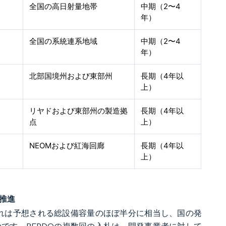
全国の高日射量地帯
中期（2〜4
年）
全国の系統連系地域
中期（2〜4
年）
北部国境州および東部州
長期（4年以
上）
リヤドおよび東部州の製造拠
長期（4年以
点
上）
NEOMおよび紅海回廊
長期（4年以
上）
推進
、これは予想される総設備容量のほぼ半分に相当し、国の発