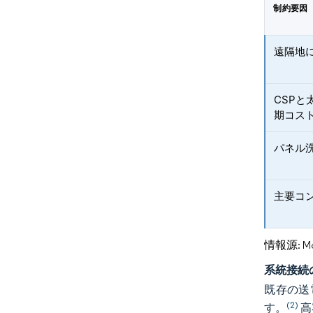
制約要因
遠隔地
CSP
期コス
パネル
主要コ
情報源: Mord
系統接続
既存の送
(2)
す。
高