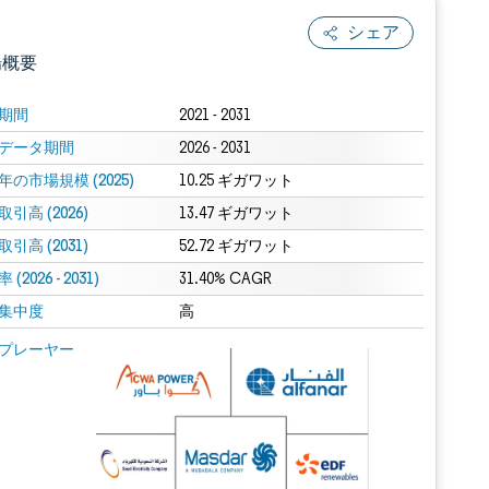
シェア
場概要
期間
2021 - 2031
データ期間
2026 - 2031
年の市場規模 (2025)
10.25 ギガワット
引高 (2026)
13.47 ギガワット
引高 (2031)
52.72 ギガワット
(2026 - 2031)
.0の表示が必要です。
31.40% CAGR
集中度
高
 Mordor Intelligence。再利用にはCC BY 4.0の表示が必要です。
プレーヤー