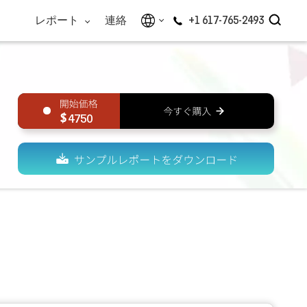
レポート
連絡
+1 617-765-2493
4750