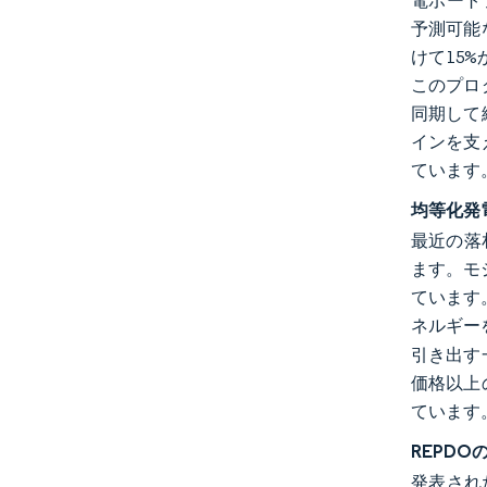
電ポート
予測可能
けて15
このプロ
同期して
インを支
ています
均等化発
最近の落
ます。モ
ています
ネルギー
引き出す
価格以上
ています
REPD
発表され