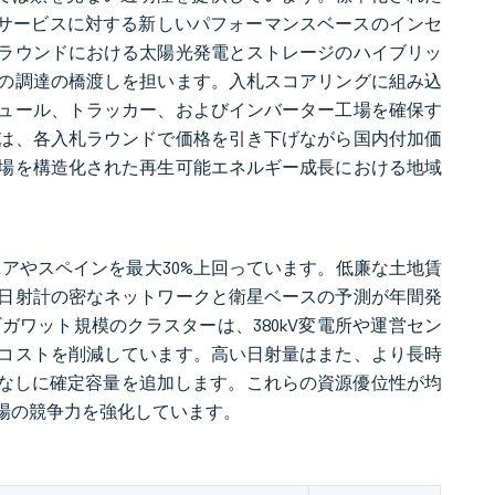
統サービスに対する新しいパフォーマンスベースのインセ
ラウンドにおける太陽光発電とストレージのハイブリッ
の調達の橋渡しを担います。入札スコアリングに組み込
ュール、トラッカー、およびインバーター工場を確保す
は、各入札ラウンドで価格を引き下げながら国内付加価
場を構造化された再生可能エネルギー成長における地域
ォルニアやスペインを最大30%上回っています。低廉な土地賃
日射計の密なネットワークと衛星ベースの予測が年間発
ワット規模のクラスターは、380kV変電所や運営セン
コストを削減しています。高い日射量はまた、より長時
プなしに確定容量を追加します。これらの資源優位性が均
場の競争力を強化しています。