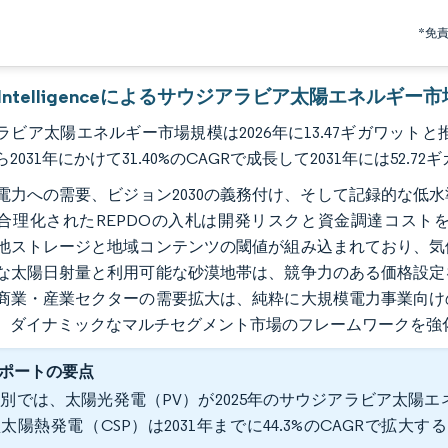
*免
or Intelligenceによるサウジアラビア太陽エネルギー
ビア太陽エネルギー市場規模は2026年に13.47ギガワットと推
から2031年にかけて31.40%のCAGRで成長して2031年には5
電力への需要、ビジョン2030の義務付け、そして記録的な低
合理化されたREPDOの入札は開発リスクと資金調達コスト
池ストレージと地域コンテンツの閾値が組み込まれており、気
な太陽日射量と利用可能な砂漠地帯は、競争力のある価格設定
商業・産業セクターの需要拡大は、純粋に大規模電力事業向け
、ダイナミックなマルチセグメント市場のフレームワークを強
ポートの要点
別では、太陽光発電（PV）が2025年のサウジアラビア太陽エ
太陽熱発電（CSP）は2031年までに44.3%のCAGRで