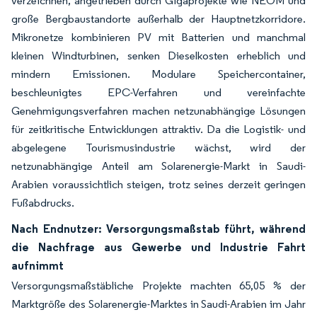
verzeichnen, angetrieben durch Gigaprojekte wie NEOM und
große Bergbaustandorte außerhalb der Hauptnetzkorridore.
Mikronetze kombinieren PV mit Batterien und manchmal
kleinen Windturbinen, senken Dieselkosten erheblich und
mindern Emissionen. Modulare Speichercontainer,
beschleunigtes EPC-Verfahren und vereinfachte
Genehmigungsverfahren machen netzunabhängige Lösungen
für zeitkritische Entwicklungen attraktiv. Da die Logistik- und
abgelegene Tourismusindustrie wächst, wird der
netzunabhängige Anteil am Solarenergie-Markt in Saudi-
Arabien voraussichtlich steigen, trotz seines derzeit geringen
Fußabdrucks.
Nach Endnutzer: Versorgungsmaßstab führt, während
die Nachfrage aus Gewerbe und Industrie Fahrt
aufnimmt
Versorgungsmaßstäbliche Projekte machten 65,05 % der
Marktgröße des Solarenergie-Marktes in Saudi-Arabien im Jahr