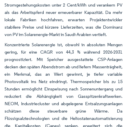
Stromgestehungskosten unter 2 Cent/kWh und verankern PV
als das Arbeitspferd neuer erneuerbarer Kapazität. Da mehr
lokale Fabriken hochfahren, erwarten Projektentwickler
stabilere Preise und kürzere Lieferzeiten, was die Dominanz
von PV im Solarenergie-Markt in Saudi-Arabien vertieft.
Konzentrierte Solarenergie ist, obwohl in absoluten Mengen
gering, für eine CAGR von 44,3 % während 2026-2031
prognostiziert. Mit Speicher ausgestattete CSP-Anlagen
decken den späten Abendstrom ab und liefern Massenträgheit,
ein Merkmal, das an Wert gewinnt, je tiefer variable
Photovoltaik ins Netz eindringt. Thermospeicher bis zu 15
Stunden ermöglicht Einspeisung nach Sonnenuntergang und
reduziert die Abhängigkeit von Gasspitzenkraftwerken.
NEOM, Industriecluster und abgelegene Entsalzungsanlagen
schätzen diese steuerbare grüne Wärme. Da
Flüssigsalztechnologien und die Heliostatenautomatisierung
die Kapitalkosten (Capex) senken, erweitert sich die