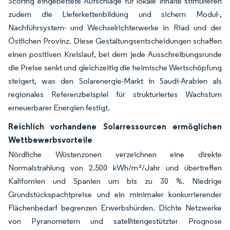
Scoring eingebettete Aufschläge für lokale Inhalte stimulieren
zudem die Lieferkettenbildung und sichern Modul-,
Nachführsystem- und Wechselrichterwerke in Riad und der
Östlichen Provinz. Diese Gestaltungsentscheidungen schaffen
einen positiven Kreislauf, bei dem jede Ausschreibungsrunde
die Preise senkt und gleichzeitig die heimische Wertschöpfung
steigert, was den Solarenergie-Markt in Saudi-Arabien als
regionales Referenzbeispiel für strukturiertes Wachstum
erneuerbarer Energien festigt.
Reichlich vorhandene Solarressourcen ermöglichen
Wettbewerbsvorteile
Nördliche Wüstenzonen verzeichnen eine direkte
Normalstrahlung von 2.500 kWh/m²/Jahr und übertreffen
Kalifornien und Spanien um bis zu 30 %. Niedrige
Grundstückspachtpreise und ein minimaler konkurrierender
Flächenbedarf begrenzen Erwerbshürden. Dichte Netzwerke
von Pyranometern und satellitengestützter Prognose