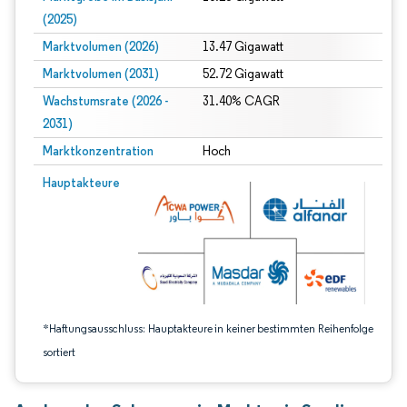
(2025)
Marktvolumen (2026)
13.47 Gigawatt
Marktvolumen (2031)
52.72 Gigawatt
Wachstumsrate (2026 -
31.40% CAGR
2031)
Marktkonzentration
Hoch
Bild © Mordor Intelligence. Wiederverwendung erfordert Namensnennung gem
Hauptakteure
*Haftungsausschluss: Hauptakteure in keiner bestimmten Reihenfolge
sortiert