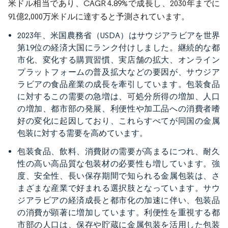
米ドル相当であり、CAGR 4.89%で成長し、2030年までに
91億2,000万米ドルに達すると予測されています。
2023年、米国農務省（USDA）はサウジアラビアを世界
第19位の経済大国にランク付けしました。継続的な都
市化、変化する購買習慣、実店舗の拡大、オンライン
プラットフォームの普及拡大などの要因が、サウジア
ラビアの食品産業の成長を牽引しています。包装食品
に対するこの需要の急増は、可処分所得の増加、人口
の増加、都市部の発展、利便性や加工品への消費者嗜
好の変化に起因しており、これらすべてが同国の金属
包装に対する需要を高めています。
包装食品、飲料、消費財の需要が高まるにつれ、耐久
性の高い高品質な包装材の必要性も増しています。強
度、安全性、長い保存期間で知られる金属包装は、さ
まざまな産業で好まれる選択肢となっています。サウ
ジアラビアの経済成長と都市化の加速に伴い、包装品
の消費が顕著に増加しています。利便性を重視する都
市部の人口は、保存や貯蔵に金属包装を活用した包装