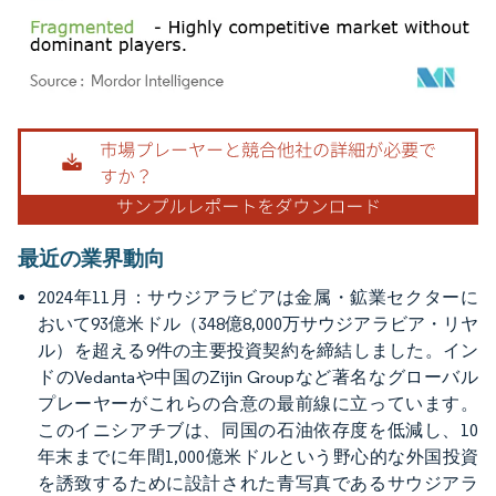
画像 © Mordor Intelligence。再利用にはCC BY 4.0の表示が必要です。
最近の業界動向
2024年11月：サウジアラビアは金属・鉱業セクターに
おいて93億米ドル（348億8,000万サウジアラビア・リヤ
ル）を超える9件の主要投資契約を締結しました。イン
ドのVedantaや中国のZijin Groupなど著名なグローバル
プレーヤーがこれらの合意の最前線に立っています。
このイニシアチブは、同国の石油依存度を低減し、10
年末までに年間1,000億米ドルという野心的な外国投資
を誘致するために設計された青写真であるサウジアラ