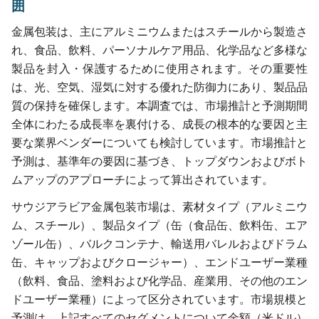
囲
金属包装は、主にアルミニウムまたはスチールから製造さ
れ、食品、飲料、パーソナルケア用品、化学品など多様な
製品を封入・保護するために使用されます。その重要性
は、光、空気、湿気に対する優れた防御力にあり、製品品
質の保持を確保します。本調査では、市場推計と予測期間
全体にわたる成長率を裏付ける、成長の根本的な要因と主
要な業界ベンダーについても検討しています。市場推計と
予測は、基準年の要因に基づき、トップダウンおよびボト
ムアップのアプローチによって算出されています。
サウジアラビア金属包装市場は、素材タイプ（アルミニウ
ム、スチール）、製品タイプ（缶（食品缶、飲料缶、エア
ゾール缶）、バルクコンテナ、輸送用バレルおよびドラム
缶、キャップおよびクロージャー）、エンドユーザー業種
（飲料、食品、塗料および化学品、産業用、その他のエン
ドユーザー業種）によって区分されています。市場規模と
予測は、上記すべてのセグメントについて金額（米ドル）