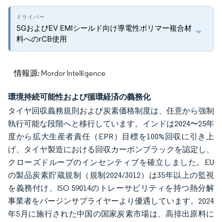
5GおよびEV EMIシールド向け導電性ポリマー複合材
料へのrCB使用
情報源: Mordor Intelligence
環境持続可能性および循環経済の義務化
タイヤ回収義務規則および炭素価格制度は、任意から強制
執行可能な段階へと移行しています。インドは2024〜25年
度から拡大生産者責任（EPR）目標を100%回収に引き上
げ、タイヤ製造における回収カーボンブラックを認定し、
クローズドループのインセンティブを確立しました。EU
の製品炭素貯蔵規制（規制2024/3012）は35年以上の監視
を義務付け、ISO 59014のトレーサビリティを持つ熱分解
事業者をバージンサプライヤーより優遇しています。2024
年5月に施行された中国の国家炭素市場は、高排出原料に