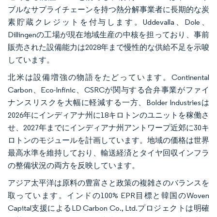
ブルなサプライチェーンを持つ熱分解事業者に長期的な炭
素貯蔵クレジットを付与します。Uddevalla、Dole、
Dillingenの工場が現在地域生産の中核を担っており、事前
販売された設備能力は2028年まで慢性的な供給不足を示唆
しています。
北米は設備増強の物語をたどっています。Continental
Carbon、Eco-Infinic、CSRCが関与する合弁事業がファイ
ナンスリスクを大幅に軽減する一方、Bolder Industriesは
2026年にインディアナ州に18キロトンのユニットを稼働さ
せ、2027年までにインディアナ州アントワープ近郊に30キ
ロトンのモジュールを計画しています。地域の価格は世界
最高水準を維持しており、輸送経済とタイヤ回収インフラ
の整備状況の両方を反映しています。
アジア太平洋は原料の豊富さと政策の複雑さのバランスを
取っています。インドの100% EPR目標と韓国のWoven
Capital支援によるLD Carbon Co., Ltd.プロジェクトは明確