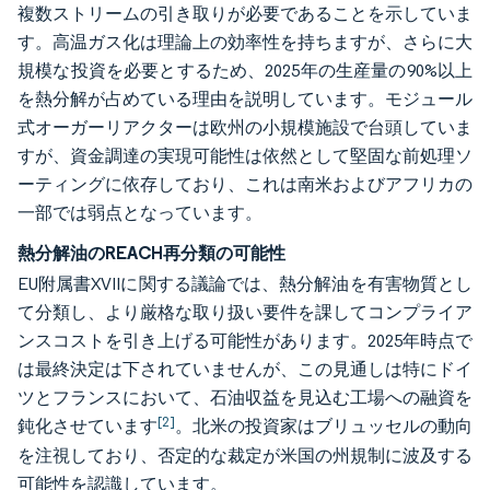
複数ストリームの引き取りが必要であることを示していま
す。高温ガス化は理論上の効率性を持ちますが、さらに大
規模な投資を必要とするため、2025年の生産量の90%以上
を熱分解が占めている理由を説明しています。モジュール
式オーガーリアクターは欧州の小規模施設で台頭していま
すが、資金調達の実現可能性は依然として堅固な前処理ソ
ーティングに依存しており、これは南米およびアフリカの
一部では弱点となっています。
熱分解油のREACH再分類の可能性
EU附属書XVIIに関する議論では、熱分解油を有害物質とし
て分類し、より厳格な取り扱い要件を課してコンプライア
ンスコストを引き上げる可能性があります。2025年時点で
は最終決定は下されていませんが、この見通しは特にドイ
ツとフランスにおいて、石油収益を見込む工場への融資を
[2]
鈍化させています
。北米の投資家はブリュッセルの動向
を注視しており、否定的な裁定が米国の州規制に波及する
可能性を認識しています。