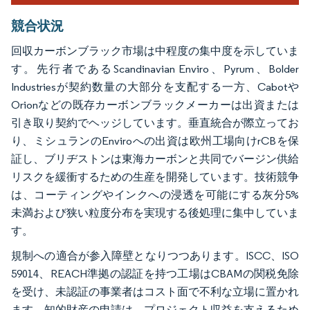
競合状況
回収カーボンブラック市場は中程度の集中度を示していま
す。先行者であるScandinavian Enviro、Pyrum、Bolder
Industriesが契約数量の大部分を支配する一方、Cabotや
Orionなどの既存カーボンブラックメーカーは出資または
引き取り契約でヘッジしています。垂直統合が際立ってお
り、ミシュランのEnviroへの出資は欧州工場向けrCBを保
証し、ブリヂストンは東海カーボンと共同でバージン供給
リスクを緩衝するための生産を開発しています。技術競争
は、コーティングやインクへの浸透を可能にする灰分5%
未満および狭い粒度分布を実現する後処理に集中していま
す。
規制への適合が参入障壁となりつつあります。ISCC、ISO
59014、REACH準拠の認証を持つ工場はCBAMの関税免除
を受け、未認証の事業者はコスト面で不利な立場に置かれ
ます。知的財産の申請は、プロジェクト収益を支えるため