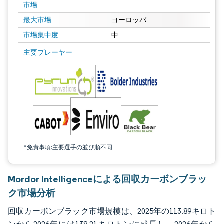
市場
最大市場
ヨーロッパ
市場集中度
中
画像 © Mordor Intelligence。再利用にはCC BY 4.0の表示が必要です。
主要プレーヤー
*免責事項:主要選手の並び順不同
Mordor Intelligenceによる回収カーボンブラッ
ク市場分析
回収カーボンブラック市場規模は、2025年の113.89キロト