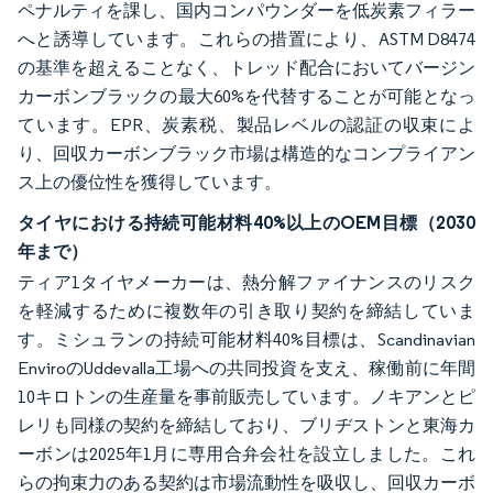
ペナルティを課し、国内コンパウンダーを低炭素フィラー
へと誘導しています。これらの措置により、ASTM D8474
の基準を超えることなく、トレッド配合においてバージン
カーボンブラックの最大60%を代替することが可能となっ
ています。EPR、炭素税、製品レベルの認証の収束によ
り、回収カーボンブラック市場は構造的なコンプライアン
ス上の優位性を獲得しています。
タイヤにおける持続可能材料40%以上のOEM目標（2030
年まで）
ティア1タイヤメーカーは、熱分解ファイナンスのリスク
を軽減するために複数年の引き取り契約を締結していま
す。ミシュランの持続可能材料40%目標は、Scandinavian
EnviroのUddevalla工場への共同投資を支え、稼働前に年間
10キロトンの生産量を事前販売しています。ノキアンとピ
レリも同様の契約を締結しており、ブリヂストンと東海カ
ーボンは2025年1月に専用合弁会社を設立しました。これ
らの拘束力のある契約は市場流動性を吸収し、回収カーボ