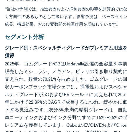
*当社の予測では、推進要因および抑制要因の影響を加算的ではな
く方向性のあるものとして扱います。影響予測は、ベースライン
成長、構成効果、および変数間の相互作用を反映しています。
セグメント分析
グレード別：スペシャルティグレードがプレミアム用途を
獲得
2025年、ゴムグレードrCBはUddevalla設備の全容量を事前
販売したミシュラン、ノキアン、ピレリの引き取り契約に
支えられ、数量の70.21%を占めました。ゴムグレードの回
収カーボンブラック市場シェアは、導電性およびスペシャ
ルティグレードが5GおよびEVシールドに支えられて2031
年にかけて22.89%のCAGRで成長するにつれ、緩やかに低
下する見込みです。灰分5%未満の精製グレードは、自動
車コーティングおよびインク分野ですでに15%〜25%のプ
レミアムを獲得しています。CabotのEVOLVEおよびOrion