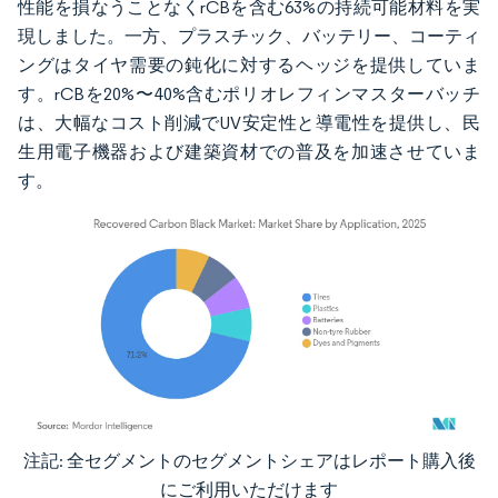
性能を損なうことなくrCBを含む63%の持続可能材料を実
現しました。一方、プラスチック、バッテリー、コーティ
ングはタイヤ需要の鈍化に対するヘッジを提供していま
す。rCBを20%〜40%含むポリオレフィンマスターバッチ
は、大幅なコスト削減でUV安定性と導電性を提供し、民
生用電子機器および建築資材での普及を加速させていま
す。
注記: 全セグメントのセグメントシェアはレポート購入後
画像 © Mordor Intelligence。再利用にはCC BY 4.0の表示が必要です。
にご利用いただけます