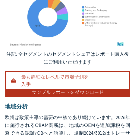
注記: 全セグメントのセグメントシェアはレポート購入後
画像 © Mordor Intelligence。再利用にはCC BY 4.0の表示が必要です。
にご利用いただけます
地域分析
欧州は政策主導の需要の中核であり続けています。2026年
に施行されるCBAM関税は、地域のOEMを追加課税を回
避できる認証rCBへと誘導し、規制2024/3012はトレーサ