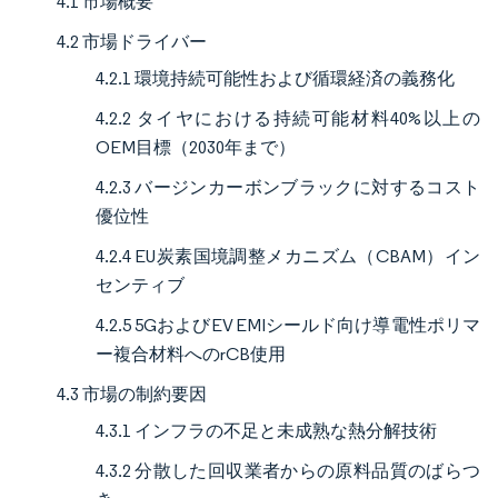
4.1 市場概要
4.2 市場ドライバー
4.2.1 環境持続可能性および循環経済の義務化
4.2.2 タイヤにおける持続可能材料40%以上の
OEM目標（2030年まで）
4.2.3 バージンカーボンブラックに対するコスト
優位性
4.2.4 EU炭素国境調整メカニズム（CBAM）イン
センティブ
4.2.5 5GおよびEV EMIシールド向け導電性ポリマ
ー複合材料へのrCB使用
4.3 市場の制約要因
4.3.1 インフラの不足と未成熟な熱分解技術
4.3.2 分散した回収業者からの原料品質のばらつ