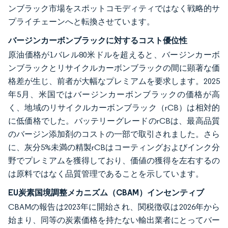
ンブラック市場をスポットコモディティではなく戦略的サ
プライチェーンへと転換させています。
バージンカーボンブラックに対するコスト優位性
原油価格が1バレル80米ドルを超えると、バージンカーボ
ンブラックとリサイクルカーボンブラックの間に顕著な価
格差が生じ、前者が大幅なプレミアムを要求します。2025
年5月、米国ではバージンカーボンブラックの価格が高
く、地域のリサイクルカーボンブラック（rCB）は相対的
に低価格でした。バッテリーグレードのrCBは、最高品質
のバージン添加剤のコストの一部で取引されました。さら
に、灰分5%未満の精製rCBはコーティングおよびインク分
野でプレミアムを獲得しており、価値の獲得を左右するの
は原料ではなく品質管理であることを示しています。
EU炭素国境調整メカニズム（CBAM）インセンティブ
CBAMの報告は2023年に開始され、関税徴収は2026年から
始まり、同等の炭素価格を持たない輸出業者にとってバー