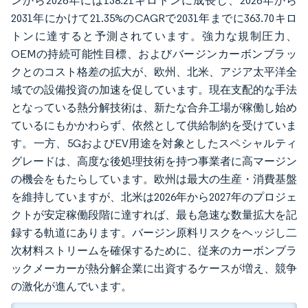
ンから2026年には138.21キロトンに成長し、2026年から
2031年にかけて21.35%のCAGRで2031年までに363.70キロ
トンに達すると予測されています。強力な規制圧力、
OEMの持続可能性目標、およびバージンカーボンブラッ
クとのコスト格差の拡大が、欧州、北米、アジア太平洋全
域での設備投資の加速を促しています。現在支配的な手法
となっている熱分解技術は、新たな合弁工場が稼働し始め
ているにもかかわらず、依然として供給制約を受けていま
す。一方、5GおよびEV用途を対象としたスペシャルティ
グレードは、高度な後処理技術を持つ事業者に高マージン
の機会をもたらしています。欧州は最大の生産・消費基盤
を維持していますが、北米は2026年から2027年のプロジェ
クトが安定稼働段階に達すれば、最も急速な数量拡大を記
録する軌道にあります。バージン原料リスクをヘッジし二
次材料ストリームを確保するために、従来のカーボンブラ
ックメーカーが熱分解企業に出資するケースが増え、競争
の激化が進んでいます。