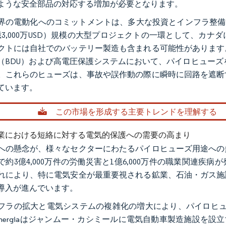
ような安全部品の対応する増加が必要となります。
界の電動化へのコミットメントは、多大な投資とインフラ整備によ
8億3,000万USD）規模の大型プロジェクトの一環として、
クトには自社でのバッテリー製造も含まれる可能性があります
（BDU）および高電圧保護システムにおいて、パイロヒューズ
。これらのヒューズは、事故や誤作動の際に瞬時に回路を遮断
ています。
この市場を形成する主要トレンドを理解する
業における短絡に対する電気的保護への需要の高まり
への懸念が、様々なセクターにわたるパイロヒューズ用途への
で約3億4,000万件の労働災害と1億6,000万件の職業関連
れにより、特に電気安全が最重要視される鉱業、石油・ガス施
導入が進んでいます。
フラの拡大と電気システムの複雑化の増大により、パイロヒュー
n Energiaはジャンムー・カシミールに電気自動車製造施設を設