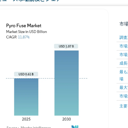
市
調査
市場規
市場規
成長率 
最も
場
画像 © Mordor Intelligence。再利用にはCC BY 4
最大
市場
画像 ©
主要