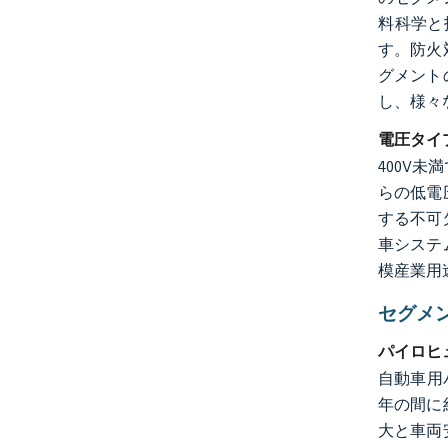
料科学と
す。防火
グメント
し、様々
電圧タイ
400V
らの低電
する不可
車システ
模産業用
セグメ
パイロヒ
自動車用
年の間に
大と車両