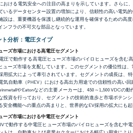
における電気安全への注目の高まりを示しています。さらに、20
ているデータセンター設置の増加により、信頼性の高い電気的
施設は、重要機器を保護し継続的な運用を確保するための高度
インフラの不可欠な部品となっています。
ント分析：電圧タイプ
ューズ市場における高電圧セグメント
超の電圧で動作する高電圧ヒューズ市場のパイロヒューズを含む高
ヒューズ市場を支配しています。このセグメントの優位性は、
採用拡大によって牽引されています。セグメントの成長は、特
電気自動車（PHEV）における高出力用途での信頼性の高い
einmetallやEatonなどの主要メーカーは、450～1,500
な投資を行っており、セグメントの技術的進歩と市場ポテンシ
る安全機能への重点の高まりと、世界的なEV採用の拡大にも
ューズ市場における中電圧セグメント
rdor Intelligence。再利用にはCC BY 4.0の表示が必要です。
～700Vで動作する中電圧ヒューズ市場のパイロヒューズを含む
ントは、自動車および産業セクターにおける幅広い用途により