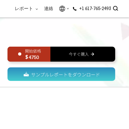
レポート
連絡
+1 617-765-2493
4750