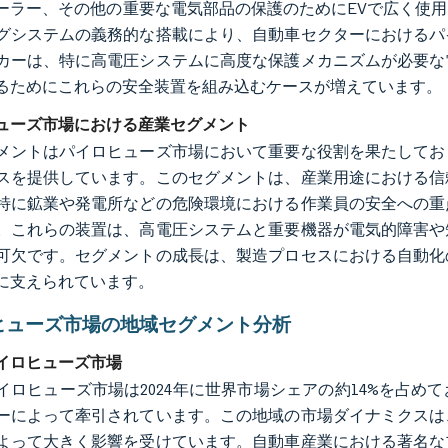
ーラー、その他の重要な電気部品の保護のためにEVで広く使
グシステムの義務的な搭載により、自動車セクターにおけるパ
カーは、特に高電圧システムに高度な保護メカニズムが必要な
るためにこれらの安全装置を組み込むケースが増えています。
ューズ市場における産業セグメント
メントはパイロヒューズ市場において重要な役割を果たしてお
スを提供しています。このセグメントは、産業用途における信
特に鉱業や発電所などの危険環境における作業員の安全への重
。これらの装置は、高電圧システムと重要機器が電気的障害や
可欠です。セグメントの成長は、製造プロセスにおける自動化
に支えられています。
ヒューズ市場の地域セグメント分析
イロヒューズ市場
イロヒューズ市場は2024年に世界市場シェアの約14%を占
ーによって牽引されています。この地域の市場ダイナミクスは
よって大きく影響を受けています。自動車産業における著名な