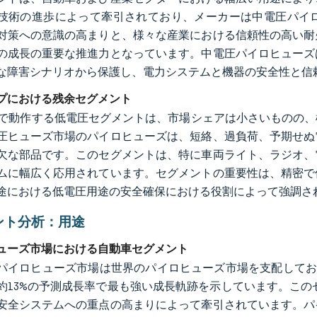
技術の進歩によって牽引されており、メーカーは中電圧パイ
対策への意識の高まりと、様々な産業における信頼性の高い耐
の成長の重要な推進力となっています。中電圧パイロヒューズ
な障害シナリオから保護し、電力システムと機器の安全性と信
プにおける残余セグメント
未満で動作する低電圧セグメントは、市場シェアは小さいものの
圧ヒューズ市場のパイロヒューズは、短絡、過負荷、予期せぬ
欠な部品です。このセグメントは、特に車両ライト、ラジオ、
ムに幅広く応用されています。セグメントの重要性は、精密で
途における低電圧用途の安全確保における役割によって強調さ
ント分析：用途
ューズ市場における自動車セグメント
パイロヒューズ市場は世界のパイロヒューズ市場を支配しており、20
約13%の予測成長率で最も強い成長軌跡を示しています。この
安全システムへの重点の高まりによって牽引されています。パ