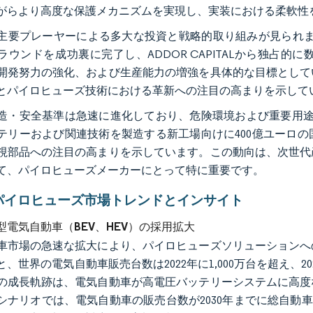
がらより高度な保護メカニズムを実現し、実装における柔軟性
要プレーヤーによる多大な投資と戦略的取り組みが見られます。2023年9
ラウンドを成功裏に完了し、ADDOR CAPITALから独占
開発努力の強化、および生産能力の増強を具体的な目標として
とパイロヒューズ技術における革新への注目の高まりを示して
造・安全基準は急速に進化しており、危険環境および重要用途に
テリーおよび関連技術を製造する新工場向けに400億ユーロ
視部品への注目の高まりを示しています。この動向は、次世代
て、パイロヒューズメーカーにとって特に重要です。
パイロヒューズ市場トレンドとインサイト
型電気自動車（BEV、HEV）の採用拡大
車市場の急速な拡大により、パイロヒューズソリューションへ
、世界の電気自動車販売台数は2022年に1,000万台を超え、20
の成長軌跡は、電気自動車が高電圧バッテリーシステムに高度
シナリオでは、電気自動車の販売台数が2030年までに総自動