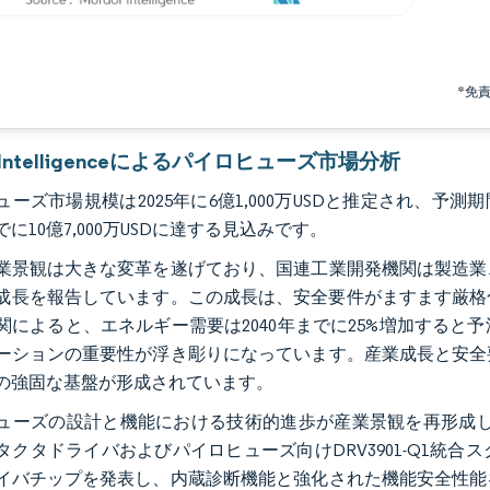
*免
r Intelligenceによるパイロヒューズ市場分析
ーズ市場規模は2025年に6億1,000万USDと推定され、予測期間（
までに10億7,000万USDに達する見込みです。
業景観は大きな変革を遂げており、国連工業開発機関は製造業
%の成長を報告しています。この成長は、安全要件がますます厳
関によると、エネルギー需要は2040年までに25%増加する
ーションの重要性が浮き彫りになっています。産業成長と安全
の強固な基盤が形成されています。
ーズの設計と機能における技術的進歩が産業景観を再形成しています。2024
タクタドライバおよびパイロヒューズ向けDRV3901-Q1統
イバチップを発表し、内蔵診断機能と強化された機能安全性能