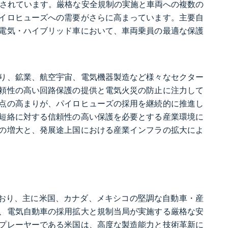
用されています。厳格な安全規制の実施と車両への複数の
イロヒューズへの需要がさらに高まっています。主要自
電気・ハイブリッド車において、車両乗員の最適な保護
り、鉱業、航空宇宙、電気機器製造など様々なセクター
頼性の高い回路保護の提供と電気火災の防止に注力して
点の高まりが、パイロヒューズの採用を継続的に推進し
短絡に対する信頼性の高い保護を必要とする産業環境に
の増大と、発展途上国における産業インフラの拡大によ
めており、主に米国、カナダ、メキシコの堅調な自動車・産
、電気自動車の採用拡大と規制当局が実施する厳格な安
プレーヤーである米国は、高度な製造能力と技術革新に