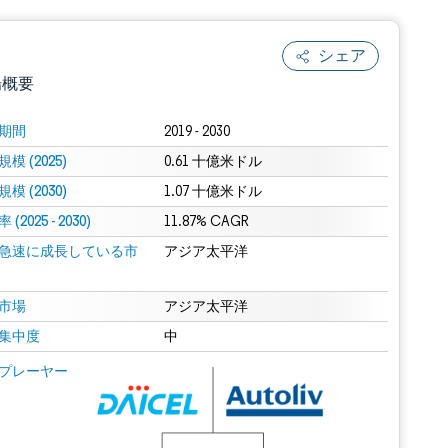
シェア
場概要
期間
2019 - 2030
模 (2025)
0.61 十億米ドル
模 (2030)
1.07 十億米ドル
(2025 - 2030)
11.87% CAGR
急速に成長している市
アジア太平洋
.0の表示が必要です。
市場
アジア太平洋
集中度
中
 Mordor Intelligence。再利用にはCC BY 4.0の表示が必要です。
プレーヤー