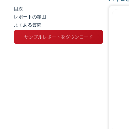
目次
マーケットスナップショット
レポートの範囲
よくある質問
市場分析
主な市場動向
セグメント分析
地理分析
競争環境
主要プレーヤー
業界の動向