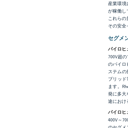
産業環境
が稼働し
これらの
その安全
セグメ
パイロヒ
700V
のパイロ
ステムの
ブリッド
ます。Rh
発に多大
途におけ
パイロヒ
画像 © Mo
400V
のセグメ