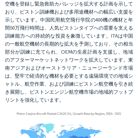
空機を登録し緊急救助カバレッジを拡大する計画を示して
おり、ピストン訓練機および多用途機材への幅広い支援を
示しています。中国民用航空飛行学院の400機の機材と年
間50万飛行時間は、人気ピストンタイプへの需要を支える
訓練能力への持続的な投資を象徴しています。ITAは中国
の一般航空機材の長期的な拡大を予測しており、その相当
部分が訓練に充てられ、OEMの生産計画を支援し、地域
のアフターマーケットネットワークを拡大しています。東
南アジアおよびオーストラリア・ニュージーランド市場
は、堅牢で経済的な機材を必要とする遠隔環境での地域シ
ャトル、航空作業、および訓練にピストン航空機を引き続
き展開し、ピストンエンジン航空機市場の地域的フットプ
リントを強化しています。