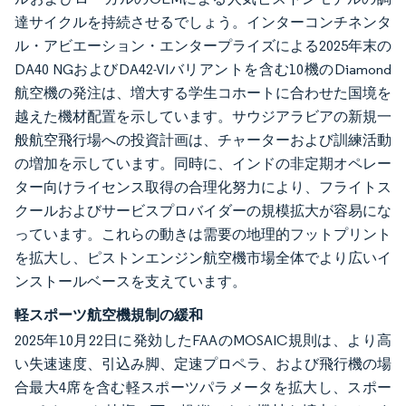
達サイクルを持続させるでしょう。インターコンチネンタ
ル・アビエーション・エンタープライズによる2025年末の
DA40 NGおよびDA42-VIバリアントを含む10機のDiamond
航空機の発注は、増大する学生コホートに合わせた国境を
越えた機材配置を示しています。サウジアラビアの新規一
般航空飛行場への投資計画は、チャーターおよび訓練活動
の増加を示しています。同時に、インドの非定期オペレー
ター向けライセンス取得の合理化努力により、フライトス
クールおよびサービスプロバイダーの規模拡大が容易にな
っています。これらの動きは需要の地理的フットプリント
を拡大し、ピストンエンジン航空機市場全体でより広いイ
ンストールベースを支えています。
軽スポーツ航空機規制の緩和
2025年10月22日に発効したFAAのMOSAIC規則は、より高
い失速速度、引込み脚、定速プロペラ、および飛行機の場
合最大4席を含む軽スポーツパラメータを拡大し、スポー