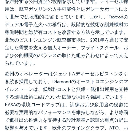
を維持する公的資金の役割を示しています。ディーゼル採
用は、航空ガソリンの入手可能性とレガシーサポートによ
り北米では段階的に留まっています。しかし、Textronの
デュアル電子点火への移行は、段階的な技術が訓練機材の
稼働時間と総所有コストを改善する方法を示しています。
北米のピストンエンジン航空機市場は、2031年を通じて安
定した需要を支える個人オーナー、フライトスクール、お
よび公的機関のバランスの取れた組み合わせによって支え
られています。
欧州のオペレーターはジェットAディーゼルピストンを引
き続き採用しており、Diamondのオーストロエンジンのマ
イルストーンは、低燃料コストと無鉛・低排出運用を支持
する環境政策に結びついた広範な採用を強調しています。
EASAの環境ロードマップは、訓練および多用途の役割に
必要な実用的なパフォーマンスを維持しながら、より静粛
で低排出の推進力を支持する設計基準と認証の重点分野に
影響を与えています。欧州のフライングクラブ、ATO、お