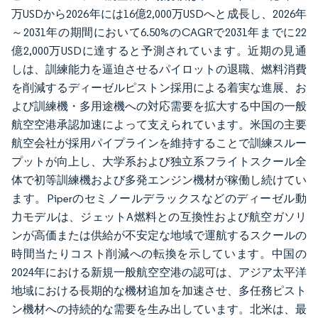
万USDから2026年には16億2,000万USDへと成長し、2026年
～2031年の期間において6.50%のCAGRで2031年までに22
億2,000万USDに達すると予測されています。近期の見通
しは、訓練能力を逼迫させるパイロットの退職、燃料消費
を削減するディーゼルピストン採用による着実な進展、お
よび訓練機・多用途機への対応需要を拡大する中国の一般
航空空港承認加速によって支えられています。米国の主要
航空会社が採用パイプラインを維持することで訓練スルー
プットが向上し、大学系および独立系フライトスクール全
体で初等訓練機および多発エンジン機材が稼働し続けてい
ます。Piperのセミノールデラックスなどのディーゼル動
力モデルは、ジェットA燃料との互換性および航空ガソリ
ンが高価または供給が不安定な地域で運航するスクールの
時間当たりコスト削減への転換を示しています。中国の
2024年における新規一般航空空港の認可は、アジア太平洋
地域における長期的な機材追加を加速させ、多任務ピスト
ン機材への持続的な需要を生み出しています。北米は、最