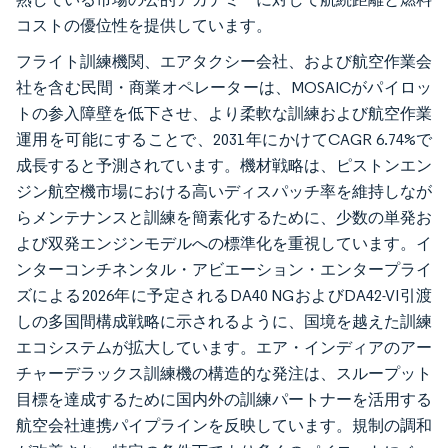
コストの優位性を提供しています。
フライト訓練機関、エアタクシー会社、および航空作業会
社を含む民間・商業オペレーターは、MOSAICがパイロッ
トの参入障壁を低下させ、より柔軟な訓練および航空作業
運用を可能にすることで、2031年にかけてCAGR 6.74%で
成長すると予測されています。機材戦略は、ピストンエン
ジン航空機市場における高いディスパッチ率を維持しなが
らメンテナンスと訓練を簡素化するために、少数の単発お
よび双発エンジンモデルへの標準化を重視しています。イ
ンターコンチネンタル・アビエーション・エンタープライ
ズによる2026年に予定されるDA40 NGおよびDA42-VI引渡
しの多国間構成戦略に示されるように、国境を越えた訓練
エコシステムが拡大しています。エア・インディアのアー
チャーデラックス訓練機の構造的な発注は、スループット
目標を達成するために国内外の訓練パートナーを活用する
航空会社連携パイプラインを反映しています。規制の調和