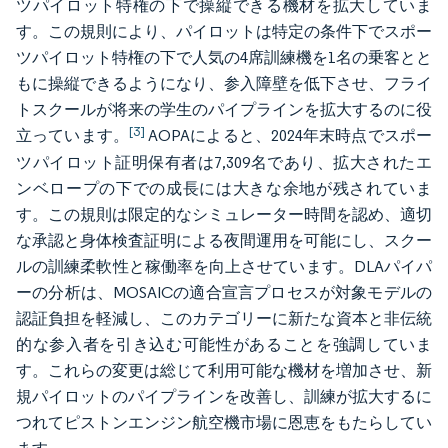
ツパイロット特権の下で操縦できる機材を拡大していま
す。この規則により、パイロットは特定の条件下でスポー
ツパイロット特権の下で人気の4席訓練機を1名の乗客とと
もに操縦できるようになり、参入障壁を低下させ、フライ
トスクールが将来の学生のパイプラインを拡大するのに役
[3]
立っています。
AOPAによると、2024年末時点でスポー
ツパイロット証明保有者は7,309名であり、拡大されたエ
ンベロープの下での成長には大きな余地が残されていま
す。この規則は限定的なシミュレーター時間を認め、適切
な承認と身体検査証明による夜間運用を可能にし、スクー
ルの訓練柔軟性と稼働率を向上させています。DLAパイパ
ーの分析は、MOSAICの適合宣言プロセスが対象モデルの
認証負担を軽減し、このカテゴリーに新たな資本と非伝統
的な参入者を引き込む可能性があることを強調していま
す。これらの変更は総じて利用可能な機材を増加させ、新
規パイロットのパイプラインを改善し、訓練が拡大するに
つれてピストンエンジン航空機市場に恩恵をもたらしてい