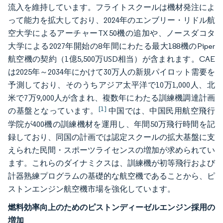
流入を維持しています。フライトスクールは機材発注によ
って能力を拡大しており、2024年のエンブリー・リドル航
空大学によるアーチャーTX 50機の追加や、ノースダコタ
大学による2027年開始の8年間にわたる最大188機のPiper
航空機の契約（1億5,500万USD相当）が含まれます。CAE
は2025年～2034年にかけて30万人の新規パイロット需要を
予測しており、そのうちアジア太平洋で10万1,000人、北
米で7万9,000人が含まれ、複数年にわたる訓練機調達計画
[1]
の基盤となっています。
中国では、中国民用航空飛行
学院が400機の訓練機材を運用し、年間50万飛行時間を記
録しており、同国の計画では認定スクールの拡大基盤に支
えられた民間・スポーツライセンスの増加が求められてい
ます。これらのダイナミクスは、訓練機が初等飛行および
計器熟練プログラムの基礎的な航空機であることから、ピ
ストンエンジン航空機市場を強化しています。
燃料効率向上のためのピストンディーゼルエンジン採用の
増加