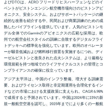
よびDTOは、AERO フリードリヒスハーフェンなどのイ
ベントがピストンエンジン航空機市場向けのピストンアビ
オニクス、安全システム、およびサポートパッケージの継
続的な改善を紹介する中、民間および商業訓練のための成
熟したパイプラインを提供しています。人気のピストンモ
デル全体でのGarminのアビオニクスの広範な採用は、欧
州での航空会社スタイルの訓練に合致するデジタルフライ
トデッキへの標準化を強化しています。欧州のオペレータ
ーが騒音低減および燃料移行措置を実施するにつれ、ディ
ーゼルピストンと改良された点火システムは、より厳格な
環境規範を持つ地域でのライフサイクルコストの管理とコ
ンプライアンスの確保に役立っています。
アジア太平洋は、中国のインフラ整備、増大する訓練需
要、およびライセンス取得と非定期運用を合理化するイン
ドなどの市場における支援政策に支えられ、CAGR 6.98%
で成長すると予測されています。中国は2024年に239の新
規一般航空空港を認可し、2025年までにより多くの一般航