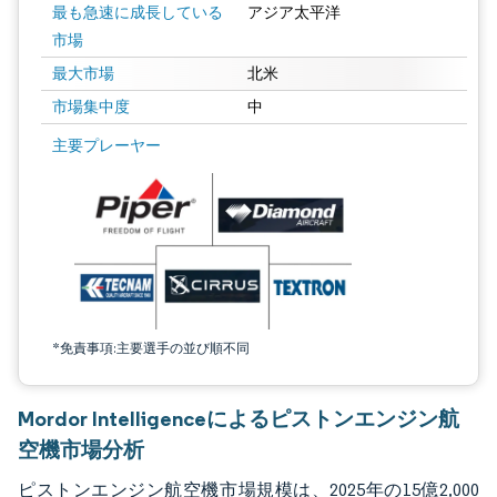
最も急速に成長している
アジア太平洋
市場
最大市場
北米
市場集中度
中
画像 © Mordor Intelligence。再利用にはCC BY 4.0の表示が必要です。
主要プレーヤー
*免責事項:主要選手の並び順不同
Mordor Intelligenceによるピストンエンジン航
空機市場分析
ピストンエンジン航空機市場規模は、2025年の15億2,000