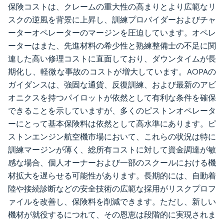
保険コストは、クレームの重大性の高まりとより広範なリ
スクの逆風を背景に上昇し、訓練プロバイダーおよびチャ
ーターオペレーターのマージンを圧迫しています。オペレ
ーターはまた、先進材料の希少性と熟練整備士の不足に関
連した高い修理コストに直面しており、ダウンタイムが長
期化し、軽微な事故のコストが増大しています。AOPAの
ガイダンスは、強固な通貨、反復訓練、および最新のアビ
オニクスを持つパイロットが依然として有利な条件を確保
できることを示していますが、多くのピストンオペレータ
ーにとって基本保険料は依然として高水準にあります。ピ
ストンエンジン航空機市場において、これらの状況は特に
訓練マージンが薄く、総所有コストに対して資金調達が敏
感な場合、個人オーナーおよび一部のスクールにおける機
材拡大を遅らせる可能性があります。長期的には、自動着
陸や接続診断などの安全技術の広範な採用がリスクプロフ
ァイルを改善し、保険料を削減できます。ただし、新しい
機材が就役するにつれて、その恩恵は段階的に実現されま