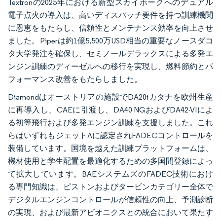
Textronの2025年における新型スカイホークへのデュアル
電子点火の導入は、高いディスパッチ要件を持つ訓練機関
に恩恵をもたらし、信頼性とメンテナンス効率を向上させ
ました。Piperは約1億5,500万USD相当の重要なノースダコ
タ大学発注を確保し、セミノールデラックスによる多発エ
ンジン訓練のディーゼルへの移行を実現し、燃料節約とパ
フォーマンス改善をもたらしました。
Diamondはオーストリアの施設でDA20iカタナを欧州生産
に再導入し、CAEに引渡し、DA40 NGおよびDA42-VIによ
る初等飛行および多発エンジン訓練を支援しました。これ
らはいずれもジェットAに認定されFADECコントロールを
装備しています。国境を越えた訓練プラットフォームは、
機材使用と学生配置を最適化するための多国間登録によっ
て拡大しています。BAEシステムズのFADEC技術におけ
る専門知識は、ピストンおよびタービンカテゴリー全体で
デジタルエンジンコントロールが信頼性の向上、予測診断
の実現、および最新アビオニクスとの統合において果たす