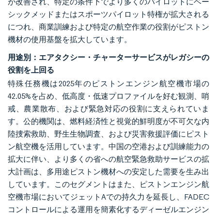
が改善され、特定の条件下でより多くのパイロットにベー
シックメッドまたはスポーツパイロット特権が拡大される
につれ、商業訓練および特定の航空作業の役割がピストン
機材の使用基盤を拡大しています。
用途別：エアタクシー・チャーターサービスがレガシーの
役割を上回る
特殊任務機は2025年のピストンエンジン航空機市場の
42.05%を占め、低高度・低速プロファイルを好む観測、哨
戒、農業散布、および緊急対応の役割に支えられていま
す。公的機関は、燃料経済性と視覚的鮮明度が不可欠な内
陸捜索救助、野生生物調査、および災害救援評価にピスト
ン航空機を活用しています。中国の空港および訓練能力の
拡大に伴い、より多くの省への航空緊急救助サービスの拡
大計画は、多用途ピストン機材への安定した需要を生み出
しています。このセグメントはまた、ピストンエンジン航
空機市場においてジェットAでの持久力を延長し、FADEC
コントロールによる運用を簡素化するディーゼルエンジン