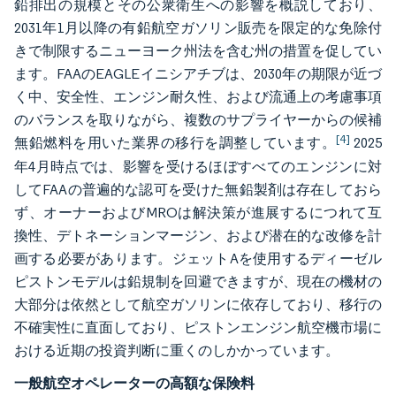
鉛排出の規模とその公衆衛生への影響を概説しており、
2031年1月以降の有鉛航空ガソリン販売を限定的な免除付
きで制限するニューヨーク州法を含む州の措置を促してい
ます。FAAのEAGLEイニシアチブは、2030年の期限が近づ
く中、安全性、エンジン耐久性、および流通上の考慮事項
のバランスを取りながら、複数のサプライヤーからの候補
[4]
無鉛燃料を用いた業界の移行を調整しています。
2025
年4月時点では、影響を受けるほぼすべてのエンジンに対
してFAAの普遍的な認可を受けた無鉛製剤は存在しておら
ず、オーナーおよびMROは解決策が進展するにつれて互
換性、デトネーションマージン、および潜在的な改修を計
画する必要があります。ジェットAを使用するディーゼル
ピストンモデルは鉛規制を回避できますが、現在の機材の
大部分は依然として航空ガソリンに依存しており、移行の
不確実性に直面しており、ピストンエンジン航空機市場に
おける近期の投資判断に重くのしかかっています。
一般航空オペレーターの高額な保険料