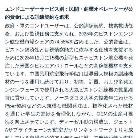
エンドユーザーサービス別：民間・商業オペレーターが公
的資金による訓練契約を追求
政府・軍のエンドユーザーは、公的訓練契約、捜索救助任
務、および監視任務に支えられ、2025年のピストンエンジ
ン航空機市場シェアの74.55%を占めました。公的資金は、
ピストン経済性と目視偵察能力に依存する任務を支援する
ために2025年12月に15機の新型セスナピストン航空機を発
注した米国シビルエアパトロールなどの高稼働機材を支え
ています。中国民用航空飛行学院は世界最大規模の訓練機
材の一つを運用し続けており、初等、計器、および多発エ
ンジンフェーズで使用される人気ピストン訓練機の数量維
持に貢献しています。ノースダコタ大学の複数年にわたる
Piper契約などの大規模な機関発注は、標準化された機材
を通じた学生の進捗を合理化しながら、OEMの生産可視
性を向上させています。ディーゼル動力構成は、ジェット
Aサプライチェーンが航空ガソリンネットワークよりも成
熟している市場の公的アカデミーに対して航続距離と燃料