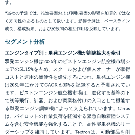
す。
*当社の予測では、推進要因および抑制要因の影響を加算的ではな
く方向性のあるものとして扱います。影響予測は、ベースライン
成長、構成効果、および変数間の相互作用を反映しています。
セグメント分析
エンジンタイプ別：単発エンジン機が訓練拡大を牽引
双発エンジン機は2025年のピストンエンジン航空機市場シ
ェアの51.15%を占め、スクールおよび個人オーナーが取得
コストと運用の簡便性を優先するにつれ、単発エンジン機
は2031年にかけてCAGR 6.83%を記録すると予測されてい
ます。ピストンエンジン航空機市場は、進化する基準の下
で初等飛行、計器、および商業格付けの入口として機能す
る単発エンジン訓練機によって支えられています。Cirrus
は、パイロットの作業負荷を軽減する緊急自動着陸システ
ムを含む安全機能を強化することで、高性能単発機のリー
ダーシップを維持しています。Textronは、可動部品を削