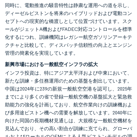
同時に、電動推進の騒音特性は静粛な運用への道を示し、
ディーゼルピストンを将来のハイブリッドおよび電動コン
セプトへの現実的な橋渡しとして位置づけています。スク
ールがジェットA機およびFADEC対応コントロールを標準
化するにつれ、訓練機関はレガシー航空ガソリンアーキテ
クチャと比較して、ディスパッチ信頼性の向上とエンジン
管理の簡素化を実現しています。
新興市場における一般航空インフラの拡大
インフラ投資は、特にアジア太平洋および中東において、
新たな訓練・多任務運用のための基盤を創出しています。
中国は2024年に239の新規一般航空空港を認可し、2025年
までにより多くの省で登録一般航空機の基盤拡大と緊急救
助能力の強化を計画しており、航空作業向けの訓練機およ
び多用途ピストン機への需要を解放しています。2040年に
向けた同国の長期機材見通しは、大規模な一般航空機材を
見込んでおり、その高い割合が訓練に充てられ、グローバ
ルおよびローカルのOEMによる人気ピストンモデルの調