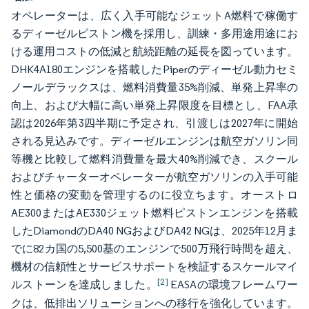
オペレーターは、広く入手可能なジェットA燃料で稼働す
るディーゼルピストン機を採用し、訓練・多用途用途にお
ける運用コストの低減と航続距離の延長を図っています。
DHK4A180エンジンを搭載したPiperのディーゼル動力セミ
ノールデラックスは、燃料消費量35%削減、単発上昇率の
向上、および大幅に高い単発上昇限度を目標とし、FAA承
認は2026年第3四半期に予定され、引渡しは2027年に開始
される見込みです。ディーゼルエンジンは航空ガソリン同
等機と比較して燃料消費量を最大40%削減でき、スクール
およびチャーターオペレーターが航空ガソリンの入手可能
性と価格の変動を管理するのに役立ちます。オーストロ
AE300またはAE330ジェット燃料ピストンエンジンを搭載
したDiamondのDA40 NGおよびDA42 NGは、2025年12月ま
でに82カ国の5,500基のエンジンで500万飛行時間を超え、
機材の信頼性とサービスサポートを検証するスケールマイ
[2]
ルストーンを達成しました。
EASAの環境フレームワー
クは、低排出ソリューションへの移行を強化しています。