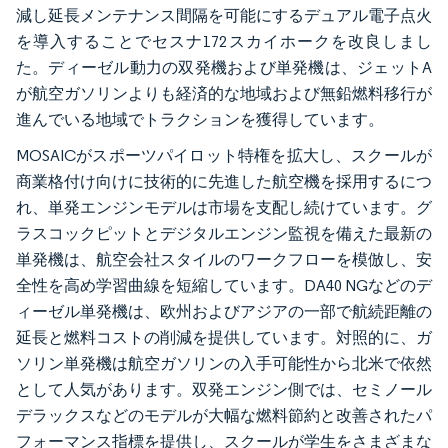
減し延長メンテナンス間隔を可能にするデュアル電子点火
を導入することでセスナ172スカイホークを改良しまし
た。ディーゼル動力の双発機および単発機は、ジェットA
が航空ガソリンよりも経済的な地域および無鉛燃料移行が
進んでいる地域でトラクションを獲得しています。
MOSAICがスポーツパイロット特権を拡大し、スクールが
商業格付け向けに技術的に先進した航空機を採用するにつ
れ、単発エンジンモデルは市場を支配し続けています。グ
ラスコックピットとデジタルエンジン監視を備えた最新の
単発機は、航空会社スタイルのワークフローを模倣し、安
全性を高め学習曲線を短縮しています。DA40 NGなどのデ
ィーゼル単発機は、欧州およびアジアの一部で航続距離の
延長と燃料コストの削減を提供しています。対照的に、ガ
ソリン単発機は航空ガソリンの入手可能性から北米で依然
として人気があります。双発エンジン側では、セミノール
デラックスなどのモデルが大幅な燃料節約と改善されたパ
フォーマンス指標を提供し、スクールが学生をさまざまな