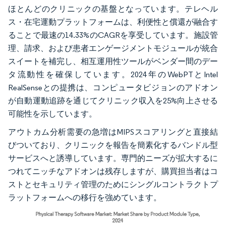
ほとんどのクリニックの基盤となっています。テレヘル
ス・在宅運動プラットフォームは、利便性と償還が融合す
ることで最速の14.33%のCAGRを享受しています。施設管
理、請求、および患者エンゲージメントモジュールが統合
スイートを補完し、相互運用性ツールがベンダー間のデー
タ流動性を確保しています。2024年のWebPTとIntel
RealSenseとの提携は、コンピュータビジョンのアドオン
が自動運動追跡を通じてクリニック収入を25%向上させる
可能性を示しています。
アウトカム分析需要の急増はMIPSスコアリングと直接結
びついており、クリニックを報告を簡素化するバンドル型
サービスへと誘導しています。専門的ニーズが拡大するに
つれてニッチなアドオンは残存しますが、購買担当者はコ
ストとセキュリティ管理のためにシングルコントラクトプ
ラットフォームへの移行を強めています。