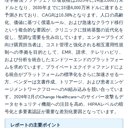
理学療法ソフトウェア市場規模は2025年に14億3,000万米
ドルとなり、2030年までに23億4,000万米ドルに達すると
予測されており、CAGRは10.38%となります。人口の高齢
化、価値に基づく償還ルール、および急速なクラウド移行
という複合的な要因が、クリニックに技術基盤の近代化を
促し、堅調な需要を生み出しています。エンタープライズ
向け購買担当者は、コスト管理と強化される相互運用性規
制への準拠を目的として、EMR、請求、テレリハビリ、
および分析を統合したエンドツーエンドのプラットフォー
ムを求めています。プライベートエクイティファンドによ
る統合がプラットフォームの標準化をさらに加速させる一
方、ベンダーは文書作成、トリアージ、および患者エンゲ
ージメントワークフローへのAI組み込みを競い合っていま
す。2024年2月のChange Healthcareへのサイバー攻撃もデ
ータセキュリティ機能への注目を高め、HIPAAレベルの暗
号化と多要素認証が重要な差別化要因となっています。
レポートの主要ポイント