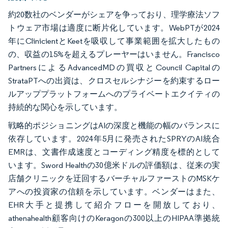
約20数社のベンダーがシェアを争っており、理学療法ソフ
トウェア市場は適度に断片化しています。WebPTが2024
年にClinicientとKeetを吸収して事業範囲を拡大したもの
の、収益の15%を超えるプレーヤーはいません。Francisco
PartnersによるAdvancedMDの買収とCouncil Capitalの
StrataPTへの出資は、クロスセルシナジーを約束するロー
ルアッププラットフォームへのプライベートエクイティの
持続的な関心を示しています。
戦略的ポジショニングはAIの深度と機能の幅のバランスに
依存しています。2024年5月に発売されたSPRYのAI統合
EMRは、文書作成速度とコーディング精度を標的として
います。Sword Healthの30億米ドルの評価額は、従来の実
店舗クリニックを迂回するバーチャルファーストのMSKケ
アへの投資家の信頼を示しています。ベンダーはまた、
EHR大手と提携して紹介フローを開放しており、
athenahealth顧客向けのKeragonの300以上のHIPAA準拠統