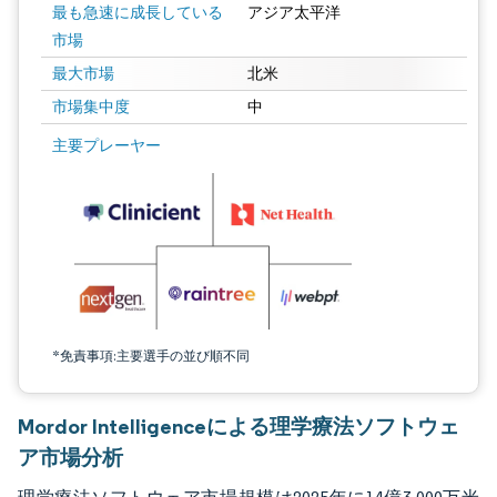
最も急速に成長している
アジア太平洋
市場
最大市場
北米
市場集中度
中
画像 © Mordor Intelligence。再利用にはCC BY 4.0の表示が必要です。
主要プレーヤー
*免責事項:主要選手の並び順不同
Mordor Intelligenceによる理学療法ソフトウェ
ア市場分析