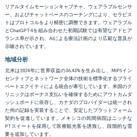
リアルタイムモーションキャプチャ、ウェアラブルセンサ
ー、およびチャットベースのコーチングにより、セラピス
トはプロトコルをより精密に調整できます。ウェアラブル
とChatGPT-4を組み合わせた初期試験では有望なアドヒア
ランス率が示され、AIによる療法計画のより広範な普及が
示唆されています。
地域分析
北米は2024年に世界収益の36.43%を生み出し、MIPSイン
センティブとネットワーク全体の技術を標準化するプライ
ベートエクイティによる統合が牽引しています。米国のク
リニックはボーナス支払いを確保するためにアウトカムダ
ッシュボードに依存し、カナダのプロバイダーは統一され
た州の記録を実装することで、安定したプラットフォーム
契約を促進しています。メキシコの民間病院はニッチな
PTスイートを採用して医療観光客を誘致し、段階的な需
要を追加しています。