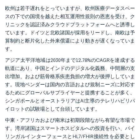
欧州は若干遅れをとっていますが、欧州医療データスペー
スの下での国境を越えた相互運用性規則の恩恵を受け、ク
リニックを認証済みクラウドプラットフォームへと誘導し
ています。ドイツと北欧諸国が採用をリードし、南欧は予
算制約と断片化した外来償還により動きが遅くなっていま
す。
アジア太平洋地域は2030年まで12.78%のCAGRを達成する
軌道にあり、中国とインドのデジタル化義務、中間層の支
出増加、および筋骨格系疾患負担の増大が後押ししていま
す。現地ベンダーは国内の言語および規制ニーズに対応す
るためにグローバルサプライヤーと提携することが多く、
シンガポールとオーストラリアはAI主導のテレリハビリパ
イロットの試験場として台頭しています。
中東・アフリカおよび南米は初期段階ながら有望な市場で
す。湾岸諸国はスマートホスピタルへの投資を行い、バイ
リンガルインターフェースとHL7/FHIR接続性を必要とし