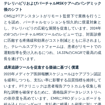
テレリハビリおよびバーチャルMSKケアへのパンデミック
後のシフト
CMSはPTアシスタントがリモート監督下で業務を行うこ
とを認め、バーチャルセッションを恒久的に償還対象と
し、テレリハビリの広範な展開を促進しています。2024年
の8つのバーチャルMSKツールのレビューでは、対面診療
に匹敵する疼痛緩和効果がコスト削減とともに示されまし
た。テレヘルスプラットフォームは、患者がリモートでの
運動指導を受け入れるにつれ、14.33%のCAGRで最高の成
長を遂げています。
成果追跡ツールを促進する価値に基づく償還
2025年メディケア医師報酬スケジュールはケアプラン認証
を緩和しつつも、支払い率に影響する品質指標を維持して
います。PTクリニックは患者報告アウトカムを収集し有
利な調整を確保するために、適格臨床データレジストリへ
の依存度を高めています。EMRにPROダッシュボードを
組み込んだベンダーは、支払者に精通した顧客に対して優