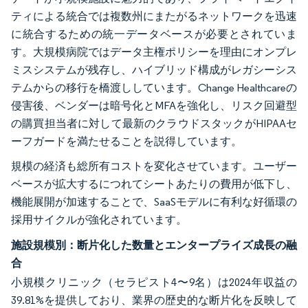
ティによる統合では複数州にまたがるネットワークを迅速
に統合するための統一データベースが必要とされていま
す。大規模病院ではデータ主権ポリシーを理由にオンプレ
ミスシステムが残存し、ハイブリッド構成がレガシーシス
テムからの移行を橋渡ししています。Change Healthcareの
侵害後、ベンダーは暗号化とMFAを強化し、リスク回避型
の購買担当者に対して最新のクラウドスタックがHIPAAセ
ーフガードを満たせることを説得しています。
規模の経済も総所有コストを変化させています。ユーザー
ベースが拡大するにつれてシートあたりの費用が低下し、
機能展開が加速することで、SaaSモデルに有利な好循環の
採用サイクルが強化されています。
施設規模別：断片化した数量とエンタープライズ成長の融
合
小規模クリニック（セラピスト4〜9名）は2024年収益の
39.81%を提供しており、業界の歴史的な断片化を反映して