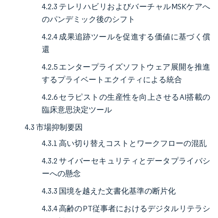
4.2.3 テレリハビリおよびバーチャルMSKケアへ
のパンデミック後のシフト
4.2.4 成果追跡ツールを促進する価値に基づく償
還
4.2.5 エンタープライズソフトウェア展開を推進
するプライベートエクイティによる統合
4.2.6 セラピストの生産性を向上させるAI搭載の
臨床意思決定ツール
4.3 市場抑制要因
4.3.1 高い切り替えコストとワークフローの混乱
4.3.2 サイバーセキュリティとデータプライバシ
ーへの懸念
4.3.3 国境を越えた文書化基準の断片化
4.3.4 高齢のPT従事者におけるデジタルリテラシ