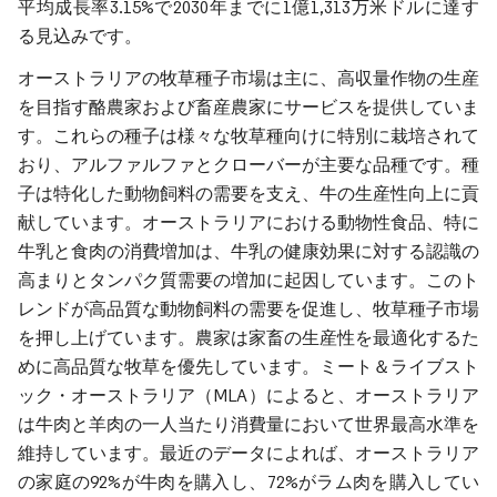
平均成長率3.15%で2030年までに1億1,313万米ドルに達す
る見込みです。
オーストラリアの牧草種子市場は主に、高収量作物の生産
を目指す酪農家および畜産農家にサービスを提供していま
す。これらの種子は様々な牧草種向けに特別に栽培されて
おり、アルファルファとクローバーが主要な品種です。種
子は特化した動物飼料の需要を支え、牛の生産性向上に貢
献しています。オーストラリアにおける動物性食品、特に
牛乳と食肉の消費増加は、牛乳の健康効果に対する認識の
高まりとタンパク質需要の増加に起因しています。このト
レンドが高品質な動物飼料の需要を促進し、牧草種子市場
を押し上げています。農家は家畜の生産性を最適化するた
めに高品質な牧草を優先しています。ミート＆ライブスト
ック・オーストラリア（MLA）によると、オーストラリア
は牛肉と羊肉の一人当たり消費量において世界最高水準を
維持しています。最近のデータによれば、オーストラリア
の家庭の92%が牛肉を購入し、72%がラム肉を購入してい