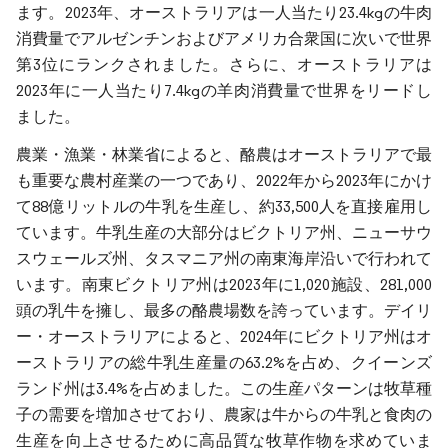
ます。2023年、オーストラリアは一人当たり23.4kgの牛肉
消費量でアルゼンチンおよびアメリカ合衆国に次いで世界
第3位にランクされました。さらに、オーストラリアは
2023年に一人当たり7.4kgの羊肉消費量で世界をリードし
ました。
農業・漁業・林業省によると、酪農はオーストラリアで最
も重要な農村産業の一つであり、2022年から2023年にかけ
て88億リットルの牛乳を生産し、約33,500人を直接雇用し
ています。牛乳生産の大部分はビクトリア州、ニューサウ
スウェールズ州、タスマニア州の南東海岸沿いで行われて
います。南東ビクトリア州は2023年に1,020施設、281,000
頭の乳牛を擁し、最多の酪農場数を誇っています。デイリ
ー・オーストラリアによると、2024年にビクトリア州はオ
ーストラリアの総牛乳生産量の63.2%を占め、クイーンズ
ランド州は3.4%を占めました。この生産パターンは牧草種
子の需要を増加させており、農家は牛からの牛乳と食肉の
生産を向上させるために高品質な牧草作物を求めていま