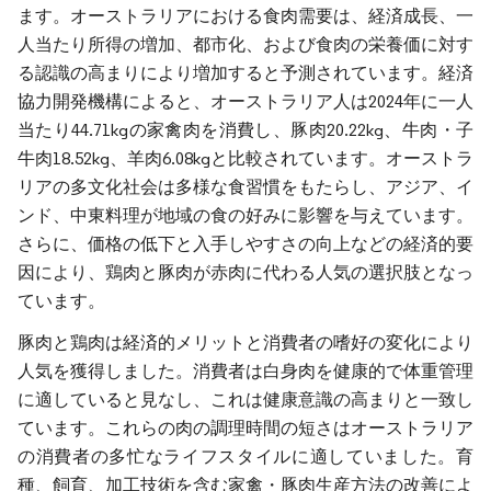
ます。オーストラリアにおける食肉需要は、経済成長、一
人当たり所得の増加、都市化、および食肉の栄養価に対す
る認識の高まりにより増加すると予測されています。経済
協力開発機構によると、オーストラリア人は2024年に一人
当たり44.71kgの家禽肉を消費し、豚肉20.22kg、牛肉・子
牛肉18.52kg、羊肉6.08kgと比較されています。オーストラ
リアの多文化社会は多様な食習慣をもたらし、アジア、イ
ンド、中東料理が地域の食の好みに影響を与えています。
さらに、価格の低下と入手しやすさの向上などの経済的要
因により、鶏肉と豚肉が赤肉に代わる人気の選択肢となっ
ています。
豚肉と鶏肉は経済的メリットと消費者の嗜好の変化により
人気を獲得しました。消費者は白身肉を健康的で体重管理
に適していると見なし、これは健康意識の高まりと一致し
ています。これらの肉の調理時間の短さはオーストラリア
の消費者の多忙なライフスタイルに適していました。育
種、飼育、加工技術を含む家禽・豚肉生産方法の改善によ