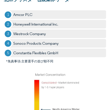
Amcor PLC
Honeywell International Inc.
Westrock Company
Sonoco Products Company
Constantia Flexibles GmbH
*免責事項:主要選手の並び順不同