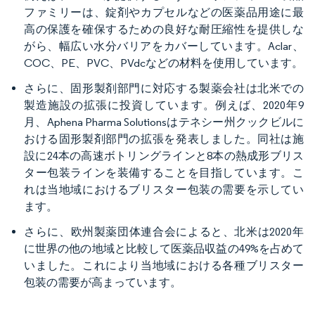
ファミリーは、錠剤やカプセルなどの医薬品用途に最
高の保護を確保するための良好な耐圧縮性を提供しな
がら、幅広い水分バリアをカバーしています。Aclar、
COC、PE、PVC、PVdcなどの材料を使用しています。
さらに、固形製剤部門に対応する製薬会社は北米での
製造施設の拡張に投資しています。例えば、2020年9
月、Aphena Pharma Solutionsはテネシー州クックビルに
おける固形製剤部門の拡張を発表しました。同社は施
設に24本の高速ボトリングラインと8本の熱成形ブリス
ター包装ラインを装備することを目指しています。こ
れは当地域におけるブリスター包装の需要を示してい
ます。
さらに、欧州製薬団体連合会によると、北米は2020年
に世界の他の地域と比較して医薬品収益の49%を占めて
いました。これにより当地域における各種ブリスター
包装の需要が高まっています。