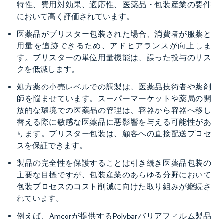
特性、費用対効果、適応性、医薬品・包装産業の要件
において高く評価されています。
医薬品がブリスター包装された場合、消費者が服薬と
用量を追跡できるため、アドヒアランスが向上しま
す。ブリスターの単位用量機能は、誤った投与のリス
クを低減します。
処方薬の小売レベルでの調製は、医薬品技術者や薬剤
師を悩ませています。スーパーマーケットや薬局の開
放的な環境での医薬品の管理は、容器から容器へ移し
替える際に敏感な医薬品に悪影響を与える可能性があ
ります。ブリスター包装は、顧客への直接配送プロセ
スを保証できます。
製品の完全性を保護することは引き続き医薬品包装の
主要な目標ですが、包装産業のあらゆる分野において
包装プロセスのコスト削減に向けた取り組みが継続さ
れています。
例えば、Amcorが提供するPolybarバリアフィルム製品