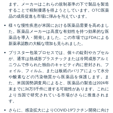
ます。メーカーはこれらの規制基準の下で製品を製造
することで税制優遇を得ようとしています。OTC医薬
品の成長促進も市場に弾みを与えています。
様々な慢性疾患が米国における医薬品需要を高めまし
た。医薬品メーカーは高度な有効性を持つ効果的な医
薬品を導入・開発しました。この市場ではFDAによる
新薬承認数の大幅な増加も見られました。
ブリスター包装プロセスでは、個々の錠剤やカプセル
が、通常は熱成形プラスチックまたは冷間成形アルミ
ニウムで作られた独自のキャビティ内に密封され、フ
ォイル、フィルム、または板紙のバリアによって水分
や酸素などの汚染物質から医薬品を保護します。ま
た、米国国勢調査局によると、医薬品の製造は2024年
末までに36万5千件に達する可能性があります。これに
より当国で研究されている市場がさらに推進されま
す。
さらに、感染拡大によりCOVID-19ワクチン開発に向け