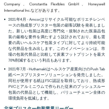
Company、Constantia Flexibles GmbH、Honeywell
International Inc.などがあります。
2021年4月 - Amcorはリサイクル可能なポリエチレンベ
ースの熱成形ブリスター包装の顧客試験を発表しまし
た。新しい包装は高度に専門化・規制された医薬品包
装の厳格な要件を満たすよう設計されており、最も需
要の高いヘルスケア包装タイプに対してより持続可能
な代替品を生み出します。このイノベーションは、市
場の包装代替品と比較して炭素フットプリントを最大
70%削減するという利点もあります。
2021年7月 - Huthamakiはヘルスケア産業向けのPush Tab
紙ベースブリスターソリューションを発売しました。
同社が使用する紙はFSC認証を取得しており、熱成形
PVCとアルミニウムで作られた従来のプッシュスルー
包装の代替品として機能し、バリューチェーン全体の
環境負荷を低減します。
北米ブリスター包装業界リーダー