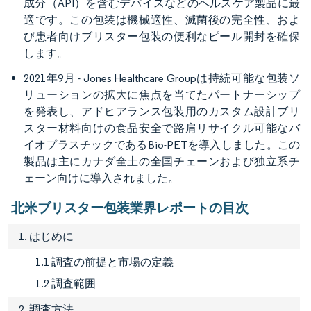
成分（API）を含むデバイスなどのヘルスケア製品に最
適です。この包装は機械適性、滅菌後の完全性、およ
び患者向けブリスター包装の便利なピール開封を確保
します。
2021年9月 - Jones Healthcare Groupは持続可能な包装ソ
リューションの拡大に焦点を当てたパートナーシップ
を発表し、アドヒアランス包装用のカスタム設計ブリ
スター材料向けの食品安全で路肩リサイクル可能なバ
イオプラスチックであるBio-PETを導入しました。この
製品は主にカナダ全土の全国チェーンおよび独立系チ
ェーン向けに導入されました。
北米ブリスター包装業界レポートの目次
1. はじめに
1.1 調査の前提と市場の定義
1.2 調査範囲
2. 調査方法