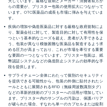
大しています。厳格な規制とメーカー・消費者双方か
らの需要が、ブリスター包装の使用拡大につながって
います。OTC医薬品の成長も市場に弾みを与えていま
す。
疾病の増加や偽造医薬品に対する厳格な政府規制によ
り、製薬会社に対して、製造目的に対して有用性を保
つという基本的なニーズを超え、患者が入手できるよ
う、包装が異なり模倣困難な医薬品を製造するよう求
める圧力が高まっており、これが市場を牽引する重要
な要因の一つとなっています。ブリスター包装は、紙
幣認証システムなどの偽造防止システムの効率的な手
段を提供します。
サプライチェーン全体にわたって個別のセキュリティ
を提供できる可能性から、包装の外側に貼付されたシ
ールとともに展開されるRFID（無線周波数識別タグ）
などの革新的技術のブリスターへの活用が増加してい
ます。ブリスター内のサンプルの汚染は、保護バリア
が破られた場合、すなわち単一のカプセルまたは錠剤