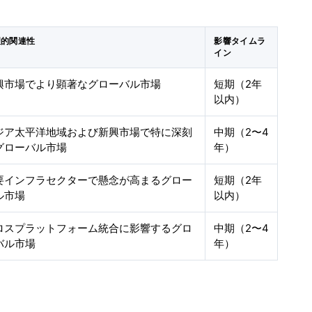
理的関連性
影響タイムラ
イン
興市場でより顕著なグローバル市場
短期（2年
以内）
ジア太平洋地域および新興市場で特に深刻
中期（2〜4
グローバル市場
年）
要インフラセクターで懸念が高まるグロー
短期（2年
ル市場
以内）
ロスプラットフォーム統合に影響するグロ
中期（2〜4
バル市場
年）