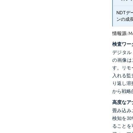
NDT
ンの成
情報源: Mord
検査ワー
デジタル
の画像は
す。リモ
入れる監
り返し溶
から戦略
高度なア
畳み込み
検知を3
ることを