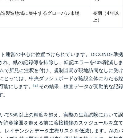
先進製造地域に集中するグローバル市場
長期（4年以
上）
運営の中心に位置づけられています。DICONDE準拠
れ、紙の記録簿を排除し、転記エラーを40%削減しま
ムで所見に注釈を付け、規制当局が現地訪問なしに受け
ーにとっては、中央ダッシュボードが施設全体にわたる繰
[2]
可能にします。
その結果、検査データが受動的な記録
す。
いて95%以上の精度を超え、実際の生産試験において誤
裂が許容範囲を超える前に溶接補修のスケジュールを立て
、レイテンシとデータ主権リスクを低減します。AIのパ