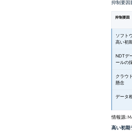
抑制要因
抑制要因
ソフト
高い初
NDTデ
ールの
クラウ
懸念
データ
情報源: Mord
高い初期