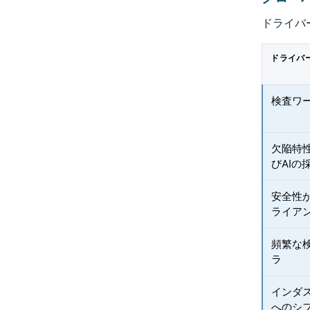
ドライバ
ドライバ
検査ワ
欠陥特
びAIの
安全性
ライア
頻繁な
ラ
インダ
へのシ