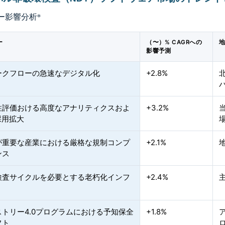
ー影響分析
*
ー
（〜）% CAGRへの
影響予測
ークフローの急速なデジタル化
+2.8%
性評価おける高度なアナリティクスおよ
+3.2%
採用拡大
が重要な産業における厳格な規制コンプ
+2.1%
ンス
検査サイクルを必要とする老朽化インフ
+2.4%
ストリー4.0プログラムにおける予知保全
+1.8%
フト