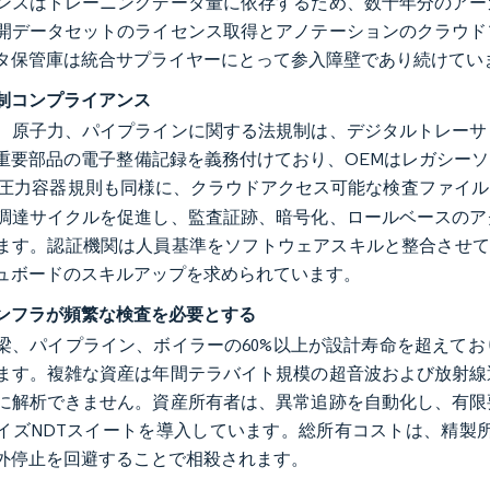
ンスはトレーニングデータ量に依存するため、数十年分のアー
開データセットのライセンス取得とアノテーションのクラウド
タ保管庫は統合サプライヤーにとって参入障壁であり続けてい
制コンプライアンス
、原子力、パイプラインに関する法規制は、デジタルトレーサ
重要部品の電子整備記録を義務付けており、OEMはレガシー
圧力容器規則も同様に、クラウドアクセス可能な検査ファイル
調達サイクルを促進し、監査証跡、暗号化、ロールベースのア
ます。認証機関は人員基準をソフトウェアスキルと整合させており
ュボードのスキルアップを求められています。
ンフラが頻繁な検査を必要とする
梁、パイプライン、ボイラーの60%以上が設計寿命を超えて
ます。複雑な資産は年間テラバイト規模の超音波および放射線
に解析できません。資産所有者は、異常追跡を自動化し、有限
イズNDTスイートを導入しています。総所有コストは、精製所
外停止を回避することで相殺されます。