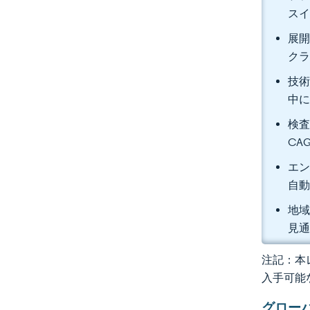
スイ
展開
クラ
技術
中に
検査
CA
エン
自動
地域
見
注記：本レ
入手可能
グロー