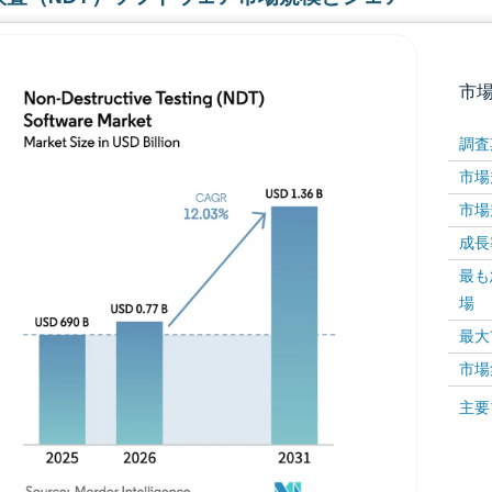
市
調査
市場規
市場規
成長率 
最も
場
画像 © Mordor Intelligence。再利用にはCC BY 4
最大
市場
画像 ©
主要