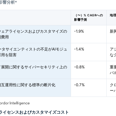
影響分析
*
（〜）% CAGRへの
地
影響予測
ウェアライセンスおよびカスタマイズの
-1.9%
新
期費用
ータサイエンティストの不足がAIモジュ
-1.4%
ア
採用を阻害
な
ド展開に関するサイバーセキリティ上の
-0.8%
重
バ
相互運用性に関する標準の断片化
-0.7%
ク
ー
or Intelligence
ライセンスおよびカスタマイズコスト