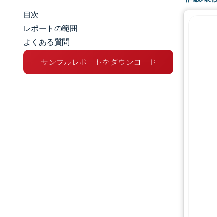
目次
市場規模とシェア
レポートの範囲
よくある質問
市場分析
トレンドとインサイト
セグメント分析
地理分析
競争環境
主要プレーヤー
業界の動向