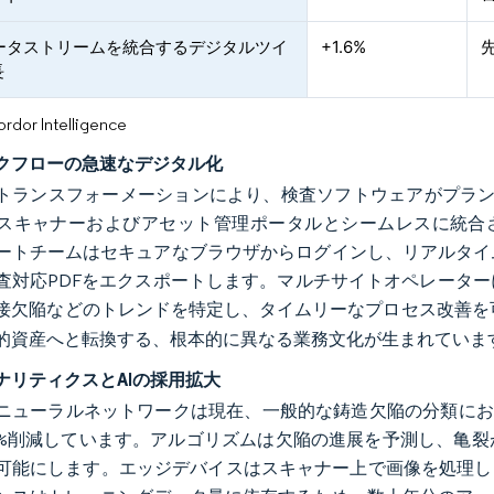
データストリームを統合するデジタルツイ
+1.6%
長
or Intelligence
クフローの急速なデジタル化
トランスフォーメーションにより、検査ソフトウェアがプラント
スキャナーおよびアセット管理ポータルとシームレスに統合さ
ートチームはセキュアなブラウザからログインし、リアルタイ
査対応PDFをエクスポートします。マルチサイトオペレータ
接欠陥などのトレンドを特定し、タイムリーなプロセス改善を
的資産へと転換する、根本的に異なる業務文化が生まれていま
ナリティクスとAIの採用拡大
ニューラルネットワークは現在、一般的な鋳造欠陥の分類にお
0%削減しています。アルゴリズムは欠陥の進展を予測し、亀
可能にします。エッジデバイスはスキャナー上で画像を処理し