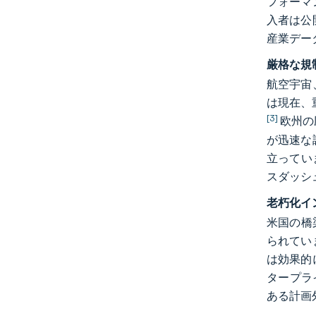
フォーマ
入者は公
産業デー
厳格な規
航空宇宙
は現在、
[3]
欧州の
が迅速な
立ってい
スダッシ
老朽化イ
米国の橋
られてい
は効果的
タープラ
ある計画