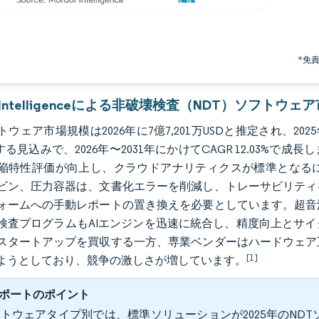
*免
or Intelligenceによる非破壊検査（NDT）ソフトウ
トウェア市場規模は2026年に7億7,201万USDと推定され、2025年
する見込みで、2026年〜2031年にかけてCAGR 12.03
陥特性評価が向上し、クラウドアナリティクスが標準となる
ビン、圧力容器は、文書化エラーを削減し、トレーサビリティ
ォームへの手動レポートの置き換えを必要としています。超音
検査プログラムもAIエンジンを迅速に統合し、精度向上とサ
スタートアップを買収する一方、専業ベンダーはハードウェア
[1]
ようとしており、競争の激しさが増しています。
ポートのポイント
トウェアタイプ別では、標準ソリューションが2025年のNDT