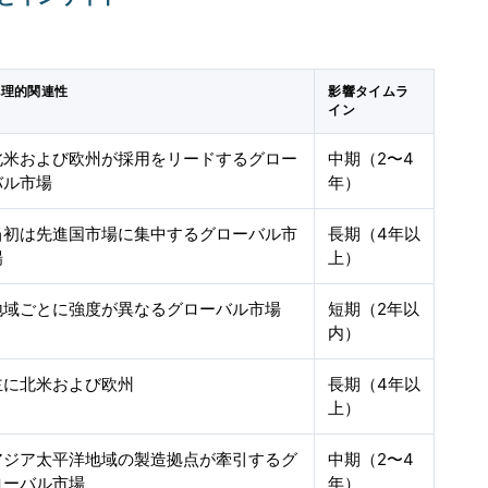
地理的関連性
影響タイムラ
イン
北米および欧州が採用をリードするグロー
中期（2〜4
バル市場
年）
当初は先進国市場に集中するグローバル市
長期（4年以
場
上）
地域ごとに強度が異なるグローバル市場
短期（2年以
内）
主に北米および欧州
長期（4年以
上）
アジア太平洋地域の製造拠点が牽引するグ
中期（2〜4
ローバル市場
年）