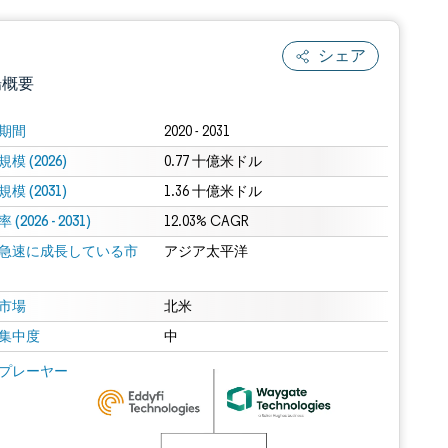
シェア
場概要
期間
2020 - 2031
模 (2026)
0.77 十億米ドル
模 (2031)
1.36 十億米ドル
(2026 - 2031)
12.03% CAGR
急速に成長している市
アジア太平洋
.0の表示が必要です。
市場
北米
集中度
中
 Mordor Intelligence。再利用にはCC BY 4.0の表示が必要です。
プレーヤー