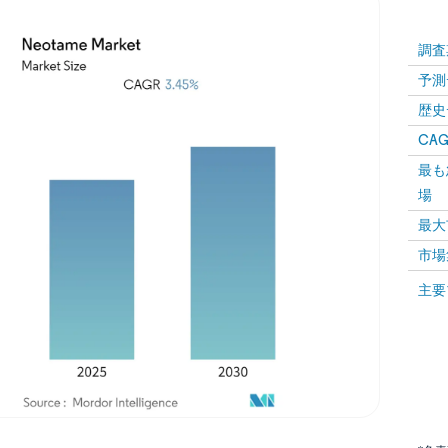
調査
予測
歴史
CAG
最も
場
最大
市場
主要
画像 © Mordor Intelligence。再利用にはCC BY 4.0の表示が必要です。