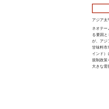
画像 © Mo
アジア太
ネオテー
る要因と
が、アジ
甘味料市
インド）
規制政策
大きな需