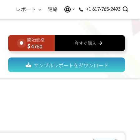
レポート
連絡
+1 617-765-2493
4750