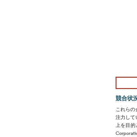
画像 © Mo
競合状
これらの
注力して
上を目的と
Corporat