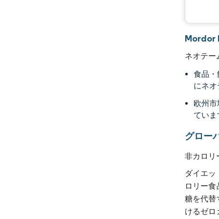
Mordo
ネオテー
食品・
にネオ
欧州市
ていま
グロー
非カロリ
ダイエッ
ロリー食
糖を代替
けるゼロ