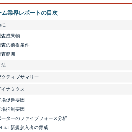
ーム業界レポートの目次
めに
 調査成果物
2 調査の前提条件
 調査範囲
方法
グゼクティブサマリー
場ダイナミクス
1 市場促進要因
2 市場抑制要因
3 ポーターのファイブフォース分析
4.3.1 新規参入者の脅威