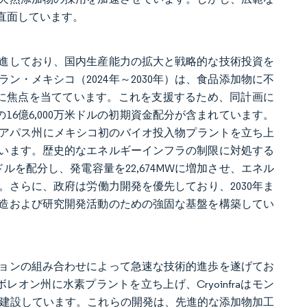
直面しています。
進しており、国内生産能力の拡大と戦略的な技術投資を
・メキシコ（2024年～2030年）は、食品添加物に不
替に焦点を当てています。これを支援するため、同計画に
16億6,000万米ドルの初期資金配分が含まれています。
チアパス州にメキシコ初のバイオ投入物プラントを立ち上
います。歴史的なエネルギーインフラの制限に対処する
ドルを配分し、発電容量を22,674MWに増加させ、エネル
さらに、政府は労働力開発を優先しており、2030年ま
製造および研究開発活動のための強固な基盤を構築してい
ョンの組み合わせによって急速な技術的進歩を遂げてお
ボレオン州に水素プラントを立ち上げ、Cryoinfraはモン
設を建設しています。これらの開発は、先進的な添加物加工