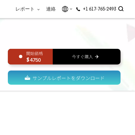
レポート
連絡
+1 617-765-2493
4750