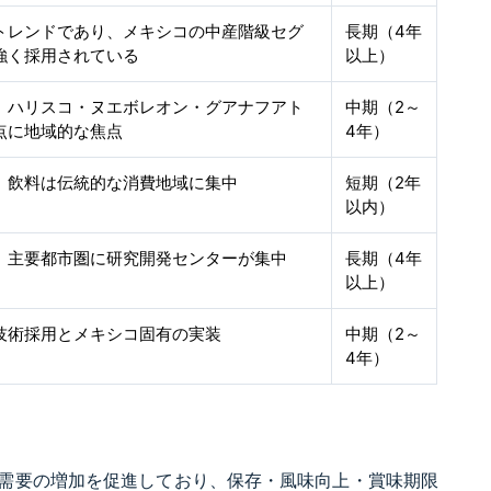
トレンドであり、メキシコの中産階級セグ
長期（4年
強く採用されている
以上）
、ハリスコ・ヌエボレオン・グアナフアト
中期（2～
点に地域的な焦点
4年）
、飲料は伝統的な消費地域に集中
短期（2年
以内）
、主要都市圏に研究開発センターが集中
長期（4年
以上）
技術採用とメキシコ固有の実装
中期（2～
4年）
需要の増加を促進しており、保存・風味向上・賞味期限