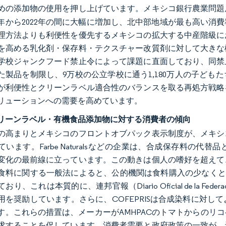
めの添加物の使用を押し上げています。メキシコ銀行農業問題
16年から2022年の間に大幅に増加し、北中部地域が最も高い
理方法よりも利便性を優先するメキシコの拡大する中産階級に
を高める乳化剤・保存料・テクスチャー改質剤に対して大きな
学校ジャンクフード禁止令によって課題に直面しており、同禁
た製品を制限し、9万校の公立学校に通う1,180万人の子ど
が利便性とクリーンラベル適合性のバランスを取る再処方戦略
リューションへの需要を高めています。
リーンラベル・有機食品添加物に対する消費者の傾向
の高まりとメキシコのフロントオブパック表示制度が、メキシ
ています。Farbe Naturalsなどの企業は、合成保存料の
変化の最前線に立っています。この動きは個人の嗜好を超えて
食料に関する一般法によると、公的機関は食料購入の少なくと
おり、これは本質的に、連邦官報（Diario Oficial de la 
用を奨励しています。さらに、COFEPRISは合成染料に対
す。これらの措置は、メーカーがAMHPACのトマトからのリ
求することを促しています。消費者需要と政府政策の一致が、