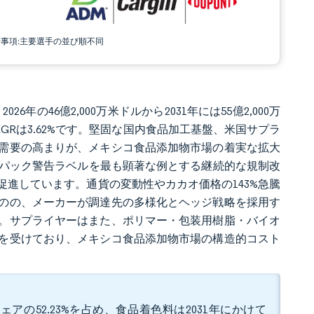
責事項:主要選手の並び順不同
6年の46億2,000万米ドルから2031年には55億2,000万
AGRは3.62%です。堅固な国内食品加工基盤、米国サプラ
需要の高まりが、メキシコ食品添加物市場の着実な拡大
オブパック警告ラベルを最も顕著な例とする継続的な規制改
進しています。通貨の変動性やカカオ価格の143%急騰
のの、メーカーが調達先の多様化とヘッジ戦略を採用す
。サプライヤーはまた、ポリマー・包装用樹脂・バイオ
を受けており、メキシコ食品添加物市場の構造的コスト
アの52.23%を占め、食品着色料は2031年にかけて