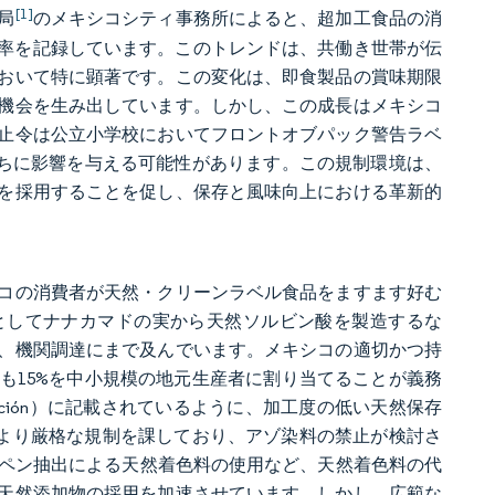
[1]
局
のメキシコシティ事務所によると、超加工食品の消
消費率を記録しています。このトレンドは、共働き世帯が伝
おいて特に顕著です。この変化は、即食製品の賞味期限
機会を生み出しています。しかし、この成長はメキシコ
止令は公立小学校においてフロントオブパック警告ラベ
もたちに影響を与える可能性があります。この規制環境は、
を採用することを促し、保存と風味向上における革新的
コの消費者が天然・クリーンラベル食品をますます好む
代替品としてナナカマドの実から天然ソルビン酸を製造するな
、機関調達にまで及んでいます。メキシコの適切かつ持
も15%を中小規模の地元生産者に割り当てることが義務
Federación）に記載されているように、加工度の低い天然保存
してより厳格な規制を課しており、アゾ染料の禁止が検討さ
コペン抽出による天然着色料の使用など、天然着色料の代
天然添加物の採用を加速させています。しかし、広範な