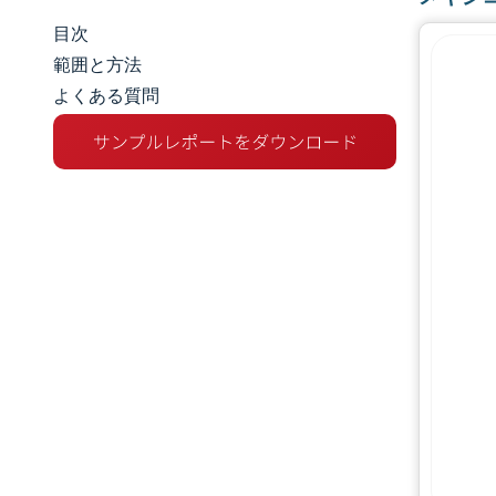
目次
市場規模とシェア
範囲と方法
よくある質問
市場分析
トレンドとインサイト
セグメント分析
地理分析
規制環境
バリューチェーン分析
競争環境
主要プレーヤー