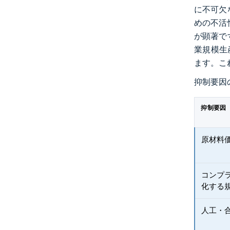
に不可欠
めの不活
が顕著で
業規模生
ます。こ
抑制要因
抑制要因
原材料
コンプ
化する
人工・