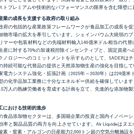
ストプレミアムや技術的なパフォーマンスの限界を含む障壁に
産業の成長を支援する政府の取り組み
政府の包括的な産業政策フレームワークが食品加工の成長を促
加物市場の拡大を牽引しています。シェインバウム大統領のプラン
リマーや包装材料などの先端材料輸入140億米ドル相当の代
生産に対する70%の加速税控除インセンティブと、固定資産への
クノロジーへのコミットメントを示すものとして、SADERは
の持続可能な代替品の提供と天然添加物生産の強化を目指して
電力システム強化・拡張計画（2025年～2030年）は224億米
型の化学品加工業務に十分なエネルギー供給を確保しています。
15万人の熟練労働者を育成する計画を立て、先進的な添加物
工における技術的進歩
の食品添加物セクターは、多国籍企業の投資と国内イノベーシ
率と製品品質の両方を向上させています。Air Liquideはヌエ
酸素・窒素・アルゴンの日産能力2,000トン超の空気分離施