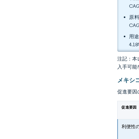
CA
原料
CA
用途
4.
注記：本レ
入手可能
メキシ
促進要因
促進要因
利便性