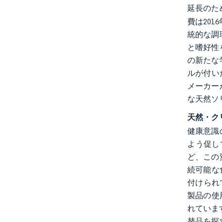
延長のた
費は20
統的な調
と嗜好性
の新たな
ルが付い
メーカー
な天然ソ
天然・ク
健康意識
よう促し
ど、この
続可能な
付けられて
製品の使
れていま
替品を探