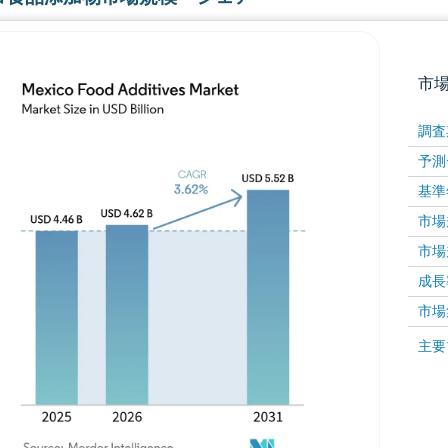
市
調査
予測
基準
市場規
市場規
成長率 
画像 © Mordor Intelligence。再利用にはCC BY 4
市場
画像 ©
主要