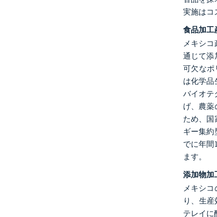
実施はコ
食品加工
メキシコ
通じて添
可欠なポ
は化学品
バイオテ
げ、農薬
ため、国家
ギー集約
でに年間
ます。
添加物加
メキシコ
り、生産効
テレイに