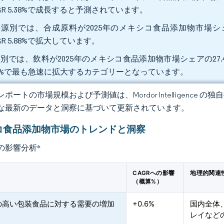
GR 5.38%で成長すると予測されています。
源別では、合成原料が2025年のメキシコ食品添加物市場シェア
GR 5.88%で拡大しています。
別では、飲料が2025年のメキシコ食品添加物市場シェアの27.4
18%で最も急速に拡大するカテゴリーとなっています。
ポートの市場規模および予測値は、Mordor Intelligence
な最新のデータと洞察に基づいて更新されています。
コ食品添加物市場のトレンドと洞察
の影響分析
*
CAGRへの影響
地理的関連
（概算%）
の高い包装食品に対する需要の増加
+0.6%
国内全体
レイなど