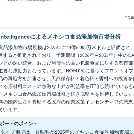
*免
r Intelligenceによるメキシコ食品添加物市場分析
品添加物市場規模は2025年に44億6,000万米ドルと評価され、202
達すると推定されており、予測期間（2026年～2031年）中のC
ンとの深い統合、および利便性の高い包装食品に対する都市部
主要な原動力となっています。NOM-051に基づくフロント
品の再処方を加速させ、天然保存料・着色料・香料への投資を促
れる原材料コストの急激な上昇が利益率を圧迫し続けているも
、メキシコ食品添加物市場は引き続き底堅さを維持しています
料の国内生産を奨励する政府の産業政策インセンティブの恩恵
ています。
ポートのポイント
タイプ別では、甘味料が2025年のメキシコ食品添加物市場シェ