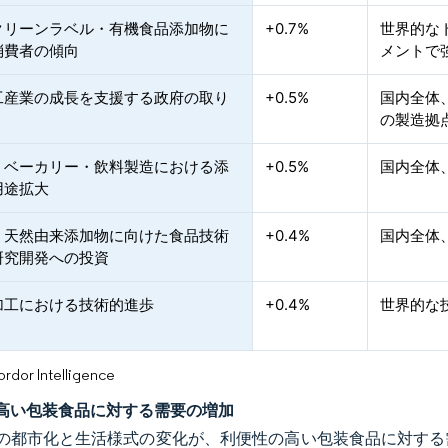
クリーンラベル・有機食品添加物に
+0.7%
世界的な
消費者の傾向
メントで
工産業の成長を支援する政府の取り
+0.5%
国内全体
の製造拠
・ベーカリー・飲料製造における添
+0.5%
国内全体
用途拡大
・天然由来添加物に向けた食品技術
+0.4%
国内全体
研究開発への投資
加工における技術的進歩
+0.4%
世界的な
or Intelligence
高い包装食品に対する需要の増加
の都市化と生活様式の変化が、利便性の高い包装食品に対する