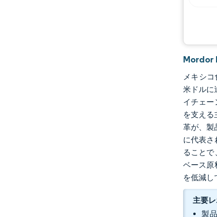
機会と展望
業界の動向
Mordo
メキシコ食
米ドルに
イチェー
を支える
革が、製
に代表さ
ることで
ベース原
を低減し
主要レ
製品