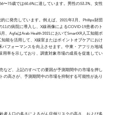
6〜75歳では60.6%に達しています。男性の53.3%、女性
売しています。例えば、2021年3月、Philips財団
カの11の病院に導入し、X線画像によるCOVID-19患者のト
はArab Health 2021においてSmartXR人工知能ポ
人工知能を活用して、X線室またはポイントオブケアにおけ
床パフォーマンスを向上させます。中東・アフリカ地域
採用率を示しており、調査対象市場の成長を促進してい
売など、上記のすべての要因が予測期間中の市場を押し
トの高さが、予測期間中の市場を抑制する可能性があり
齢者人口の多さによるがん症例リスクの高さ、および多