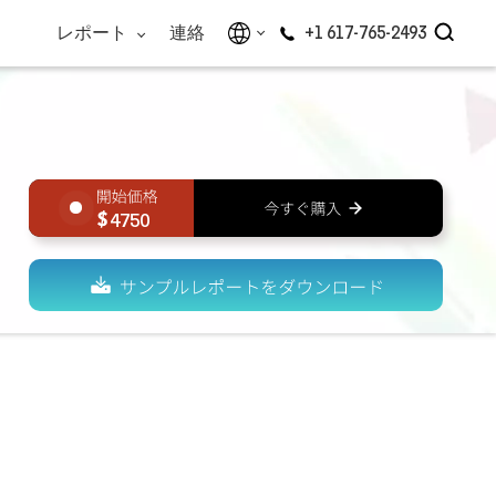
レポート
連絡
+1 617-765-2493
4750