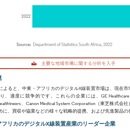
rdor Intelligence。再利用にはCC BY 4.0の表示が必要です。
境
によると、中東・アフリカのデジタルX線装置市場は、現在市
適度に競争的です。これらの企業には、GE Healthcare、Koninklijke P
s Healthineers、Canon Medical System Corpo
めに、買収や協業などの様々な戦略的提携、および先進製品の
アフリカのデジタルX線装置産業のリーダー企業