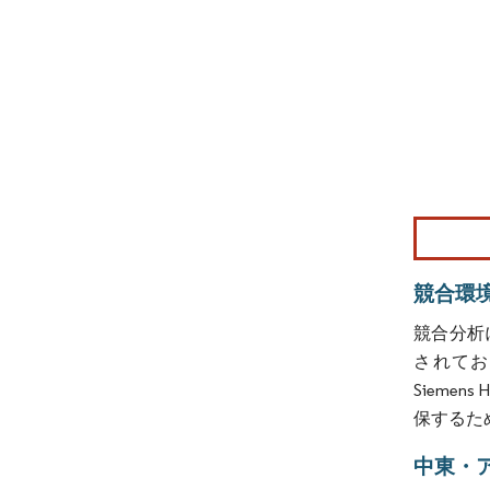
画像 © Mo
競合環
競合分析
されており、
Siemen
保するた
中東・