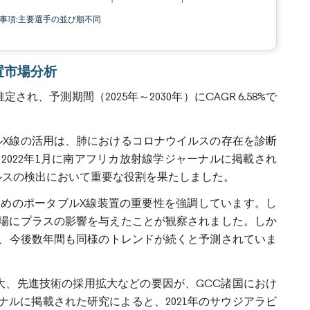
責事項:主要選手の並び順不同
装置市場分析
れ、予測期間（2025年～2030年）にCAGR 6.58%で
タルX線の活用は、肺におけるコロナウイルスの存在を診断
022年1月に南アフリカ放射線学ジャーナルに掲載され
ルスの検出において重要な役割を果たしました。
めのポータブルX線装置の重要性を強調しています。し
の市場にプラスの影響を与えたことが観察されました。しか
、今後数年間も同様のトレンドが続くと予測されていま
大、先進技術の採用拡大などの要因が、GCC諸国におけ
ーナルに掲載された研究によると、2021年のサウジアラビ