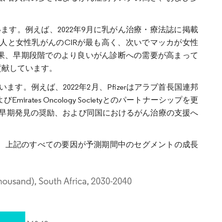
。
す。例えば、2022年9月に乳がん治療・療法誌に掲載
4人と女性乳がんのCIRが最も高く、次いでマッカが女性
その結果、早期段階でのより良いがん診断への需要が高まって
貢献しています。
。例えば、2022年2月、Pfizerはアラブ首長国連邦
びEmirates Oncology Societyとのパートナーシップを更
早期発見の奨励、および同国におけるがん治療の支援へ
、上記のすべての要因が予測期間中のセグメントの成長