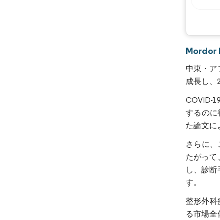
Mord
中東・アフ
成長し、2
COVI
するのに
た論文に
さらに、
たがって
し、診断
す。
整形外科
る市場全