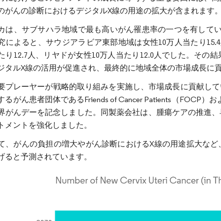
のがんの診断におけるデジタルX線の用途の拡大が含まれます
カは、サブサハラ地域で最も高いがん罹患率の一つを有していま
究によると、サウジアラビア東部地域は女性10万人当たり15.
当たり12.7人、リヤドが女性10万人当たり12.0人でした。
ジタルX線の活用が促進され、最終的に地域全体の市場成長に
要プレーヤーが戦略的取り組みを実施し、市場成長に貢献しています
がん患者団体であるFriends of Cancer Patients（FOCP）およ
界がんデーを記念しました。同製薬会社は、腫瘍ケアの推進、
トメントを強化しました。
て、がんの負担の増大やがん診断におけるX線の用途拡大など
げると予測されています。