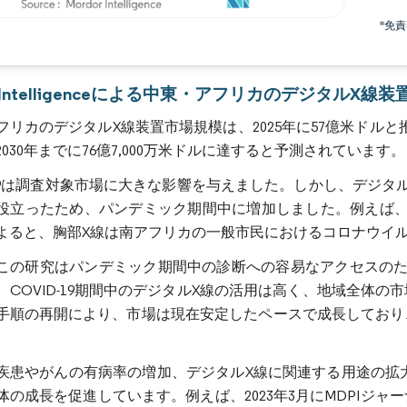
*免
画像 © Mordor Intelligence。再利用にはCC BY 4.0の表示が必要です。
or Intelligenceによる中東・アフリカのデジタルX線
リカのデジタルX線装置市場規模は、2025年に57億米ドルと推定さ
030年までに76億7,000万米ドルに達すると予測されています。
D-19は調査対象市場に大きな影響を与えました。しかし、デジ
役立ったため、パンデミック期間中に増加しました。例えば、2
よると、胸部X線は南アフリカの一般市民におけるコロナウイ
この研究はパンデミック期間中の診断への容易なアクセスのた
、COVID-19期間中のデジタルX線の活用は高く、地域全体
手順の再開により、市場は現在安定したペースで成長しており
疾患やがんの有病率の増加、デジタルX線に関連する用途の拡
体の成長を促進しています。例えば、2023年3月にMDPIジャ