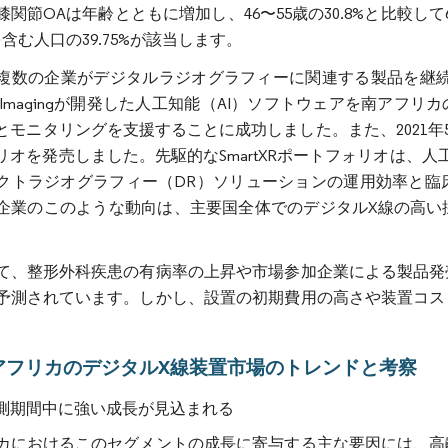
関節OAは年齢とともに増加し、46〜55歳の30.8%と比較して6
%を含む人口の39.75%が該当します。
複数の企業がデジタルラジオグラフィーに関連する製品を継続的に発
ft Imagingが開発した人工知能（AI）ソフトウェアを南アフリ
モニタリングを支援することに成功しました。また、2021年5月、Agfa
リオを発売しました。先駆的なSmartXRポートフォリオは、
クトラジオグラフィー（DR）ソリューションの運用効率と臨
企業のこのような動向は、主要国全体でのデジタルX線の高い
て、整形外科疾患の有病率の上昇や市場参加企業による製品発
予測されています。しかし、設置の初期費用の高さや装置コス
アフリカのデジタルX線装置市場のトレンドと考察
測期間中に強い成長が見込まれる
カにおけるこのセグメントの成長に寄与する主な要因には、高