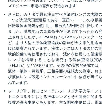
眼鏡のテストも実施しています。これにより液体レン
ズモジュール市場の需要が促進されます。
さらに、カナダで最も注目すべき液体レンズの実験の
一つが大型天頂望遠鏡であり、直径6メートルの水銀製
回転液体金属鏡を使用し、毎分約8.5回転で回転してい
ました。試験地点の気象条件が不適切であったため廃
止されましたが、ALPACAおよびLAMAプロジェクトな
ど、より大型の液体鏡望遠鏡の計画が天文学的用途向
けに提案されています。液体レンズはカナダの他の実
験的設備でも使用されており、液体を使用して望遠鏡
レンズを構築することを研究する流体望遠鏡実験
（FLUTE）などがあります。その他の実験的研究では、
液体・液体・蒸気系、三相界面の線張力の測定、およ
び液体レンズ設定のシミュレーションに焦点が当てら
れています。
フロリダ州、特にセントラルフロリダ大学光学・フォ
トニクス学部における液体レンズとその開発に関する
複数の参考事例があります。主な開発事例には、電気