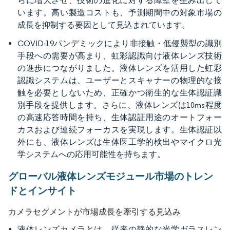
らに増大させ、技術の進化に対する障壁を生み出して
います。高い製造コストも、予測期間中の対象市場の
成長を抑制する要因として見込まれています。
COVID-19パンデミックにより非接触・低侵襲型の識別
手段への需要が高まり、虹彩認識向け液体レンズ技術
の進歩につながりました。液体レンズを活用した虹彩
認識システムは、ユーザーとスキャナーの物理的な接
触を必要としないため、正確かつ衛生的な生体認証識
別手段を提供します。さらに、液体レンズは10ms程度
の高速応答時間を持ち、生体認証用途のオートフォー
カスおよび連続フォーカスを実現します。生体認証以
外にも、液体レンズは生体医工学的検出やマイクロ光
学システムへの応用可能性を持ちます。
グローバル液体レンズモジュール市場のトレン
ドとインサイト
カメラセグメントが市場成長を牽引する見込み
液体レンズカメラとは、従来の静的な光学ガラスレン