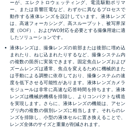
ーが、エレクトロウェッティング、電流駆動ポリマ
ー、または音響圧電など、わずかに異なるプロセスで
動作する液体レンズを設計しています。液体レンズ
は、高速フォーカシング、高スループット、被写界深
度（DOF）、およびWD対応を必要とする撮像用途に適
したソリューションです。
液体レンズは、撮像レンズの前部または後部に埋め込
まれたり、ねじ込まれたりするなど、撮像システム内
の複数の箇所に実装できます。固定焦点レンズおよび
ズームレンズは通常、焦点を変えるために機械的また
は手動による調整に依存しており、撮像システムの速
度を低下させる可能性があります。液体レンズカメラ
モジュールは非常に高速な応答時間を持ちます。液体
レンズは機械的機構を排除し、よりコンパクトな構造
を実現します。さらに、液体レンズの機能は、アセン
ブリ内の複数の個別レンズに相当します。それらのレ
ンズを排除し、小型の液体セルに置き換えることで、
レンズ全体のサイズと重量が削減されます。