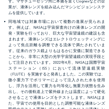
す。マサチューセッツ州に本拠を置くCognexなどの企
業が、液体レンズを組み込んだマシンビジョンシステ
ムを提供しています。
同地域では対象市場において複数の進展が見られま
す。例えば、NASAは宇宙探査向けの液体レンズの開
発・実験を行っており、巨大な宇宙望遠鏡の建設も含
まれます。液体レンズはエレクトロウェッティングに
よって焦点距離を調整できる流体で満たされていま
す。従来のガラス鏡よりもはるかに安価に製造できる
ことから、非常に大型の光学宇宙望遠鏡の実現手段と
して注目されています。2022年4月、NASAは国際宇宙
ステーション（ISS）において流体望遠鏡実験
（FLUTE）を実施すると発表しました。この実験では、
微小重力下でポリマーによって注入された水を使用
し、浮力を活用して重力を均等化し無重力状態を生み
出し、その後軌道上で紫外線または温度によって硬化
させることで液体レンズをテストします。NASAはま
た、宇宙での使用を目的とした調整可能な液体レンズ