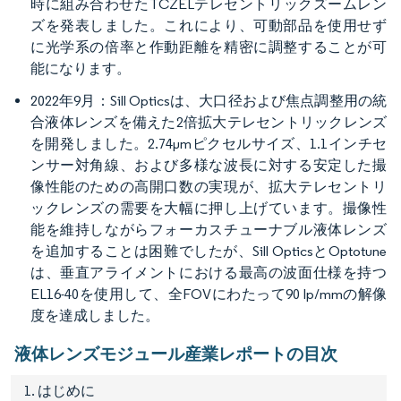
時に組み合わせたTCZELテレセントリックズームレン
ズを発表しました。これにより、可動部品を使用せず
に光学系の倍率と作動距離を精密に調整することが可
能になります。
2022年9月：Sill Opticsは、大口径および焦点調整用の統
合液体レンズを備えた2倍拡大テレセントリックレンズ
を開発しました。2.74μmピクセルサイズ、1.1インチセ
ンサー対角線、および多様な波長に対する安定した撮
像性能のための高開口数の実現が、拡大テレセントリ
ックレンズの需要を大幅に押し上げています。撮像性
能を維持しながらフォーカスチューナブル液体レンズ
を追加することは困難でしたが、Sill OpticsとOptotune
は、垂直アライメントにおける最高の波面仕様を持つ
EL16-40を使用して、全FOVにわたって90 lp/mmの解像
度を達成しました。
液体レンズモジュール産業レポートの目次
1. はじめに