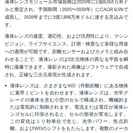
液体レンズモジュール市場規模は2025年に1億8,553万米ド
ルと推定され、予測期間（2025〜2030年）にCAGR 8.5%で
成長し、2030年までに2億7,898万米ドルに達する見込みで
す。
液体レンズの速度、適応性、および汎用性により、マシン
ビジョン、ライフサイエンス、計測・検査など多様な用途
への適用が可能です。距離センサーおよびカメラと組み合
わせることで、液体レンズは3次元物体の異なる平面を瞬
時に撮像できます。撮影された画像はソフトウェアで合成
され、正確な三次元表現が生成されます。
液体レンズは、さまざまなWD（作動距離）にある物体
に素早くピントを合わせます。液体レンズは、光学グ
レードの液体を含む小型のセルで構成され、機械的ま
たは電気的に制御されます。電流または電圧が液体レ
ンズセルに印加されると、セルの形状が変化します。
この変化はミリ秒単位で生じ、光学パワー、焦点距
離、およびWDのシフトをもたらします。複数のメーカ