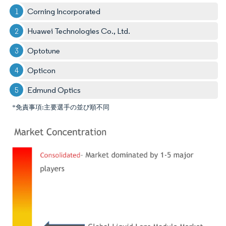
Corning Incorporated
Huawei Technologies Co., Ltd.
Optotune
Opticon
Edmund Optics
*免責事項:主要選手の並び順不同