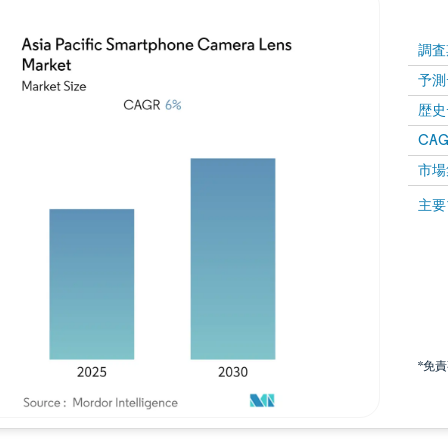
調査
予測
歴史
CAG
市場
主要
*免
画像 © Mordor Intelligence。再利用にはCC BY 4.0の表示が必要です。