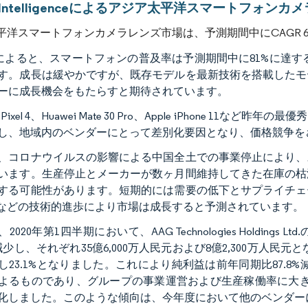
or Intelligenceによるアジア太平洋スマートフォン
平洋スマートフォンカメラレンズ市場は、予測期間中にCAGR 
Aによると、スマートフォンの普及率は予測期間中に81%に達する見
す。成長は緩やかですが、既存モデルを最新技術を搭載したモ
ーに成長機会をもたらすと期待されています。
le Pixel 4、Huawei Mate 30 Pro、Apple iPhon
し、地域内のベンダーにとって差別化要因となり、価格競争を
、コロナウイルスの影響による中国全土での事業停止により、
います。生産停止とメーカーが数ヶ月間維持してきた在庫の枯
する可能性があります。短期的には需要の低下とサプライチェ
Sなどの技術的進歩により市場は成長すると予測されています。
2020年第1四半期において、AAG Technologies Holdin
1%減少し、それぞれ35億6,000万人民元および8億2,300万人
し23.1%となりました。これにより純利益は前年同期比87.8
よるものであり、グループの事業運営および生産稼働率に大きな
化しました。このような傾向は、今年度において他のベンダー