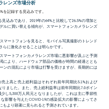
カメラレンズ市場分析
6%を記録する見込みです。
込みであり、2019年の64%と比較して26.5%の増加と
デルに買い替える傾向が、スマートフォンカメラレンズ
e 11など昨年の最優秀スマートフォンを見ると、モバイル写真撮影のトレンド
さらに激化させることは明らかです。
スマートフォンカメラレンズ市場に悪影響が及ぶと予測
渇により、ハードウェア部品の価格が時間の経過ととも
ーンの混乱により市場は打撃を受けますが、長期的には
gs Ltd.の売上高と売上総利益はそれぞれ前年同期比5.1%および
民元となりました。また、売上総利益率は前年同期比7.0ポイン
%減少し5,300万人民元となりましたが、これは主に季節性
影響を与えたCOVID-19の感染拡大の影響によってさ
にもより顕著に見られると予測されています。