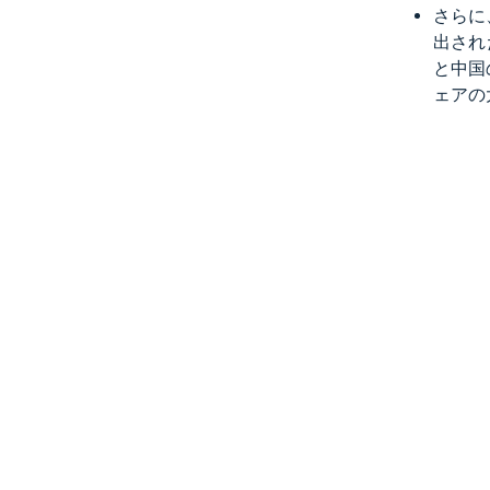
さらに
出された
と中国の
ェアの