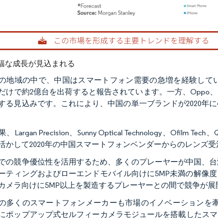
rdor Intelligence。再利用にはCC BY 4.0の表示が必要です。
幅な成長が見込まれる
の地域の中で、中国はスマートフォン需要の急増を経験していま
0年だけで約2億台を出荷すると報告されています。一方、Oppo、V
する見込みです。これにより、中国の単一ブランドが2020年
Largan Precision、Sunny Optical Technology、Ofilm Tec
活かして2020年の中国スマートフォンベンダーからのレンズ
での競争優位性を活用するため、多くのプレーヤーが中国、台
ーティングおよびローエンドモバイル向けに5MP未満の解像
カメラ向けに5MP以上を製造するプレーヤーとの間で競争が展
多くのスマートフォンメーカーも市場のイノベーションを牽引しています。例
9年にポップアップ式セルフィーカメラモジュールを搭載したスマート