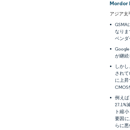
Mord
アジア太
GSM
なりま
ベンダ
Goog
が継続
しかし
されて
に上昇
CMO
例えば、
27.
ト縮小
要因に
らに悪