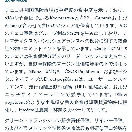
チェコ共和国保険市場は中程度の集中度を示しており、
VIGの子会社であるKooperativaとČPP、Generaliおよび
Allianzが合わせて約73%のシェアを保有しています。VIG
のチェコ事業はグループ利益の22%を生み出しており、テ
レマティクスとバンカシュアランスへの投資に対する親会
社の強いコミットメントを示しています。Generaliの23.2%
のシェアは生命保険分野でのリーダーシップに支えられて
いますが、自動車保険のマージンは価格競争の下で薄まっ
ています。Allianz、UNIQA、ČSOB Pojišťovna、およびデジ
タルネイティブのDirect pojišťovnaは、ユーザーエクスペ
リエンス、走行距離連動型保険（UBI）価格設定、および
ニッチなイノベーションで競争しています。Pillow
pojišťovnaのような小規模な新興企業は短期賃貸物件に特
化し、Maximaは農業・林業をカバーしています。
グリーン・トランジション賠償責任保険、サイバー保険、
およびパラメトリック型気象保険は最も明確な空白領域を