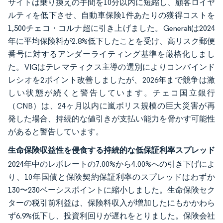
サイトは乗り換えの手間を10分以内に短縮し、顧客ロイヤ
ルティを低下させ、自動車保険1件あたりの獲得コストを
1,500チェコ・コルナ超に引き上げました。Generaliは2024
年に平均保険料が2.8%低下したことを受け、高リスク郵便
番号に対するアンダーライティング基準を厳格化しまし
た。VIGはテレマティクス主導の選別によりコンバインド
レシオを2ポイント改善しましたが、2026年まで競争は激
しい状態が続くと警告しています。チェコ国立銀行
（CNB）は、24ヶ月以内に嵐ボリス規模の巨大災害が再
発した場合、持続的な値引きが支払い能力を脅かす可能性
があると警告しています。
生命保険収益性を侵食する持続的な低保証利率スプレッド
2024年中のレポレートの7.00%から4.00%への引き下げによ
り、10年国債と保険契約保証利率のスプレッドはわずか
130〜230ベーシスポイントに縮小しました。生命保険セク
ターの税引前利益は、保険料収入が増加したにもかかわら
ず6.9%低下し、投資利回りが遅れをとりました。保険会社