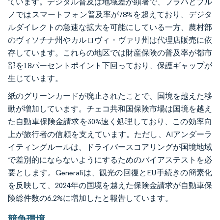
ています。デジタル普及は地域差が顕著で、プラハとブル
ノではスマートフォン普及率が78%を超えており、デジタ
ルダイレクトの急速な拡大を可能にしている一方、農村部
のヴィソチナ州やカルロヴィ・ヴァリ州は代理店販売に依
存しています。これらの地区では財産保険の普及率が都市
部を18パーセントポイント下回っており、保護ギャップが
生じています。
紙のグリーンカードが廃止されたことで、国境を越えた移
動が増加しています。チェコ共和国保険市場は国境を越え
た自動車保険金請求を30%速く処理しており、この効率向
上が旅行者の信頼を支えています。ただし、AIアンダーラ
イティングルールは、ドライバースコアリングが国境地域
で差別的にならないようにするためのバイアステストを必
要とします。Generaliは、観光の回復とEU手続きの簡素化
を反映して、2024年の国境を越えた保険金請求が自動車保
険総件数の6.2%に増加したと報告しています。
競争環境