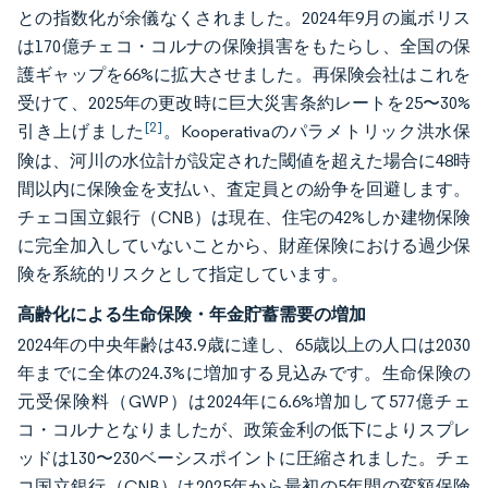
との指数化が余儀なくされました。2024年9月の嵐ボリス
は170億チェコ・コルナの保険損害をもたらし、全国の保
護ギャップを66%に拡大させました。再保険会社はこれを
受けて、2025年の更改時に巨大災害条約レートを25〜30%
[2]
引き上げました
。Kooperativaのパラメトリック洪水保
険は、河川の水位計が設定された閾値を超えた場合に48時
間以内に保険金を支払い、査定員との紛争を回避します。
チェコ国立銀行（CNB）は現在、住宅の42%しか建物保険
に完全加入していないことから、財産保険における過少保
険を系統的リスクとして指定しています。
高齢化による生命保険・年金貯蓄需要の増加
2024年の中央年齢は43.9歳に達し、65歳以上の人口は2030
年までに全体の24.3%に増加する見込みです。生命保険の
元受保険料（GWP）は2024年に6.6%増加して577億チェ
コ・コルナとなりましたが、政策金利の低下によりスプレ
ッドは130〜230ベーシスポイントに圧縮されました。チェ
コ国立銀行（CNB）は2025年から最初の5年間の変額保険