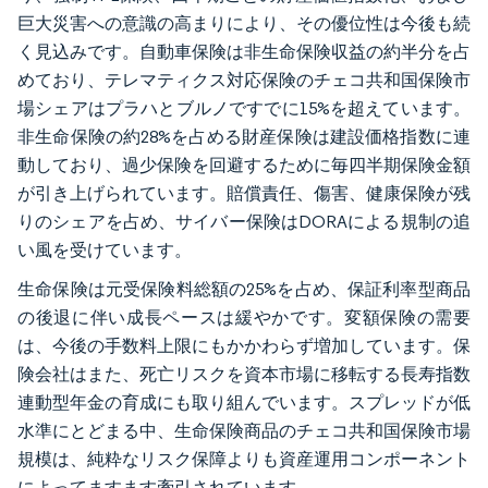
巨大災害への意識の高まりにより、その優位性は今後も続
く見込みです。自動車保険は非生命保険収益の約半分を占
めており、テレマティクス対応保険のチェコ共和国保険市
場シェアはプラハとブルノですでに15%を超えています。
非生命保険の約28%を占める財産保険は建設価格指数に連
動しており、過少保険を回避するために毎四半期保険金額
が引き上げられています。賠償責任、傷害、健康保険が残
りのシェアを占め、サイバー保険はDORAによる規制の追
い風を受けています。
生命保険は元受保険料総額の25%を占め、保証利率型商品
の後退に伴い成長ペースは緩やかです。変額保険の需要
は、今後の手数料上限にもかかわらず増加しています。保
険会社はまた、死亡リスクを資本市場に移転する長寿指数
連動型年金の育成にも取り組んでいます。スプレッドが低
水準にとどまる中、生命保険商品のチェコ共和国保険市場
規模は、純粋なリスク保障よりも資産運用コンポーネント
によってますます牽引されています。