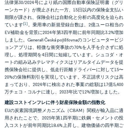
法律第30/2024号により紙の国際自動車保険証明書（グリ
ーンカード）が廃止された一方、15日以内の保険金支払い
期限が課され、保険会社は自動化と分析の高度化を迫られ
[1]
ています
。乗用車の新規登録台数は、2億ユーロ相当の
EV補助金を背景に2024年第3四半期に前年同期比3.2%増加
しました。Generali Česká pojišťovnaのコンピュータービジ
ョンアプリは、軽微な衝突事故の70%を人手を介さずに処
理し、処理期間を4日間に短縮しています。シュコダ・オ
ートの組み込みテレマティクスはリアルタイムデータを提
携保険会社に提供し、低走行距離ドライバーに対して15〜
20%の保険料割引を実現しています。不正請求リスクは高
まっており、2024年に検出された事案の総額は17億5,400
万チェコ・コルナに達し、2023年比で12%増加しました。
建設コストインフレに伴う財産保険金額の指数化
EUの炭素国境調整メカニズム（CBAM）関税が輸入品に適
用されたことで、2025年第1四半期に鉄鋼・セメントの投
入コストが前年同期比18.6%上昇し、建物価値の四半期ご