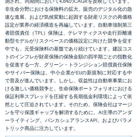
測され、同期間において4.6%のCAGRを反映しています。
非生命分野における保険料の拡大、販売のデジタル化の急
速な進展、および気候変動に起因する財産リスクの再価格
設定が業界の経済構造を再編しています。自動車強制第三
者賠償責任（TPL）保険は、テレマティクスや走行距離連
動型モデルがリスクベースの価格設定に向けた競争を促す
中でも、元受保険料の基盤であり続けています。建設コス
トのインフレが財産保険の保険金額の四半期ごとの指数化
を促進する一方、グリーン・トランジション賠償責任保険
やサイバー保険は、中小企業がEUの新規制に対応する中
で普及が進んでいます。しかし、収益性は自動車事業にお
ける激しい価格競争と、生命保険ポートフォリオにおける
保証利率スプレッドを圧縮する長期低金利環境によって依
然として圧迫されています。そのため、保険会社はマージ
ンを守り保護ギャップを解消するために、AI主導のアンダ
ーライティング、バンカシュアランスAPI、およびパラメ
トリック商品に注力しています。