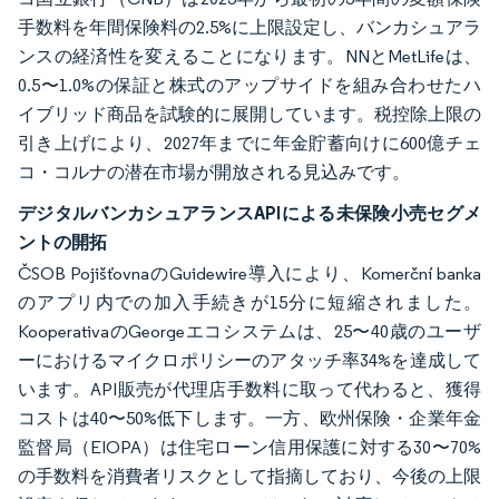
手数料を年間保険料の2.5%に上限設定し、バンカシュアラ
ンスの経済性を変えることになります。NNとMetLifeは、
0.5〜1.0%の保証と株式のアップサイドを組み合わせたハ
イブリッド商品を試験的に展開しています。税控除上限の
引き上げにより、2027年までに年金貯蓄向けに600億チェ
コ・コルナの潜在市場が開放される見込みです。
デジタルバンカシュアランスAPIによる未保険小売セグメ
ントの開拓
ČSOB PojišťovnaのGuidewire導入により、Komerční banka
のアプリ内での加入手続きが15分に短縮されました。
KooperativaのGeorgeエコシステムは、25〜40歳のユーザ
ーにおけるマイクロポリシーのアタッチ率34%を達成して
います。API販売が代理店手数料に取って代わると、獲得
コストは40〜50%低下します。一方、欧州保険・企業年金
監督局（EIOPA）は住宅ローン信用保護に対する30〜70%
の手数料を消費者リスクとして指摘しており、今後の上限