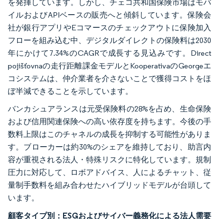
を発揮しています。しかし、チェコ共和国保険市場はモバ
イルおよびAPIベースの販売へと傾斜しています。保険会
社が銀行アプリやEコマースのチェックアウトに保険加入
フローを組み込む中、デジタルダイレクトの保険料は2030
年にかけて7.34%のCAGRで成長する見込みです。Direct
pojišťovnaの走行距離課金モデルとKooperativaのGeorgeエ
コシステムは、仲介業者を介さないことで獲得コストをほ
ぼ半減できることを示しています。
バンカシュアランスは元受保険料の28%を占め、生命保険
および信用関連保険への高い依存度を持ちます。今後の手
数料上限はこのチャネルの成長を抑制する可能性がありま
す。ブローカーは約30%のシェアを維持しており、助言内
容が重視される法人・特殊リスクに特化しています。規制
圧力に対応して、ロボアドバイス、人によるチャット、従
量制手数料を組み合わせたハイブリッドモデルが台頭して
います。
顧客タイプ別：ESGおよびサイバー義務化による法人需要