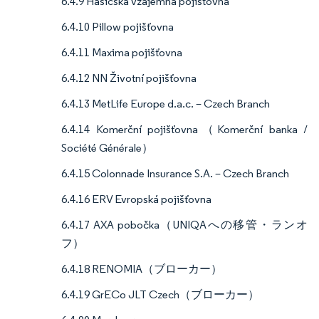
6.4.9 Hasičská vzájemná pojišťovna
6.4.10 Pillow pojišťovna
6.4.11 Maxima pojišťovna
6.4.12 NN Životní pojišťovna
6.4.13 MetLife Europe d.a.c. – Czech Branch
6.4.14 Komerční pojišťovna（Komerční banka /
Société Générale）
6.4.15 Colonnade Insurance S.A. – Czech Branch
6.4.16 ERV Evropská pojišťovna
6.4.17 AXA pobočka（UNIQAへの移管・ランオ
フ）
6.4.18 RENOMIA（ブローカー）
6.4.19 GrECo JLT Czech（ブローカー）