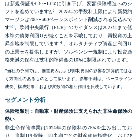
は新規保証を0.5〜1.0%に引き下げ、変額保険構造へのシ
フトを進めていますが、2025年の手数料上限により新契約
マージンは200〜300ベーシスポイント削減される見込みで
[3]
す
。欧州中央銀行（ECB）のガイダンスは2027年まで低
水準の債券利回りが続くことを示唆しており、再投資の上
[4]
昇余地を制限しています
。オルタナティブ資産は利回り
の上乗せを提供しますが、ソルベンシー規制により投資適
格未満の保有は技術的準備金の10%に制限されています。
*当社の予測では、推進要因および抑制要因の影響を加算的ではな
く方向性のあるものとして扱います。影響予測は、ベースライン
成長、構成効果、および変数間の相互作用を反映しています。
セグメント分析
保険種類別：自動車・財産保険に支えられた非生命保険の
勢い
非生命保険事業は2024年の保険料の75%を生み出してお
り、強制TPL保険、四半期ごとの財産価値指数化、および