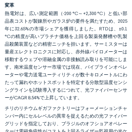
変革
熱電対は、広い測定範囲（-200 °C～+2,300 °C）と低い部
品表コストが製錬所やガラス炉の要件を満たすため、2025
年に32.65%の市場シェアを獲得しました。RTDは、±0.1
°Cの精度が高いプラチナ価格を上回る製薬発酵槽や乳製
品殺菌装置などの精密ニッチを担います。サーミスターは
量産エレクトロニクスに対応し、赤外線パイロメーターは
移動するウェブや溶融金属の非接触読み取りを可能にしま
す。南米温度センサー市場では現在、パイプラインオペレ
ーターや電力送電ユーティリティが数十キロメートルにわ
たって漏れやホットスポットを特定する分散型温度センシ
ングラインを試験導入するにつれて、光ファイバーセンサ
ーがCAGR 8.54%で上昇しています。
チリのリチウムギガファクトリーはフォーメーションチャ
ンバー内にセルレベルの異常を捉えるための光ファイバー
グリッドを指定しており、ブラジルのオフショアオペレー
ターは電磁免疫性がコストを上回るライザー監視用の光ケ