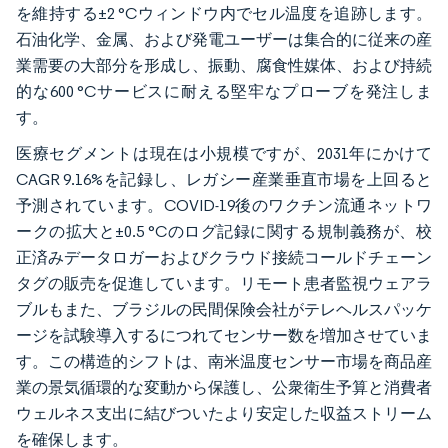
を維持する±2 °Cウィンドウ内でセル温度を追跡します。
石油化学、金属、および発電ユーザーは集合的に従来の産
業需要の大部分を形成し、振動、腐食性媒体、および持続
的な600 °Cサービスに耐える堅牢なプローブを発注しま
す。
医療セグメントは現在は小規模ですが、2031年にかけて
CAGR 9.16%を記録し、レガシー産業垂直市場を上回ると
予測されています。COVID-19後のワクチン流通ネットワ
ークの拡大と±0.5 °Cのログ記録に関する規制義務が、校
正済みデータロガーおよびクラウド接続コールドチェーン
タグの販売を促進しています。リモート患者監視ウェアラ
ブルもまた、ブラジルの民間保険会社がテレヘルスパッケ
ージを試験導入するにつれてセンサー数を増加させていま
す。この構造的シフトは、南米温度センサー市場を商品産
業の景気循環的な変動から保護し、公衆衛生予算と消費者
ウェルネス支出に結びついたより安定した収益ストリーム
を確保します。