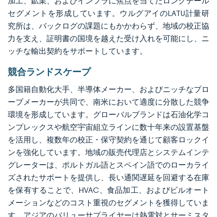
加工、鉱業、およびインフラに焦点を当てたロングテール
セグメントを形成しています。ウルグアイのLATU計量研
究所は、バックログの課題にもかかわらず、地域の校正協
力を支え、証明書の国境を越えた受け入れを可能にし、ニ
ッチな輸出契約をサポートしています。
競合ランドスケープ
多国籍自動化大手、半導体メーカー、およびニッチなプロ
ーブメーカーが共同で、南米において適度に分散した競争
環境を形成しています。グローバルブランドは石油化学コ
ンプレックスや航空宇宙組立ラインに数十年来の設置基盤
を活用し、複数年の校正・保守契約を通じて顧客ロックイ
ンを強化しています。地域の販売代理店とシステムインテ
グレーターは、ポルトガル語とスペイン語でのローカライ
ズされたサポートを提供し、長い通関遅延を回避する在庫
を保有することで、HVAC、食品加工、およびビルオート
メーションなどのコスト重視のセグメントを獲得していま
す。アジアのバリューサプライヤーは熱電対とサーミスタ