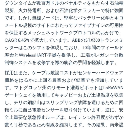
ダウンタイムが数百万ドルのペナルティをもたらす石油精
製所、火力発電所、および石油化学クラッカーで特に強固
です。しかし無線ノードは、堅牢なバッテリー化学とキロ
メートル規模のサイトにわたってファイブナインの可用性
を保証するメッシュネットワークプロトコルのおかげで、
CAGR 8.43%で拡大しています。ABBのSTX300トランスミ
ッターはこのシフトを体現しており、10年間のフィールド
寿命とWirelessHART準拠を提供し、工場がレガシー分散
制御システムを改修する際の統合の手間を軽減します。
採用はまた、ケーブル敷設コストがセンサーハードウェア
価格をはるかに上回る農業および鉱業でも増加していま
す。マトグロッソ州のリモート灌漑ピボットはLoRaWAN
ゲートウェイを活用してキャノピーおよび土壌温度を収集
し、チリの銅鉱山はスリップリング故障を避けるために回
転ミルに自己電源センサーを取り付けています。逆に、安
全上重要な緊急停止ループは、レイテンシ許容度がわずか
数ミリ秒であるため有線を維持します。その結果、南米温