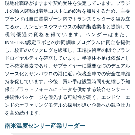
現地化戦略がますます契約受注を決定しています。ブラジ
ルの輸入関税は着地コストに約60%を加算するため、主要
ブランドは自由貿易ゾーン内でトランスミッターを組み立
てるか、カンピナスやマナウスの契約製造業者と提携して
税制優遇の資格を得ています。ベンダーはまた、
INMETRO認定ラボとの共同訓練プログラムに資金を提供
し、校正のバックログを緩和し、工場技術者の間でブラン
ドロイヤルティを確立しています。半導体不足は依然とし
て不確定要素であり、サプライヤーに重要なICのデュアル
ソース化とサンパウロの港に近い保税倉庫での安全在庫維
持を促しています。今後、買い手は設置時間を短縮し予知
保全プラットフォームにデータを供給する統合センサー・
接続性パッケージを優先する可能性が高く、エンドツーエ
ンドのオファリングモデルの採用が遅い企業への競争圧力
を高め続けます。
南米温度センサー産業リーダー