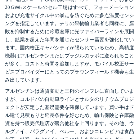
30 GWhスケールのセル工場はすべて、フォーメーション
および充電サイクル中の暴走を防ぐために多点温度センシ
ングを指定しています。チリの果物輸出業者も同様に、腐
敗を抑制するために冷蔵倉庫に光ファイバーラインを展開
し、鉱業を超えた年間を通じたセンサー需要を強化してい
ます。国内校正キャパシティが限られているため、高精度
機器はアルゼンチンまたはブラジルのラボに送られること
が多く、コストと時間を追加しますが、モバイル校正サー
ビスプロバイダーにとってのブラウンフィールド機会も生
み出しています。
アルゼンチンは通貨変動と三桁のインフレに直面していま
すが、コルドバの自動車ラインとサルタのリチウムプロジ
ェクトが安定した基礎需要を確保しています。買い手はド
ル建て見積もりと延長条件を好むため、輸出保険と在庫融
資を持つ販売代理店が競合他社を上回ります。その他、ウ
ルグアイ、パラグアイ、ペルー、およびコロンビアは食品