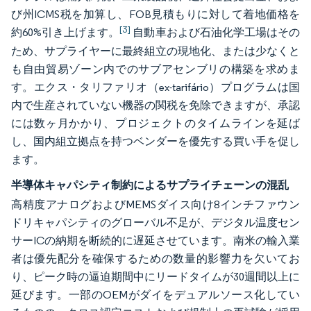
び州ICMS税を加算し、FOB見積もりに対して着地価格を
[3]
約60%引き上げます。
自動車および石油化学工場はその
ため、サプライヤーに最終組立の現地化、または少なくと
も自由貿易ゾーン内でのサブアセンブリの構築を求めま
す。エクス・タリファリオ（ex-tarifário）プログラムは国
内で生産されていない機器の関税を免除できますが、承認
には数ヶ月かかり、プロジェクトのタイムラインを延ば
し、国内組立拠点を持つベンダーを優先する買い手を促し
ます。
半導体キャパシティ制約によるサプライチェーンの混乱
高精度アナログおよびMEMSダイス向け8インチファウン
ドリキャパシティのグローバル不足が、デジタル温度セン
サーICの納期を断続的に遅延させています。南米の輸入業
者は優先配分を確保するための数量的影響力を欠いてお
り、ピーク時の逼迫期間中にリードタイムが30週間以上に
延びます。一部のOEMがダイをデュアルソース化してい