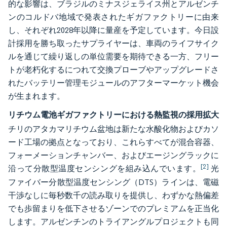
的な影響は、ブラジルのミナスジェライス州とアルゼンチ
ンのコルドバ地域で発表されたギガファクトリーに由来
し、それぞれ2028年以降に量産を予定しています。今日設
計採用を勝ち取ったサプライヤーは、車両のライフサイク
ルを通じて繰り返しの単位需要を期待できる一方、フリー
トが老朽化するにつれて交換プローブやアップグレードさ
れたバッテリー管理モジュールのアフターマーケット機会
が生まれます。
リチウム電池ギガファクトリーにおける熱監視の採用拡大
チリのアタカマリチウム盆地は新たな水酸化物およびカソ
ード工場の拠点となっており、これらすべてが混合容器、
フォーメーションチャンバー、およびエージングラックに
[2]
沿って分散型温度センシングを組み込んでいます。
光
ファイバー分散型温度センシング（DTS）ラインは、電磁
干渉なしに毎秒数千の読み取りを提供し、わずかな熱偏差
でも歩留まりを低下させるゾーンでのプレミアムを正当化
します。アルゼンチンのトライアングルプロジェクトも同