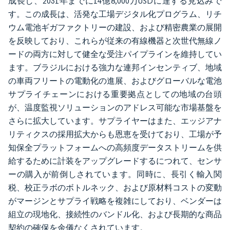
成長し、2031年までに14億8,000万USDに達する見込みで
す。この成長は、活発な工場デジタル化プログラム、リチ
ウム電池ギガファクトリーの建設、および精密農業の展開
を反映しており、これらが従来の有線機器と次世代無線ノ
ードの両方に対して健全な受注パイプラインを維持してい
ます。ブラジルにおける強力な連邦インセンティブ、地域
の車両フリートの電動化の進展、およびグローバルな電池
サプライチェーンにおける重要拠点としての地域の台頭
が、温度監視ソリューションのアドレス可能な市場基盤を
さらに拡大しています。サプライヤーはまた、エッジアナ
リティクスの採用拡大からも恩恵を受けており、工場が予
知保全プラットフォームへの高頻度データストリームを供
給するために計装をアップグレードするにつれて、センサ
ーの購入が前倒しされています。同時に、長引く輸入関
税、校正ラボのボトルネック、および原材料コストの変動
がマージンとサプライ戦略を複雑にしており、ベンダーは
組立の現地化、接続性のバンドル化、および長期的な商品
契約の確保を余儀なくされています。