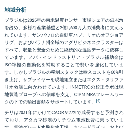
地域分析
ブラジルは2025年の南米温度センサー市場シェアの63.42%
を占め、多様な産業基盤と2億1,600万人の消費者に支えら
れています。サンパウロの自動車ハブ、リオのオフショア
リグ、およびパラナ州全域のアグリビジネスクラスターは
すべて、収量と安全のために継続的な温度データに依存し
ています。ノバ・インドゥストリア・ブラジル補助金は
ISO準拠の自動化を補助することで勢いを強化していま
す。しかしブラジルの税制スタックは輸入コストを60%引
き上げ、サプライヤーを現地組立またはエクス・タリファ
リオ救済に向かわせています。INMETROの校正ラボは現
地製造プローブへの信頼を支え、CIPM MRAフレームワー
[4]
クの下での輸出書類をサポートしています。
チリは2031年にかけてCAGR 9.27%で成長すると予測され
ており、アタカマ砂漠のリチウム電池投資に乗っていま
す。電池グレード水酸化物工場、カソードライン、および