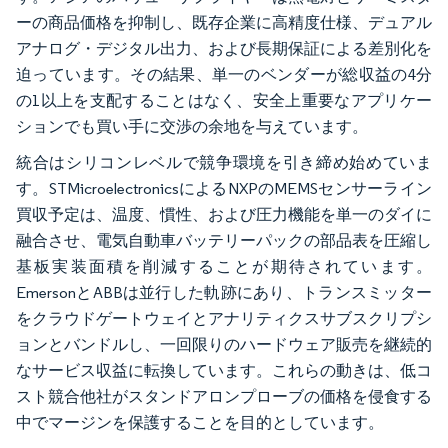
ーの商品価格を抑制し、既存企業に高精度仕様、デュアル
アナログ・デジタル出力、および長期保証による差別化を
迫っています。その結果、単一のベンダーが総収益の4分
の1以上を支配することはなく、安全上重要なアプリケー
ションでも買い手に交渉の余地を与えています。
統合はシリコンレベルで競争環境を引き締め始めていま
す。STMicroelectronicsによるNXPのMEMSセンサーライン
買収予定は、温度、慣性、および圧力機能を単一のダイに
融合させ、電気自動車バッテリーパックの部品表を圧縮し
基板実装面積を削減することが期待されています。
EmersonとABBは並行した軌跡にあり、トランスミッター
をクラウドゲートウェイとアナリティクスサブスクリプシ
ョンとバンドルし、一回限りのハードウェア販売を継続的
なサービス収益に転換しています。これらの動きは、低コ
スト競合他社がスタンドアロンプローブの価格を侵食する
中でマージンを保護することを目的としています。