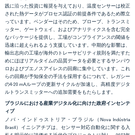
践に沿った投資に報奨を与えており、温度センサーは校正
された熱データがプロセス認証の前提条件であるため際立
っています。ベンダーはそのため、プローブ、トランスミ
ッター、ゲートウェイ、およびアナリティクスを含む完全
なパッケージを提供し、工場がコンプライアンスの閾値を
迅速に超えられるよう支援しています。中期的な影響は、
輸出志向の工場が海外のトレーサビリティ規則を満たすた
めにほぼリアルタイムの品質データを必要とするサンパウ
ロおよびブエノスアイレスの回廊に集中しています。これ
らの回廊が予知保全の手法を採用するにつれて、レガシー
の4-20 mAループの更新サイクルが加速し、高精度デジタ
ルトランスミッターへの追加需要をもたらします。
ブラジルにおける産業デジタル化に向けた政府インセンテ
ィブ
ノバ・インドゥストリア・ブラジル（Nova Indústria
Brasil）イニシアチブは、センサー対応自動化に関する入