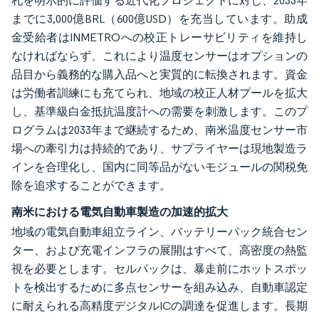
札を明示的に評価する近代化プロジェクトに対し、2033年
までに3,000億BRL（600億USD）を充当しています。助成
金受給者はINMETROへの校正トレーサビリティを維持し
なければならず、これにより温度センサーはオプションの
品目から義務的な購入品へと実質的に転換されます。資金
は労働者訓練にも充てられ、地域の校正人材プールを拡大
し、基準級白金抵抗温度計への需要を刺激します。このプ
ログラムは2033年まで継続するため、南米温度センサー市
場への牽引力は持続的であり、サプライヤーは現地製造ラ
インを合理化し、国内に同等品がないモジュールの関税免
除を追求することができます。
南米における電気自動車製造の加速的拡大
地域の電気自動車組立ライン、バッテリーパック統合セン
ター、および充電インフラの展開はすべて、高密度の熱監
視を必要とします。セルパックは、暴走前にホットスポッ
トを検出するために多点センサーを組み込み、自動車認定
に耐えられる高精度デジタルICの調達を促進します。長期