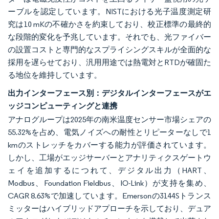
ーブルを認定しています。NISTにおける光子温度測定研
究は10 mKの不確かさを約束しており、校正標準の最終的
な段階的変化を予兆しています。それでも、光ファイバー
の設置コストと専門的なスプライシングスキルが全面的な
採用を遅らせており、汎用用途では熱電対とRTDが確固た
る地位を維持しています。
出力インターフェース別：デジタルインターフェースがエ
ッジコンピューティングと連携
アナログループは2025年の南米温度センサー市場シェアの
55.32%を占め、電気ノイズへの耐性とリピーターなしで1
kmのストレッチをカバーする能力が評価されています。
しかし、工場がエッジサーバーとアナリティクスゲートウ
ェイを追加するにつれて、デジタル出力（HART、
Modbus、Foundation Fieldbus、IO-Link）が支持を集め、
CAGR 8.63%で加速しています。Emersonの3144Sトランス
ミッターはハイブリッドアプローチを示しており、デュア