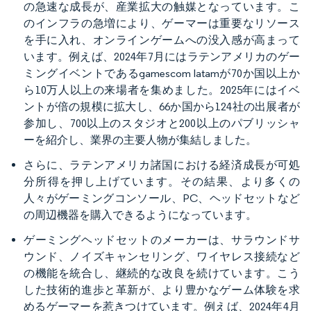
の急速な成長が、産業拡大の触媒となっています。こ
のインフラの急増により、ゲーマーは重要なリソース
を手に入れ、オンラインゲームへの没入感が高まって
います。例えば、2024年7月にはラテンアメリカのゲー
ミングイベントであるgamescom latamが70か国以上か
ら10万人以上の来場者を集めました。2025年にはイベ
ントが倍の規模に拡大し、66か国から124社の出展者が
参加し、700以上のスタジオと200以上のパブリッシャ
ーを紹介し、業界の主要人物が集結しました。
さらに、ラテンアメリカ諸国における経済成長が可処
分所得を押し上げています。その結果、より多くの
人々がゲーミングコンソール、PC、ヘッドセットなど
の周辺機器を購入できるようになっています。
ゲーミングヘッドセットのメーカーは、サラウンドサ
ウンド、ノイズキャンセリング、ワイヤレス接続など
の機能を統合し、継続的な改良を続けています。こう
した技術的進歩と革新が、より豊かなゲーム体験を求
めるゲーマーを惹きつけています。例えば、2024年4月