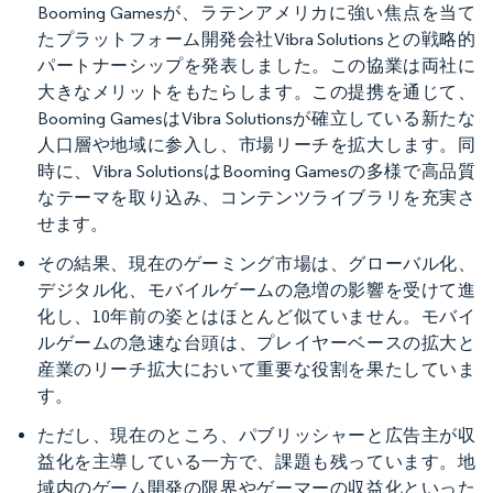
Booming Gamesが、ラテンアメリカに強い焦点を当て
たプラットフォーム開発会社Vibra Solutionsとの戦略的
パートナーシップを発表しました。この協業は両社に
大きなメリットをもたらします。この提携を通じて、
Booming GamesはVibra Solutionsが確立している新たな
人口層や地域に参入し、市場リーチを拡大します。同
時に、Vibra SolutionsはBooming Gamesの多様で高品質
なテーマを取り込み、コンテンツライブラリを充実さ
せます。
その結果、現在のゲーミング市場は、グローバル化、
デジタル化、モバイルゲームの急増の影響を受けて進
化し、10年前の姿とはほとんど似ていません。モバイ
ルゲームの急速な台頭は、プレイヤーベースの拡大と
産業のリーチ拡大において重要な役割を果たしていま
す。
ただし、現在のところ、パブリッシャーと広告主が収
益化を主導している一方で、課題も残っています。地
域内のゲーム開発の限界やゲーマーの収益化といった