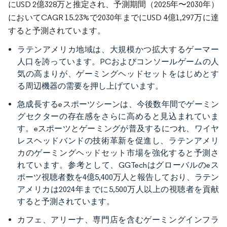
にUSD 2億328万と推定され、予測期間（2025年〜2030年）
においてCAGR 15.23%で2030年までにUSD 4億1,297万に達
すると予測されています。
ラテンアメリカ地域は、大規模かつ拡大するゲーマー
人口を誇っています。PCおよびコンソールゲームの人
気の高まりが、ゲーミングヘッドセットをはじめとす
る周辺機器の需要を押し上げています。
急成長するeスポーツシーンは、今後数年間でゲーミン
グセクターの存在感をさらに高めると見込まれていま
す。eスポーツとゲーミングが普及するにつれ、ワイヤ
レスヘッドバンドの技術革新を促進し、ラテンアメリ
カのゲーミングヘッドセット市場を強化すると予測さ
れています。参考として、GGTechはグローバルのeス
ポーツ視聴者数を4億5,400万人と報告しており、ラテン
アメリカは2024年までに5,500万人以上の視聴者を貢献
すると予測されています。
カフェ、アリーナ、専門店を含むゲーミングインフラ