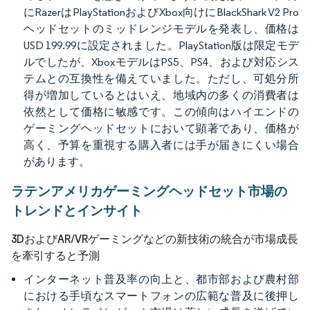
にRazerはPlayStationおよびXbox向けにBlackShark V2 Pro
ヘッドセットのミッドレンジモデルを発表し、価格は
USD 199.99に設定されました。PlayStation版は限定モデ
ルでしたが、XboxモデルはPS5、PS4、および対応シス
テムとの互換性を備えていました。ただし、可処分所
得が増加しているとはいえ、地域内の多くの消費者は
依然として価格に敏感です。この傾向はハイエンドの
ゲーミングヘッドセットにおいて顕著であり、価格が
高く、予算を重視する購入者には手が届きにくい場合
があります。
ラテンアメリカゲーミングヘッドセット市場の
トレンドとインサイト
3DおよびAR/VRゲーミングなどの新技術の統合が市場成長
を牽引すると予測
インターネット普及率の向上と、都市部および農村部
における手頃なスマートフォンの広範な普及に後押し