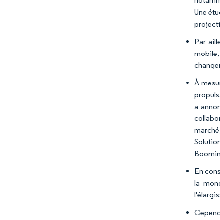
notammen
Une étu
projecti
Par ail
mobile,
changem
À mesur
propuls
a annon
collabo
marché,
Solutio
Boomin
En consé
la mond
l'élargi
Cependa