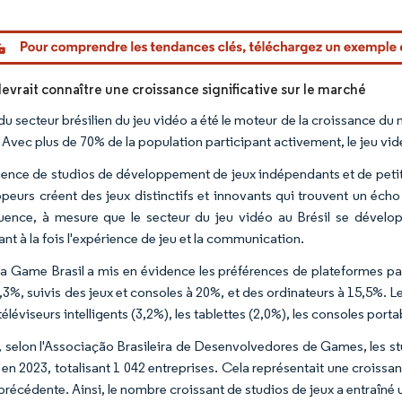
or Intelligence. La réutilisation nécessite une attribution sous CC BY 4.0.
devrait connaître une croissance significative sur le marché
 du secteur brésilien du jeu vidéo a été le moteur de la croissance 
Avec plus de 70% de la population participant activement, le jeu vidéo
ence de studios de développement de jeux indépendants et de petites
peurs créent des jeux distinctifs et innovants qui trouvent un écho
ence, à mesure que le secteur du jeu vidéo au Brésil se déve
nt à la fois l'expérience de jeu et la communication.
a Game Brasil a mis en évidence les préférences de plateformes parm
3%, suivis des jeux et consoles à 20%, et des ordinateurs à 15,5%. Le
téléviseurs intelligents (3,2%), les tablettes (2,0%), les consoles por
, selon l'Associação Brasileira de Desenvolvedores de Games, les st
 en 2023, totalisant 1 042 entreprises. Cela représentait une crois
 précédente. Ainsi, le nombre croissant de studios de jeux a entraîn