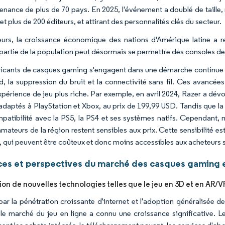
enance de plus de 70 pays. En 2025, l'événement a doublé de taille,
et plus de 200 éditeurs, et attirant des personnalités clés du secteur.
leurs, la croissance économique des nations d'Amérique latine a 
partie de la population peut désormais se permettre des consoles de
ricants de casques gaming s'engagent dans une démarche continue d'a
d, la suppression du bruit et la connectivité sans fil. Ces avancée
xpérience de jeu plus riche. Par exemple, en avril 2024, Razer a d
adaptés à PlayStation et Xbox, au prix de 199,99 USD. Tandis que la v
patibilité avec la PS5, la PS4 et ses systèmes natifs. Cependant
ateurs de la région restent sensibles aux prix. Cette sensibilité 
qui peuvent être coûteux et donc moins accessibles aux acheteurs s
es et perspectives du marché des casques gaming e
tion de nouvelles technologies telles que le jeu en 3D et en AR/V
par la pénétration croissante d'internet et l'adoption généralisée
, le marché du jeu en ligne a connu une croissance significative. 