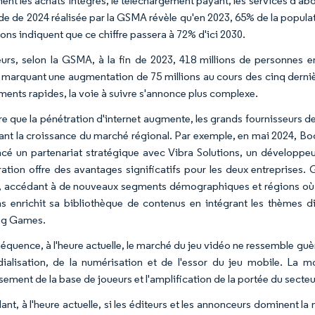
t les achats intégrés, le téléchargement payant, les services d'abonn
de de 2024 réalisée par la GSMA révèle qu'en 2023, 65% de la populati
ons indiquent que ce chiffre passera à 72% d'ici 2030.
leurs, selon la GSMA, à la fin de 2023, 418 millions de personnes e
 marquant une augmentation de 75 millions au cours des cinq derniè
ents rapides, la voie à suivre s'annonce plus complexe.
e que la pénétration d'internet augmente, les grands fournisseurs de 
ant la croissance du marché régional. Par exemple, en mai 2024, B
cé un partenariat stratégique avec Vibra Solutions, un développeu
ration offre des avantages significatifs pour les deux entreprises
 accédant à de nouveaux segments démographiques et régions où Vi
ns enrichit sa bibliothèque de contenus en intégrant les thèmes di
g Games.
quence, à l'heure actuelle, le marché du jeu vidéo ne ressemble guère à
ialisation, de la numérisation et de l'essor du jeu mobile. La m
ssement de la base de joueurs et l'amplification de la portée du secteu
nt, à l'heure actuelle, si les éditeurs et les annonceurs dominent la