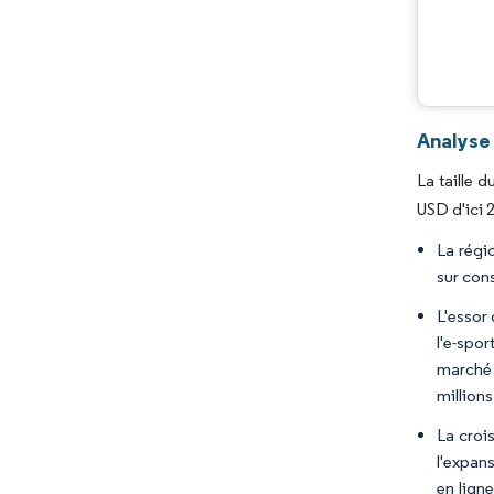
Analyse
La taille 
USD d'ici 
La régi
sur con
L'essor
l'e-spo
marché 
millions
La croi
l'expan
en lign