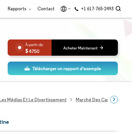
Rapports
Contact
+1 617-765-2493
4750
Les Médias Et Le Divertissement
Marché Des Casques Gami
tine