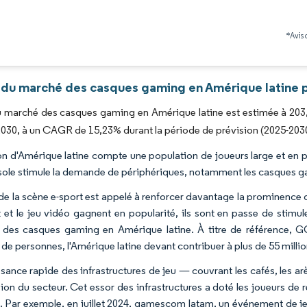
Image © Mordor Intelligence. La réutilisation nécessite une attribution sous CC BY 4.0
*Avis 
 du marché des casques gaming en Amérique latine p
du marché des casques gaming en Amérique latine est estimée à 203,2
2030, à un CAGR de 15,23% durant la période de prévision (2025-203
on d'Amérique latine compte une population de joueurs large et en p
sole stimule la demande de périphériques, notamment les casques 
 de la scène e-sport est appelé à renforcer davantage la prominence 
rt et le jeu vidéo gagnent en popularité, ils sont en passe de stimul
des casques gaming en Amérique latine. À titre de référence, G
 de personnes, l'Amérique latine devant contribuer à plus de 55 millio
ssance rapide des infrastructures de jeu — couvrant les cafés, les ar
sion du secteur. Cet essor des infrastructures a doté les joueurs de 
e. Par exemple, en juillet 2024, gamescom latam, un événement de jeu