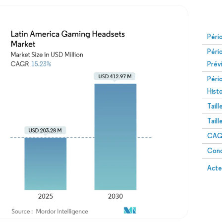
Péri
Péri
Prév
Péri
Hist
Tail
Tail
CAGR
Conc
Acte