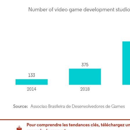
or Intelligence. La réutilisation nécessite une attribution sous CC BY 4.0.