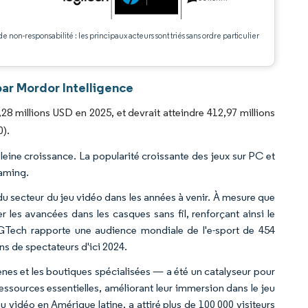
.
de non-responsabilité : les principaux acteurs sont triés sans ordre particulier
ar Mordor Intelligence
8 millions USD en 2025, et devrait atteindre 412,97 millions
0).
leine croissance. La popularité croissante des jeux sur PC et
gaming.
du secteur du jeu vidéo dans les années à venir. À mesure que
er les avancées dans les casques sans fil, renforçant ainsi le
GTech rapporte une audience mondiale de l'e-sport de 454
ns de spectateurs d'ici 2024.
ènes et les boutiques spécialisées — a été un catalyseur pour
ressources essentielles, améliorant leur immersion dans le jeu
 vidéo en Amérique latine, a attiré plus de 100 000 visiteurs