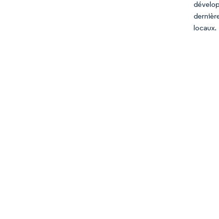
dévelop
dernièr
locaux.