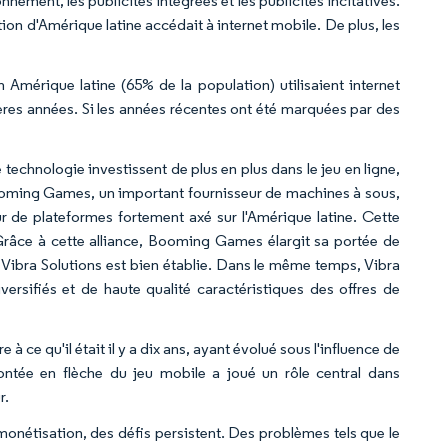
ement, les publicités intégrées et les publicités incitatives.
on d'Amérique latine accédait à internet mobile. De plus, les
n Amérique latine (65% de la population) utilisaient internet
res années. Si les années récentes ont été marquées par des
technologie investissent de plus en plus dans le jeu en ligne,
ooming Games, un important fournisseur de machines à sous,
r de plateformes fortement axé sur l'Amérique latine. Cette
. Grâce à cette alliance, Booming Games élargit sa portée de
bra Solutions est bien établie. Dans le même temps, Vibra
versifiés et de haute qualité caractéristiques des offres de
 ce qu'il était il y a dix ans, ayant évolué sous l'influence de
ontée en flèche du jeu mobile a joué un rôle central dans
r.
 monétisation, des défis persistent. Des problèmes tels que le