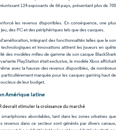
 réunissant 124 exposants de 66 pays, présentant plus de 700
renforcé les revenus disponibles. En conséquence, une plus
 jeu, des PC et des périphériques tels que des casques.
mélioration, intégrant des fonctionnalités telles que le son
s technologiques et innovations attirent les joueurs en quête
évoilé des modèles milieu de gamme de son casque BlackShark
ariante PlayStation était exclusive, le modèle Xbox affichait
, même avec la hausse des revenus disponibles, de nombreux
est particulièrement marquée pour les casques gaming haut de
oucieux de leur budget.
n Amérique latine
R devrait stimuler la croissance du marché
 de smartphones abordables, tant dans les zones urbaines que
Les revenus dans ce secteur sont générés par divers canaux,