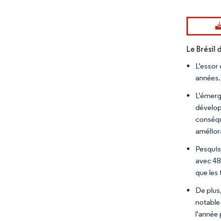
Image © Mord
Le Brésil 
L'essor
années. 
L'émerg
dévelop
conséqu
améliora
Pesquis
avec 48,
que les 
De plus
notable
l'année