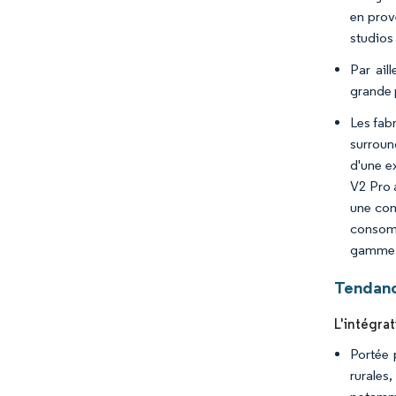
en prov
studios 
Par ail
grande 
Les fab
surroun
d'une e
V2 Pro 
une com
consomm
gamme, 
Tendanc
L'intégra
Portée 
rurales