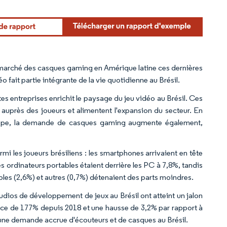
du marché des casques gaming en Amérique latine ces dernières
 fait partie intégrante de la vie quotidienne au Brésil.
 entreprises enrichit le paysage du jeu vidéo au Brésil. Ces
 auprès des joueurs et alimentent l'expansion du secteur. En
loppe, la demande de casques gaming augmente également,
i les joueurs brésiliens : les smartphones arrivaient en tête
s ordinateurs portables étaient derrière les PC à 7,8%, tandis
tables (2,6%) et autres (0,7%) détenaient des parts moindres.
udios de développement de jeux au Brésil ont atteint un jalon
sance de 177% depuis 2018 et une hausse de 3,2% par rapport à
é une demande accrue d'écouteurs et de casques au Brésil.