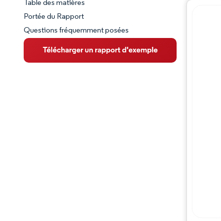
Table des matières
Aperçu du marché
Portée du Rapport
Questions fréquemment posées
VUE D’ENSEMBLE DU MARCHÉ
Principales tendances du marché
Paysage concurrentiel
Évolutions de l'industrie